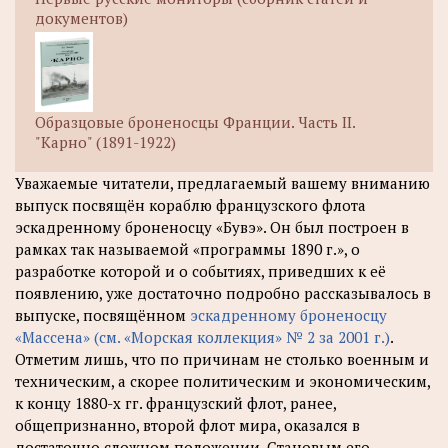
документов)
Образцовые броненосцы Франции. Часть II.
"Карно" (1891-1922)
Уважаемые читатели, предлагаемый вашему вниманию
выпуск посвящён кораблю французского флота
эскадренному броненосцу «Бувэ». Он был построен в
рамках так называемой «программы 1890 г.», о
разработке которой и о событиях, приведших к её
появлению, уже достаточно подробно рассказывалось в
выпуске, посвящённом
эскадренному броненосцу
«Массена» (см. «Морская коллекция» № 2 за 2001 г.)
.
Отметим лишь, что по причинам не столько военным и
техническим, а скорее политическим и экономическим,
к концу 1880-х гг. французский флот, ранее,
общепризнанно, второй флот мира, оказался в
достаточно сложном положении. Становым его