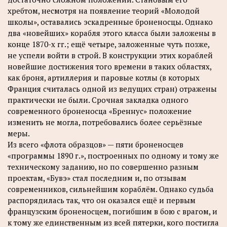
хребтом, несмотря на появление теорий «Молодой
школы», оставались эскадренные броненосцы. Однако
два «новейших» корабля этого класса были заложены в
конце 1870-х гг.; ещё четыре, заложенные чуть позже,
не успели войти в строй. В конструкции этих кораблей
новейшие достижения того времени в таких областях,
как броня, артиллерия и паровые котлы (в которых
Франция считалась одной из ведущих стран) отражены
практически не были. Срочная закладка одного
современного броненосца «Бреннус» положение
изменить не могла, потребовались более серьёзные
меры.
Из всего «флота образцов» — пяти броненосцев
«программы 1890 г.», построенных по одному и тому же
техническому заданию, но по совершенно разным
проектам, «Бувэ» стал последним и, по отзывам
современников, сильнейшим кораблём. Однако судьба
распорядилась так, что он оказался ещё и первым
французским броненосцем, погибшим в бою с врагом, и
к тому же единственным из всей пятерки, кого постигла