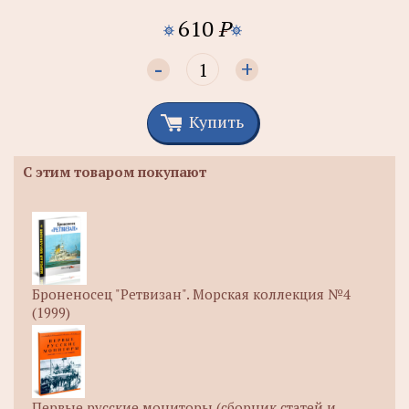
610
P
-
+
Купить
С этим товаром покупают
Броненосец "Ретвизан". Морская коллекция №4
(1999)
Первые русские мониторы (сборник статей и