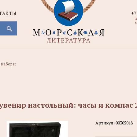
ТАКТЫ
+7
с
 наборы
увенир настольный: часы и компас 
Артикул:
00305018