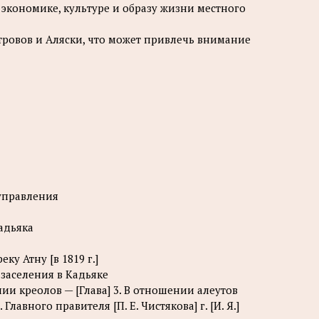
экономике, культуре и образу жизни местного
стровов и Аляски, что может привлечь внимание
 управления
Кадьяка
ку Атну [в 1819 г.]
заселения в Кадьяке
нии креолов — [Глава] 3. В отношении алеутов
Главного правителя [П. Е. Чистякова] г. [И. Я.]