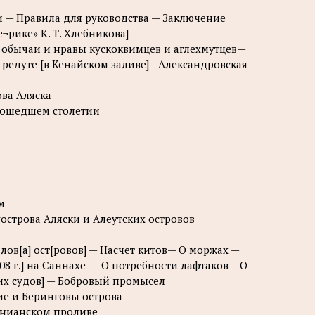
 — Правила для руководства — Заключение
е¬рике» К. Т. Хлебникова]
а — обычаи и нравы кускоквимцев и аглехмутцев—
 редуте [в Кенайском заливе]—Александровская
ова Аляска
 прошедшем столетии
м
уострова Аляски и Алеутских островов
ов[а] ост[ровов] — Насчет китов— О моржах —
08 г.] на Саннахе —-О потребности лафтаков— О
ких судов] — Бобровый промысел
ие и Беринговы острова
 Анианском проливе