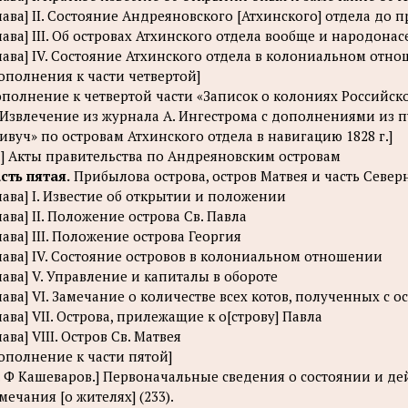
лава] II. Состояние Андреяновского [Атхинского] отдела д
лава] III. Об островах Атхинского отдела вообще и народон
лава] IV. Состояние Атхинского отдела в колониальном отн
ополнения к части четвертой]
полнение к четвертой части «Записок о колониях Российс
. Извлечение из журнала А. Ингестрома с дополнениями из п
ивуч» по островам Атхинского отдела в навигацию 1828 г.]
I.] Акты правительства по Андреяновским островам
сть пятая.
Прибылова острова, остров Матвея и часть Севе
лава] I. Известие об открытии и положении
лава] II. Положение острова Св. Павла
лава] III. Положение острова Георгия
лава] IV. Состояние островов в колониальном отношении
лава] V. Управление и капиталы в обороте
лава] VI. Замечание о количестве всех котов, полученных с о
лава] VII. Острова, прилежащие к о[строву] Павла
лава] VIII. Остров Св. Матвея
ополнение к части пятой]
. Ф Кашеваров.] Первоначальные сведения о состоянии и де
мечания [о жителях] (233).