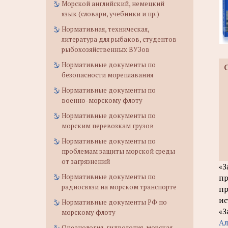
Морской английский, немецкий
язык (словари, учебники и пр.)
Нормативная, техническая,
литература для рыбаков, студентов
рыбохозяйственных ВУЗов
Нормативные документы по
безопасности мореплавания
Нормативные документы по
военно-морскому флоту
Нормативные документы по
морским перевозкам грузов
Нормативные документы по
проблемам защиты морской среды
от загрязнений
«З
Нормативные документы по
п
радиосвязи на морском транспорте
пр
ис
Нормативные документы РФ по
«З
морскому флоту
Ал
Океанология, гидрология, морская