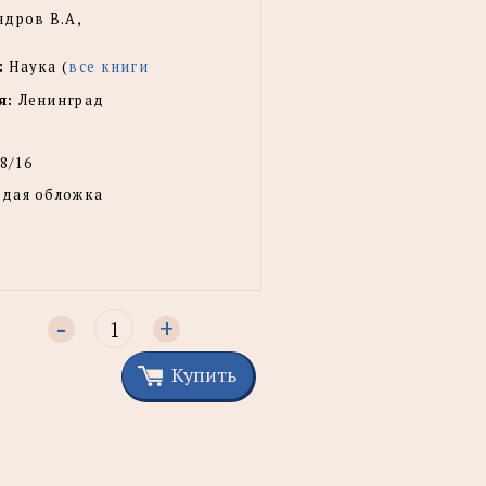
дров В.А,
:
Наука (
все книги
я:
Ленинград
8/16
рдая обложка
-
+
Купить