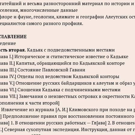
гатейший и весьма разносторонний материал по истории и 
селения, многочисленные данные
флоре и фауне, геологии, климате и географии Алеутских о
ециалистов самого разного профиля.
ГЛАВЛЕНИЕ
едение
сть вторая.
Кадьяк с подведомственными местами
лава I.] Историческое и статистическое известие о Кадьяке
лава II.] Капитал, обращающийся по Кадьякской конторе
лава III.] Состояние Павловской Гавани
лава IV.] Отделы под ведомством Кадьякской конторы
лава V.] Отношение русских байдарщиков к алеутам и образ
лава VI.] Сношения Кадьяка с подчиненными местами
лава VII.] Замечания о неизвестных островах в окрестности 
ополнения к части второй]
.] Извлечение из журнала [А. И.] Климовского при походе на ре
I.] Предположение правил при восстановлении постоянного 
лава] 1. В отношении русских работных — Гл[ава] 2. В отноше
II.] Северная сухопутная экспедиция. Инструкция, данная от г. 