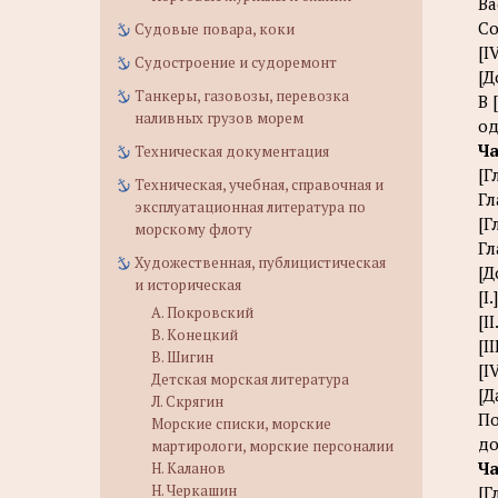
Ва
Со
Судовые повара, коки
[I
Судостроение и судоремонт
[Д
Танкеры, газовозы, перевозка
В 
наливных грузов морем
од
Ча
Техническая документация
[Г
Техническая, учебная, справочная и
Гл
эксплуатационная литература по
[Г
морскому флоту
Гл
Художественная, публицистическая
[Д
и историческая
[I
А. Покровский
[I
В. Конецкий
[I
В. Шигин
[I
Детская морская литература
[Д
Л. Скрягин
По
Морские списки, морские
до
мартирологи, морские персоналии
Ча
Н. Каланов
Н. Черкашин
[Г