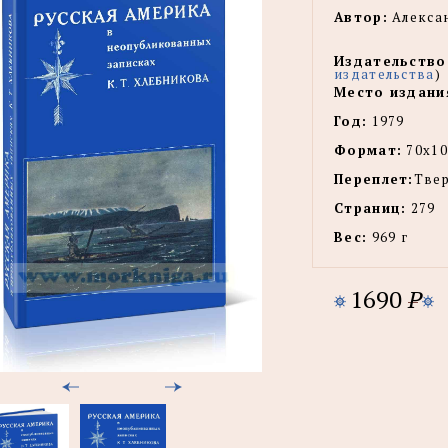
Автор:
Алексан
Издательство
издательства
)
Место издани
Год:
1979
Формат:
70х10
Переплет:
Тве
Страниц:
279
Вес:
969 г
1690
P