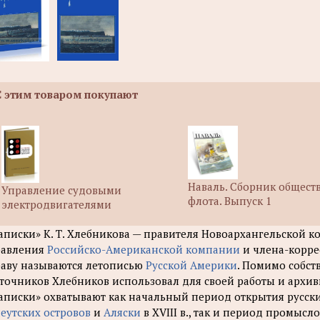
С этим товаром покупают
Наваль. Сборник общест
Управление судовыми
флота. Выпуск 1
электродвигателями
аписки» К. Т. Хлебникова — правителя Новоархангельской к
равления
Российско-Американской компании
и члена-корре
аву называются летописью
Русской Америки
. Помимо собс
точников Хлебников использовал для своей работы и архи
аписки» охватывают как начальный период открытия рус
еутских островов
и
Аляски
в XVIII в., так и период промыс