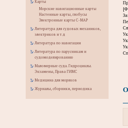
Карты
П
Морские навигационные карты
[Ф
Настенные карты, глобусы
За
Электронные карты C-MAP
Пе
Сл
Литература для судовых механиков,
Ук
электриков и т.д
Ук
Литература по навигации
Ук
Литература по парусникам и
Сп
судомоделированию
Маломерные суда. Гидроциклы.
Экзамены, Права ГИМС
Медицина для моряков
О
Журналы, сборники, периодика