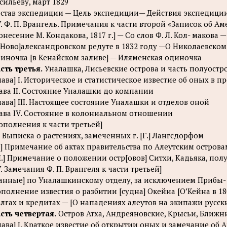
сильеву, март 1829
став экспедиции — Цель экспедиции— Действия экспедиции
V. Ф. П. Врангель. Примечания к части второй «Записок об Ам
онесение М. Кондакова, 1817 г.] — Со слов Ф. Л. Кол- маков
[Ново]александровском редуте в 1832 году —О Николаевском
иночка [в Кенайском заливе] — Иляменская одиночка
сть третья.
Уналашка, Лисьевские острова и часть полуостр
лава] I. Историческое и статистическое известие об оных в
ава II. Состояние Уналашки до компании
лава] III. Настоящее состояние Уналашки и отделов оной
ава IV. Состояние в колониальном отношении
ополнения к части третьей]
.] Выписка о растениях, замеченных г. [Г.] Лангсдорфом
I.] Примечание об актах правительства по Алеутским острова
II.] Примечание о положении остр[овов] Ситхи, Кадьяка, пол
V. Замечания Ф. П. Врангеля к части третьей]
анные] по Уналашкинскому отделу, за исключением Прибы- л
полнение известия о разбитии [судна] Окейиа [О’Кейна в 18
лгах и кредитах — [О нападениях алеутов на экипажи русс
сть четвертая.
Остров Атха, Андреяновские, Крысьи, Ближн
лава] I. Краткое известие об открытии оных и замечание об