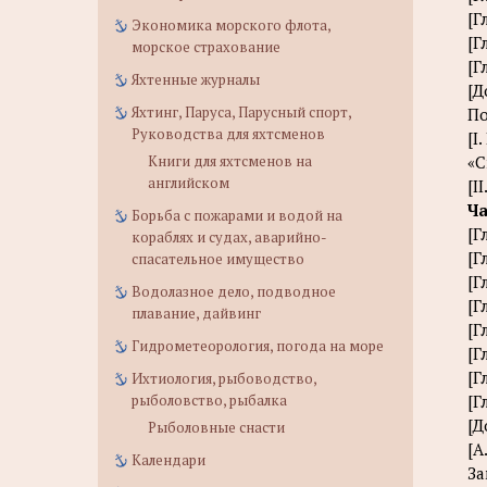
[Г
Экономика морского флота,
[Г
морское страхование
[Г
Яхтенные журналы
[Д
Яхтинг, Паруса, Парусный спорт,
По
Руководства для яхтсменов
[I
Книги для яхтсменов на
«С
английском
[I
Ча
Борьба с пожарами и водой на
[Г
кораблях и судах, аварийно-
[Г
спасательное имущество
[Г
Водолазное дело, подводное
[Г
плавание, дайвинг
[Г
Гидрометеорология, погода на море
[Г
[Г
Ихтиология, рыбоводство,
рыболовство, рыбалка
[Г
[Д
Рыболовные снасти
[А
Календари
За