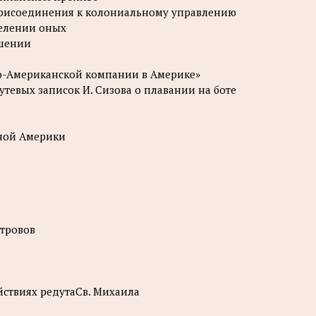
о присоединения к колониальному управлению
аселении оных
ошении
ко-Американской компании в Америке»
утевых записок И. Сизова о плавании на боте
рной Америки
стровов
йствиях редутаСв. Михаила