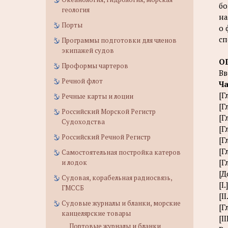
бо
геология
на
Порты
о 
сп
Программы подготовки для членов
экипажей судов
О
Проформы чартеров
Вв
Речной флот
Ча
[Г
Речные карты и лоции
[Г
Российский Морской Регистр
[Г
Судоходства
[Г
Российский Речной Регистр
[Г
[Г
Самостоятельная постройка катеров
[Г
и лодок
[Д
Судовая, корабельная радиосвязь,
[I
ГМССБ
[I
Судовые журналы и бланки, морские
[Г
канцелярские товары
[I
Портовые журналы и бланки