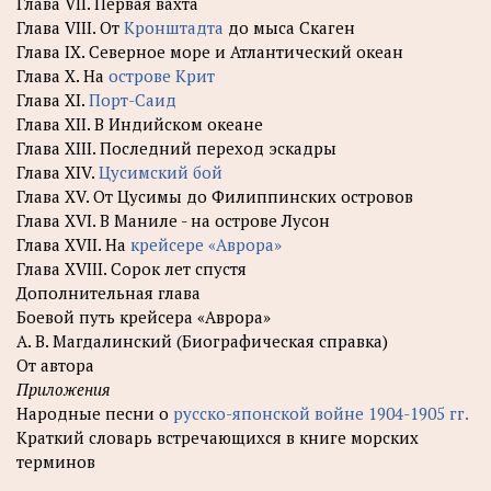
Глава VII. Первая вахта
Глава VIII. От
Кронштадта
до мыса Скаген
Глава IX. Северное море и Атлантический океан
Глава X. На
острове Крит
Глава XI.
Порт-Саид
Глава XII. В Индийском океане
Глава XIII. Последний переход эскадры
Глава XIV.
Цусимский бой
Глава XV. От Цусимы до Филиппинских островов
Глава XVI. В Маниле - на острове Лусон
Глава XVII. На
крейсере «Аврора»
Глава XVIII. Сорок лет спустя
Дополнительная глава
Боевой путь крейсера «Аврора»
А. В. Магдалинский (Биографическая справка)
От автора
Приложения
Народные песни о
русско-японской войне 1904-1905 гг.
Краткий словарь встречающихся в книге морских
терминов