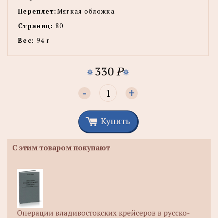
Переплет:
Мягкая обложка
Страниц:
80
Вес:
94 г
330
P
-
+
Купить
С этим товаром покупают
Операции владивостокских крейсеров в русско-