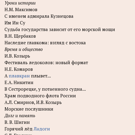
Уроки истории
Н.М. Максимов
С именем адмирала Кузнецова
Им Ин Су
Судьба государства зависит от его морской мощи
В.Н. Щербаков
Наследие главкома: взгляд с востока
Время и общество
И.В. Козырь
Фестиваль ледоколов: новый формат
Н.Е. Комаров
А
плавкран
плывет...
Е.А. Никитин
В Сестрорецке, у потаенного судна...
Храм подводного флота России
А.Л. Смирнов, И.В. Козырь
Морские послушники
Долг и память
В. В. Шигин
Горячий лёд
Ладоги