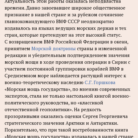
Актуальность этой работы оказалась неподвластна
времени. Давно завоевавшее широкое общественное
признание в нашей стране и за рубежом сочинение
главнокомандующего ВМФ СССР неоднократно
издавалось на языках ведущих морских держав и тех
стран, которые претендуют на этот высокий статус.
С возвращением ВМФ Российской Федерации в океан,
принятием
Морской доктрины
страны в измененной
редакции и убедительным подтверждением значения
морской мощи в ходе проведения операции в Сирии с
участием постоянной группировки кораблей ВМФ в
Средиземном море наблюдается растущий интерес к
военно-теоретическому наследию
С.Г. Горшкова
«Морская мощь государства», по мнению современных
экспертов, стала не только настольной книгой военно-
политического руководства, но «классикой
отечественной геополитики». На редкость
прозорливыми оказались оценки Сергея Георгиевича
стратегического значения Арктики и Антарктики.
Поразительно, что при такой востребованности книга
«Морская мощь государства» издавалась в нашей стране