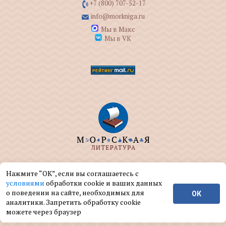
+7 (800) 707-52-17
info@morkniga.ru
Мы в Макс
Мы в VK
ООО "МОРКНИГА" занимается изданием и
Нажмите “ОК”, если вы соглашаетесь с
реализацией книг на морскую тематику.
условиями
обработки cookie и ваших данных
о поведении на сайте, необходимых для
ОК
© ООО "МОРКНИГА", 2004 — 2026 г.
аналитики. Запретить обработку cookie
можете через браузер