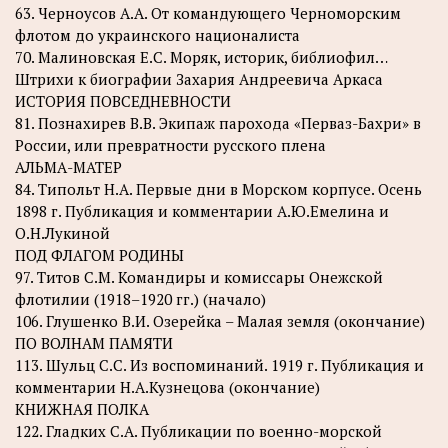
63. Черноусов А.А. От командующего Черноморским
флотом до украинского националиста
70. Малиновская Е.С. Моряк, историк, библиофил…
Штрихи к биографии Захария Андреевича Аркаса
ИСТОРИЯ ПОВСЕДНЕВНОСТИ
81. Познахирев В.В. Экипаж парохода «Перваз-Бахри» в
России, или превратности русского плена
АЛЬМА-МАТЕР
84. Типольт Н.А. Первые дни в Морском корпусе. Осень
1898 г. Публикация и комментарии А.Ю.Емелина и
О.Н.Лукиной
ПОД ФЛАГОМ РОДИНЫ
97. Титов С.М. Командиры и комиссары Онежской
флотилии (1918–1920 гг.) (начало)
106. Глушенко В.И. Озерейка – Малая земля (окончание)
ПО ВОЛНАМ ПАМЯТИ
113. Шульц С.С. Из воспоминаний. 1919 г. Публикация и
комментарии Н.А.Кузнецова (окончание)
КНИЖНАЯ ПОЛКА
122. Гладких С.А. Публикации по военно-морской