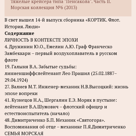
Тяжелые крейсера типа "Пенсакола". Часть II.
Морская коллекция №6 (2013)
В свет вышел 14-й выпуск сборника «КОРТИК. Флот.
История. Люди»
Содержание
ЛИЧНОСТЬ В КОНТЕКСТЕ ЭПОХИ
4. Дружинин Ю.О., Емелин А.Ю. Граф Франческо
Замбеккари – первый воздухоплаватель в русском
флоте
19. Галыня В.А. Забытые судьбы:
линиеншиффслейтенант Лео Прашил (25.02.1887–
29.04.1924)
27. Валиев М.Т. Инженер-механик Н.В.Высоцкий: жизнь
эпохе вопреки
41. Кузнецов Н.А., Шергалин Е.Э. Моряк в пустыне:
лейтенант В.А.Шумович – флотский офицер и
естествоиспытатель (начало)
48. Димитриченко Б.П. Механик «Святогора».
Воспоминания об отце – механике П.Я.Димитриченко
СЕМЬЯ МОРСКАЯ