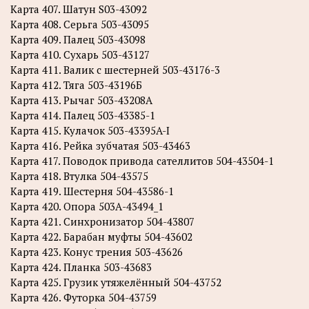
Карта 407. Шатун S03-43092
Карта 408. Серьга 503-43095
Карта 409. Палец 503-43098
Карта 410. Сухарь 503-43127
Карта 411. Валик с шестерней 503-43176-3
Карта 412. Тяга 503-43196Б
Карта 413. Рычаг 503-43208А
Карта 414. Палец 503-43385-1
Карта 415. Кулачок 503-43395A-I
Карта 416. Рейка зубчатая 503-43463
Карта 417. Поводок привода сателлитов 504-43504-1
Карта 418. Втулка 504-43575
Карта 419. Шестерня 504-43586-1
Карта 420. Опора 503А-43494_1
Карта 421. Синхронизатор 504-43807
Карта 422. Барабан муфты 504-43602
Карта 423. Конус трения 503-43626
Карта 424. Планка 503-43683
Карта 425. Грузик утяжелённый 504-43752
Карта 426. Футорка 504-43759