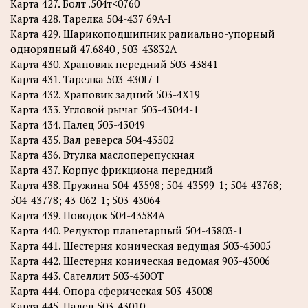
Карта 427. Болт .504т<0760
Карта 428. Тарелка 504-437 69A-I
Карта 429. Шарикоподшипник радиально-упорный
однорядный 47.6840 , 503-43832А
Карта 430. Храповик передний 503-43841
Карта 431. Тарелка 503-430I7-I
Карта 432. Храповик задний 503-4X19
Карта 433. Угловой рычаг 503-43044-1
Карта 434. Палец 503-43049
Карта 435. Вал реверса 504-43502
Карта 436. Втулка маслоперепускная
Карта 437. Корпус фрикциона передний
Карта 438. Пружина 504-43598; 504-43599-1; 504-43768;
504-43778; 43-062-1; 503-43064
Карта 439. Поводок 504-43584А
Карта 440. Редуктор планетарный 504-43803-1
Карта 441. Шестерня коническая ведущая 503-43005
Карта 442. Шестерня коническая ведомая 903-43006
Карта 443. Сателлит 503-430ОТ
Карта 444. Опора сферическая 503-43008
Карта 445. Палец 503-43010