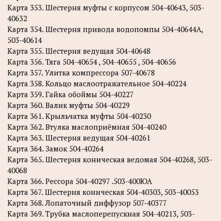
Карта 353. Шестерня муфты с корпусом 504-40643, 503-
40632
Карта 354. Шестерня привода водопомпы 504-40644А,
503-40614
Карта 355. Шестерня ведущая 504-40648
Карта 356. Тяга 504-40654 , 504-40655 , 504-40656
Карта 357. Улитка компрессора 507-40678
Карта 358. Кольцо маслоотражательное 504-40224
Карта 359. Гайка обоймы 504-40227
Карта 360. Валик муфты 504-40229
Карта 361. Крыльчатка муфты 504-40230
Карта 362. Втулка маслоприёмная 504-40240
Карта 363. Шестерня ведущая 504-40261
Карта 364. Замок 504-40264
Карта 365. Шестерня коническая ведомая 504-40268, 503-
40068
Карта 366. Рессора 504-40297 .503-400ЮА
Карта 367. Шестерня коническая 504-40303, 503-40053
Карта 368. Лопаточный диффузор 507-40377
Карта 369. Трубка маслоперепускная 504-40213, 503-