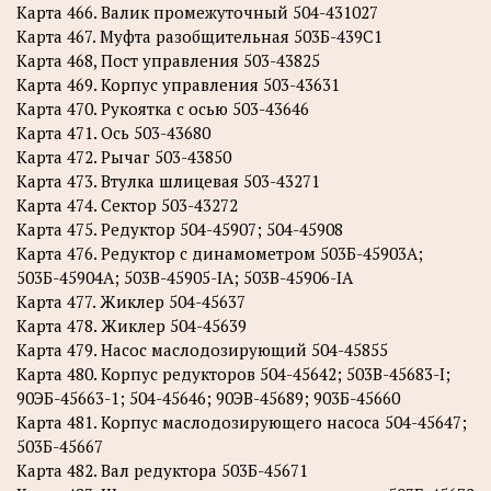
Карта 466. Валик промежуточный 504-431027
Карта 467. Муфта разобщительная 503Б-439С1
Карта 468, Пост управления 503-43825
Карта 469. Корпус управления 503-43631
Карта 470. Рукоятка с осью 503-43646
Карта 471. Ось 503-43680
Карта 472. Рычаг 503-43850
Карта 473. Втулка шлицевая 503-43271
Карта 474. Сектор 503-43272
Карта 475. Редуктор 504-45907; 504-45908
Карта 476. Редуктор с динамометром 503Б-45903А;
503Б-45904А; 503B-45905-IA; 503B-45906-IA
Карта 477. Жиклер 504-45637
Карта 478. Жиклер 504-45639
Карта 479. Насос маслодозирующий 504-45855
Карта 480. Корпус редукторов 504-45642; 503B-45683-I;
90ЭБ-45663-1; 504-45646; 90ЭВ-45689; 903Б-45660
Карта 481. Корпус маслодозирующего насоса 504-45647;
503Б-45667
Карта 482. Вал редуктора 503Б-45671