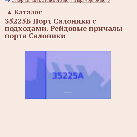
Северная часть Эгейского моря и Мраморное море
▲
Каталог
35225Б Порт Салоники с
подходами. Рейдовые причалы
порта Салоники