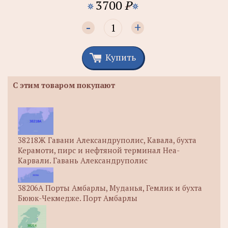
3700
P
-
+
Купить
С этим товаром покупают
38218Ж Гавани Александруполис, Кавала, бухта
Керамоти, пирс и нефтяной терминал Неа-
Карвали. Гавань Александруполис
38206А Порты Амбарлы, Муданья, Гемлик и бухта
Бююк-Чекмедже. Порт Амбарлы