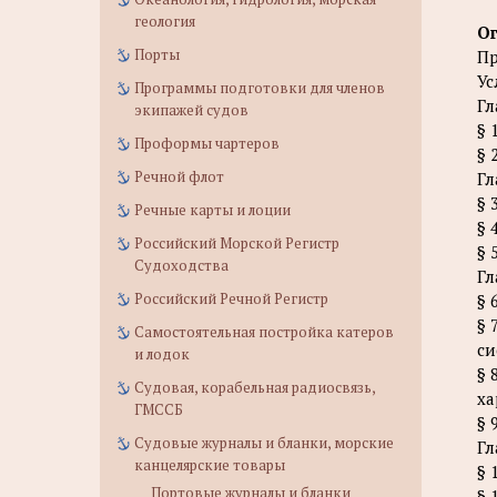
геология
О
Порты
Пр
Ус
Программы подготовки для членов
Гл
экипажей судов
§ 
Проформы чартеров
§ 
Речной флот
Гл
§ 
Речные карты и лоции
§ 
Российский Морской Регистр
§ 
Судоходства
Гл
Российский Речной Регистр
§ 
§ 
Самостоятельная постройка катеров
си
и лодок
§ 
Судовая, корабельная радиосвязь,
ха
ГМССБ
§ 
Судовые журналы и бланки, морские
Гл
канцелярские товары
§ 
Портовые журналы и бланки
§ 