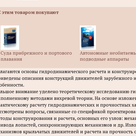
С этим товаром покупают
Суда прибрежного и портового
Автономные необитаем
плавания
подводные аппараты
лагаются основы гидродинамического расчета и конструи
иведены описания конструкций движителей зарубежного и 
обенности.
льшое внимание уделено теоретическому исследованию г
полненному методами вихревой теории. На основе излож
актическому расчету гидродинамических и прочностных х
ссмотрены вопросы, связанные со спецификой проектиров
тоды конструирования и расчета, основных его узлов: мех
ивода лопастей, синхронизирующих механизмов и др. Изл
ханизмов крыльчатых движителей и расчета на прочность 