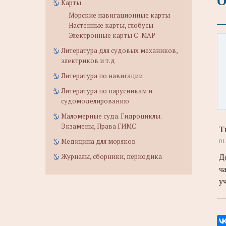
О
Карты
Морские навигационные карты
Настенные карты, глобусы
Электронные карты C-MAP
Литература для судовых механиков,
электриков и т.д
Литература по навигации
Литература по парусникам и
судомоделированию
Маломерные суда. Гидроциклы.
Экзамены, Права ГИМС
Т
Медицина для моряков
01
Д
Журналы, сборники, периодика
ч
у