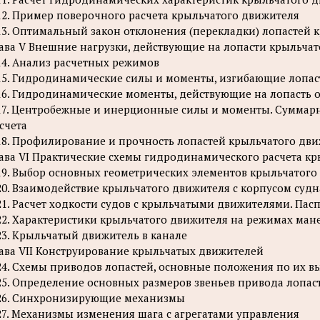
12. Пример поверочного расчета крыльчатого движителя
13. Оптимальный закон отклонения (перекладки) лопастей 
ава V Внешние нагрузки, действующие на лопасти крыльча
14. Анализ расчетных режимов
15. Гидродинамические силы и моменты, изгибающие лопас
16. Гидродинамические моменты, действующие на лопасть о
17. Центробежные и инерционные силы и моменты. Суммарн
счета
18. Профилирование и прочность лопастей крыльчатого дв
ава VI Практические схемы гидродинамического расчета к
19. Выбор основных геометрических элементов крыльчатого
20. Взаимодействие крыльчатого движителя с корпусом судн
21. Расчет ходкости судов с крыльчатыми движителями. Пас
22. Характеристики крыльчатого движителя на режимах ман
23. Крыльчатый движитель в канале
ава VII Конструирование крыльчатых движителей
24. Схемы приводов лопастей, основные положения по их в
25. Определение основных размеров звеньев привода лопас
26. Синхронизирующие механизмы
27. Механизмы изменения шага с агрегатами управления