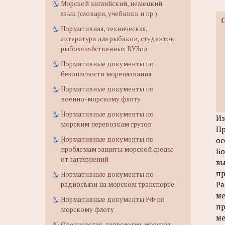
Морской английский, немецкий
язык (словари, учебники и пр.)
Нормативная, техническая,
литература для рыбаков, студентов
рыбохозяйственных ВУЗов
Нормативные документы по
безопасности мореплавания
Нормативные документы по
военно-морскому флоту
Нормативные документы по
Из
морским перевозкам грузов
Пр
Нормативные документы по
ос
проблемам защиты морской среды
Бо
от загрязнений
вы
пр
Нормативные документы по
Ра
радиосвязи на морском транспорте
ме
Нормативные документы РФ по
пр
морскому флоту
ме
Океанология, гидрология, морская