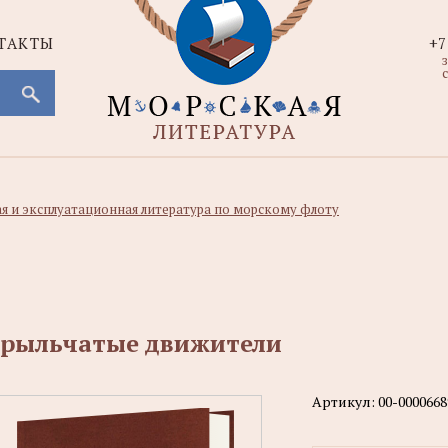
ТАКТЫ
+7
с
ая и эксплуатационная литература по морскому флоту
рыльчатые движители
Артикул:
00-0000668