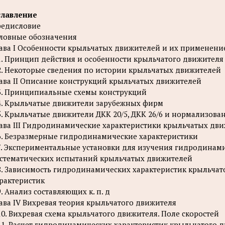
главление
едисловие
ловные обозначения
ава I Особенности крыльчатых движителей и их применени
1. Принцип действия и особенности крыльчатого движителя
2. Некоторые сведения по истории крыльчатых движителей
ава II Описание конструкций крыльчатых движителей
3. Принципиальные схемы конструкций
4. Крыльчатые движители зарубежных фирм
5. Крыльчатые движители ДКК 20/5, ДКК 26/6 и нормализова
ава III Гидродинамические характеристики крыльчатых дв
6. Безразмерные гидродинамические характеристики
7. Экспериментальные установки для изучения гидродинами
стематических испытаний крыльчатых движителей
8. Зависимость гидродинамических характеристик крыльчат
рактеристик
9. Анализ составляющих к. п. д
ава IV Вихревая теория крыльчатого движителя
10. Вихревая схема крыльчатого движителя. Поле скоростей
11. Расчет гидродинамических характеристик крыльчатого 