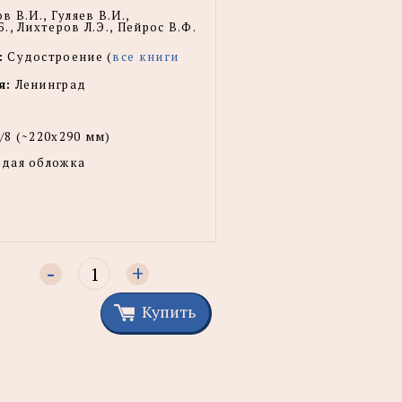
в В.И., Гуляев В.И.,
., Лихтеров Л.Э., Пейрос В.Ф.
:
Судостроение (
все книги
я:
Ленинград
/8 (~220х290 мм)
рдая обложка
-
+
Купить