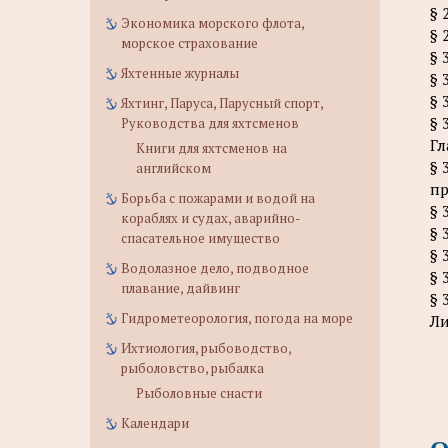
§ 
Экономика морского флота,
§ 
морское страхование
§ 
Яхтенные журналы
§ 
§ 
Яхтинг, Паруса, Парусный спорт,
§ 
Руководства для яхтсменов
Гл
Книги для яхтсменов на
§ 
английском
пр
Борьба с пожарами и водой на
§ 
кораблях и судах, аварийно-
§ 
спасательное имущество
§ 
Водолазное дело, подводное
§ 
плавание, дайвинг
§ 
Гидрометеорология, погода на море
Ли
Ихтиология, рыбоводство,
рыболовство, рыбалка
Рыболовные снасти
Календари