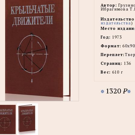
Автор:
Грузино
Ибрагимова Т.Б
Издательство
издательства
)
Место издани
Год:
1973
Формат:
60x90
Переплет:
Тве
Страниц:
136
Вес:
610 г
1320
P