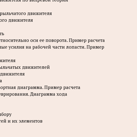
крыльчатого движителя
того движителя
ть
тносительно оси ее поворота. Пример расчета
ые усилия на рабочей части лопасти. Пример
ижителя
рыльчатых движителей
 движителя
а
портная диаграмма. Пример расчета
еврирования. Диаграмма хода
ыбору
тей и их элементов