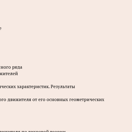
е
нного ряда
ижителей
ческих характеристик. Результаты
ого движителя от его основных геометрических
движителя по вихревой теории