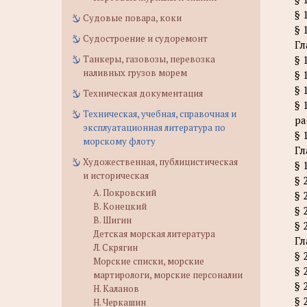
§ 
Судовые повара, коки
§ 
Судостроение и судоремонт
Гл
Танкеры, газовозы, перевозка
§ 
наливных грузов морем
§ 
§ 
Техническая документация
§ 
Техническая, учебная, справочная и
ра
эксплуатационная литература по
§ 
морскому флоту
Гл
Художественная, публицистическая
§ 
и историческая
§ 
А. Покровский
§ 
В. Конецкий
§ 
В. Шигин
§ 
Детская морская литература
Гл
Л. Скрягин
§ 
Морские списки, морские
§ 
мартирологи, морские персоналии
§ 
Н. Каланов
§ 
Н. Черкашин