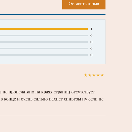
Оставить отзыв
1
0
0
0
0
★
★
★
★
★
в не пропечатано на краях страниц отсутствует
 в конце и очень сильно пахнет спиртом ну если не