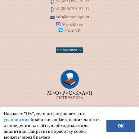
+7 (495) 662-97-58
+7 (800) 707-52-17
info@morkniga.ru
Мы в Макс
Мы в VK
ООО "МОРКНИГА" занимается изданием и
Нажмите “ОК”, если вы соглашаетесь с
реализацией книг на морскую тематику.
условиями
обработки cookie и ваших данных
о поведении на сайте, необходимых для
ОК
© ООО "МОРКНИГА", 2004 — 2026 г.
аналитики. Запретить обработку cookie
можете через браузер