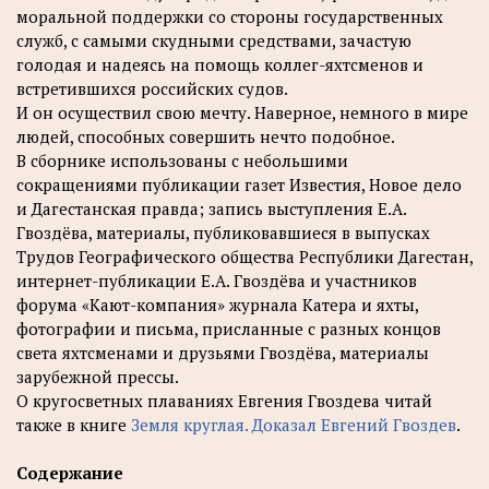
моральной поддержки со стороны государственных
служб, с самыми скудными средствами, зачастую
голодая и надеясь на помощь коллег-яхтсменов и
встретившихся российских судов.
И он осуществил свою мечту. Наверное, немного в мире
людей, способных совершить нечто подобное.
В сборнике использованы с небольшими
сокращениями публикации газет Известия, Новое дело
и Дагестанская правда; запись выступления Е.А.
Гвоздёва, материалы, публиковавшиеся в выпусках
Трудов Географического общества Республики Дагестан,
интернет-публикации Е.А. Гвоздёва и участников
форума «Кают-компания» журнала Катера и яхты,
фотографии и письма, присланные с разных концов
света яхтсменами и друзьями Гвоздёва, материалы
зарубежной прессы.
О кругосветных плаваниях Евгения Гвоздева читай
также в книге
Земля круглая. Доказал Евгений Гвоздев
.
Содержание