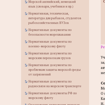
Морской английский, немецкий
язык (словари, учебники и пр.)
Нормативная, техническая,
литература для рыбаков, студентов
рыбохозяйственных ВУЗов
Нормативные документы по
безопасности мореплавания
Нормативные документы по
военно-морскому флоту
Ре
Нормативные документы по
Уч
морским перевозкам грузов
за
Нормативные документы по
ав
проблемам защиты морской среды
не
от загрязнений
Нормативные документы по
С
радиосвязи на морском транспорте
Мо
Нормативные документы РФ по
О 
морскому флоту
Ка
Н.
Океанология, гидрология, морская