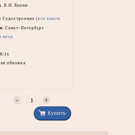
д. В.И. Лапин
:
Судостроение (
все книги
я:
Санкт-Петербург
и яхты
8/16
ая обложка
-
+
Купить