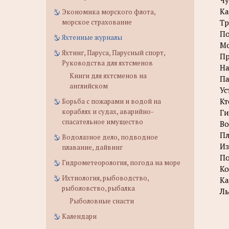
Чу
Ка
Экономика морского флота,
морское страхование
Тр
По
Яхтенные журналы
Мо
Яхтинг, Паруса, Парусный спорт,
Пр
Руководства для яхтсменов
На
Книги для яхтсменов на
Па
английском
Ус
Кт
Борьба с пожарами и водой на
кораблях и судах, аварийно-
Ги
спасательное имущество
Во
Пл
Водолазное дело, подводное
Из
плавание, дайвинг
По
Гидрометеорология, погода на море
Ко
Ихтиология, рыбоводство,
Ка
рыболовство, рыбалка
Лы
Рыболовные снасти
Календари