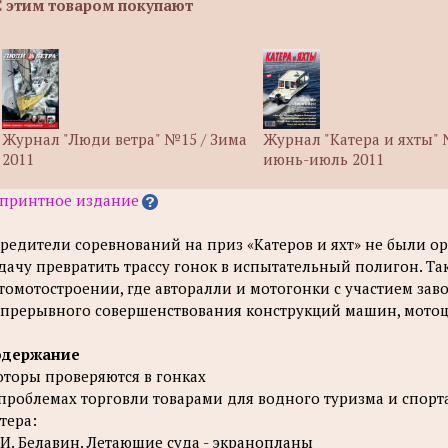
С этим товаром покупают
Журнал "Люди ветра" №15 / Зима
Журнал "Катера и яхты" 
2011
июнь-июль 2011
принтное издание
редители соревнований на приз «Катеров и яхт» не были о
дачу превратить трассу гонок в испытательный полигон. Т
томотостроении, где авторалли и мотогонки с участием зав
прерывного совершенствования конструкций машин, мотоци
одержание
торы проверяются в гонках
проблемах торговли товарами для водного туризма и спорт
тера:
 И. Белавин. Летающие суда - экранопланы