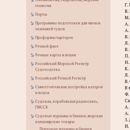
Г.
геология
В.
Порты
М.
Программы подготовки для членов
А.
экипажей судов
A.
B.
Проформы чартеров
Л.
Речной флот
В.
Речные карты и лоции
П.
Н.
Российский Морской Регистр
К.
Судоходства
Л.
Российский Речной Регистр
В.
Самостоятельная постройка катеров
В 
и лодок
Ф.
Ск
Судовая, корабельная радиосвязь,
А.
ГМССБ
A.
Судовые журналы и бланки, морские
3.
канцелярские товары
И.
Портовые журналы и бланки