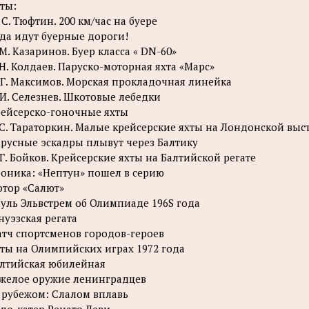
ты:
 С. Тюфтин. 200 км/час на буере
да идут буерные дороги!
 М. Казаринов. Буер класса « DN-60»
 Н. Колдаев. Паруско-моторная яхта «Марс»
 Г. Максимов. Морская прокладочная линейка
 И. Селезнев. Шкотовые лебедки
ейсерско-гоночные яхты
 С. Тараторкин. Малые крейсерские яхты на Лондонской выс
русные эскадры плывут через Балтику
 Г. Бойков. Крейсерские яхты на Балтийской регате
оника: «Нептун» пошел в серию
тор «Салют»
уль Эльвстрем об Олимпиаде 196S года
нуэзская регата
тч спортсменов городов-героев
ты на Олимпийских играх 1972 года
лтийская юбилейная
желое оружие ленинградцев
 рубежом: Слалом вплавь