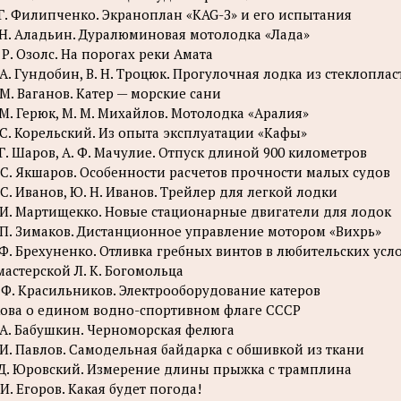
 Г. Филипченко. Экраноплан «KAG-З» и его испытания
 Н. Аладьин. Дуралюминовая мотолодка «Лада»
 Р. Озолс. На порогах реки Амата
 А. Гундобин, В. Н. Троцюк. Прогулочная лодка из стеклоплас
 М. Ваганов. Катер — морские сани
 М. Герюк, М. М. Михайлов. Мотолодка «Аралия»
 С. Корельский. Из опыта эксплуатации «Кафы»
 Г. Шаров, А. Ф. Мачулие. Отпуск длиной 900 километров
 С. Якшаров. Особенности расчетов прочности малых судов
 С. Иванов, Ю. Н. Иванов. Трейлер для легкой лодки
 И. Мартищекко. Новые стационарные двигатели для лодок
 П. Зимаков. Дистанционное управление мотором «Вихрь»
 Ф. Брехуненко. Отливка гребных винтов в любительских усл
мастерской Л. К. Богомольца
 Ф. Красильников. Электрооборудование катеров
ова о едином водно-спортивном флаге СССР
 А. Бабушкин. Черноморская фелюга
 И. Павлов. Самодельная байдарка с обшивкой из ткани
 Д. Юровский. Измерение длины прыжка с трамплина
 И. Егоров. Какая будет погода!