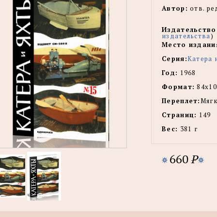
Автор:
отв. ре
Издательство
издательства
)
Место издани
Серия:
Катера 
Год:
1968
Формат:
84x10
Переплет:
Мягк
Страниц:
149
Вес:
381 г
660
P