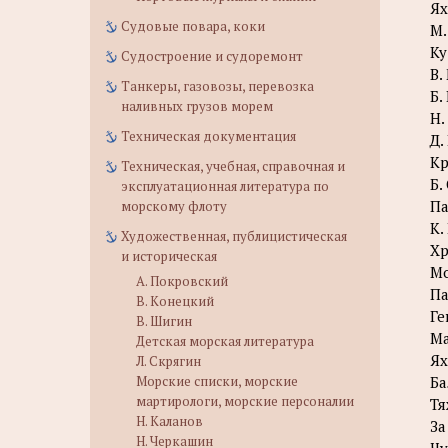
Ях
Судовые повара, коки
М.
Ку
Судостроение и судоремонт
B.
Танкеры, газовозы, перевозка
Б.
наливных грузов морем
Н.
Техническая документация
Д.
Кр
Техническая, учебная, справочная и
Б.
эксплуатационная литература по
Па
морскому флоту
К.
Художественная, публицистическая
Хр
и историческая
Мо
А. Покровский
Па
В. Конецкий
Ге
В. Шигин
Ма
Детская морская литература
Ях
Л. Скрягин
Морские списки, морские
Ба
мартирологи, морские персоналии
Тя
Н. Каланов
За
Н. Черкашин