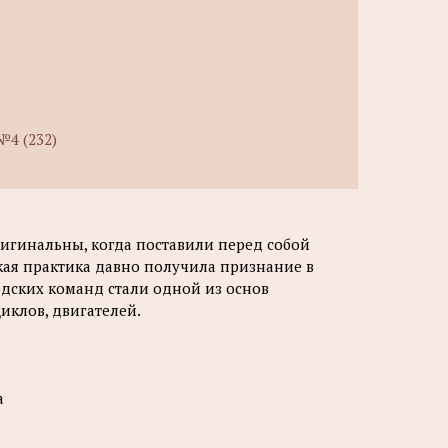
№4 (232)
ригинальны, когда поставили перед собой
акая практика давно получила признание в
одских команд стали одной из основ
клов, двигателей.
а