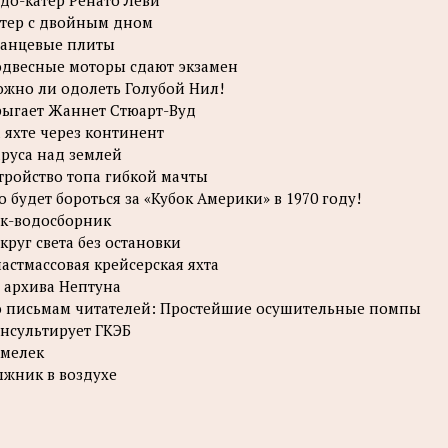
до-катер Ренато Леви
тер с двойным дном
анцевые плиты
двесные моторы сдают экзамен
жно ли одолеть Голубой Нил!
ыгает Жаннет Стюарт-Вуд
 яхте через континент
руса над землей
тройство топа гибкой мачты
о будет бороться за «Кубок Америки» в 1970 году!
к-водосборник
круг света без остановки
астмассовая крейсерская яхта
 архива Нептуна
 письмам читателей: Простейшие осушительные помпы
нсультирует ГКЭБ
мелек
жник в воздухе