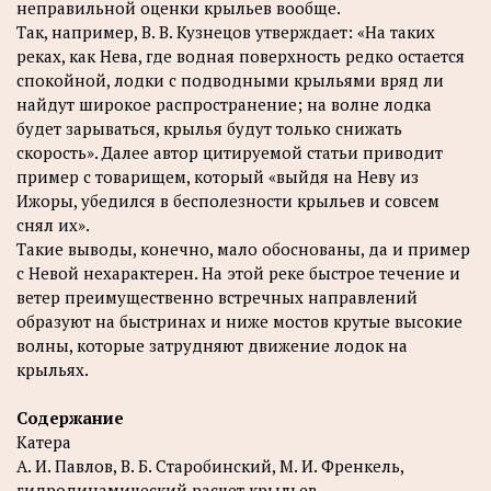
неправильной оценки крыльев вообще.
Так, например, В. В. Кузнецов утверждает: «На таких
реках, как Нева, где водная поверхность редко остается
спокойной, лодки с подводными крыльями вряд ли
найдут широкое распространение; на волне лодка
будет зарываться, крылья будут только снижать
скорость». Далее автор цитируемой статьи приводит
пример с товарищем, который «выйдя на Неву из
Ижоры, убедился в бесполезности крыльев и совсем
снял их».
Такие выводы, конечно, мало обоснованы, да и пример
с Невой нехарактерен. На этой реке быстрое течение и
ветер преимущественно встречных направлений
образуют на быстринах и ниже мостов крутые высокие
волны, которые затрудняют движение лодок на
крыльях.
Содержание
Катера
А. И. Павлов, В. Б. Старобинский, М. И. Френкель,
гидродинамический расчет крыльев