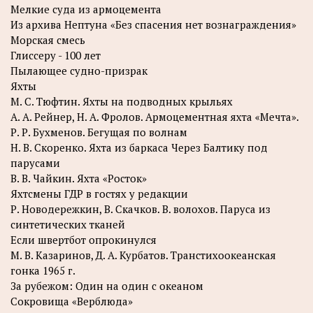
Мелкие суда из армоцемента
Из архива Нептуна «Без спасения нет вознаграждения»
Морская смесь
Глиссеру - 100 лет
Пылающее судно-призрак
Яхты
М. С. Тюфтин. Яхты на подводных крыльях
А. А. Рейнер, Н. А. Фролов. Армоцементная яхта «Мечта».
Р. Р. Бухменов. Бегущая по волнам
Н. В. Скоренко. Яхта из баркаса Через Балтику под
парусами
В. В. Чайкин. Яхта «Росток»
Яхтсмены ГДР в гостях у редакции
Р. Новодережкин, В. Скачков. В. волохов. Паруса из
синтетических тканей
Если швертбот опрокинулся
М. В. Казаринов, Д. А. Курбатов. Транстихоокеанская
гонка 1965 г.
За рубежом: Один на один с океаном
Сокровища «Верблюда»