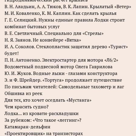
В. Н. Аладьин, А. А. Тюков, В. К. Лапин. Крылатый «Ветер»
М. И. Коваленко, К. М. Каплин. Как сделать крылья
Г. Е. Селицкий. Нужны единые правила Лодки строит
комбинат бытовых услуг
В. Е. Светличный. Специально для «Стрелы»
Н. Я. Заянов. Не конвейере «Вятка»
И. А. Соколов. Стеклопластик защитил дерево «Турист»
будет!
П. Н. Антоненко. Электростартер для мотора «Л6/2»
Водометный подвесной мотор Олега Гаврилова
Ю. И. Жуков. Водные лыжи - глазами конструктора
Э. и Ф. Шрейдер. «Тортуга» продолжает путешествие
По письмам читателей: Самодельные тахометр и лаг
Обшивка из реек
Для тех, кто хочет оседлать «Мустанга»
Чем красить судно?
Лодка... из кровати-раскладушки
За рубежом: «Что такое «леггинг»?
Катамаран-дельфин
«Проектировщик» на транзисторах