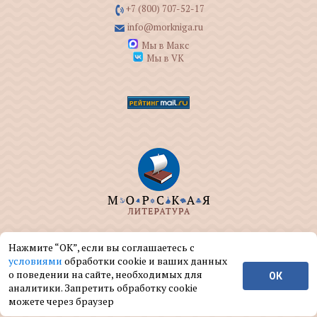
+7 (800) 707-52-17
info@morkniga.ru
Мы в Макс
Мы в VK
ООО "МОРКНИГА" занимается изданием и
Нажмите “ОК”, если вы соглашаетесь с
реализацией книг на морскую тематику.
условиями
обработки cookie и ваших данных
о поведении на сайте, необходимых для
ОК
© ООО "МОРКНИГА", 2004 — 2026 г.
аналитики. Запретить обработку cookie
можете через браузер