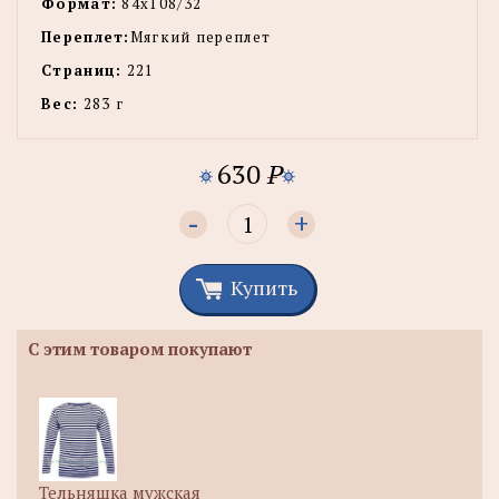
Формат:
84x108/32
Переплет:
Мягкий переплет
Страниц:
221
Вес:
283 г
630
P
-
+
Купить
С этим товаром покупают
Тельняшка мужская