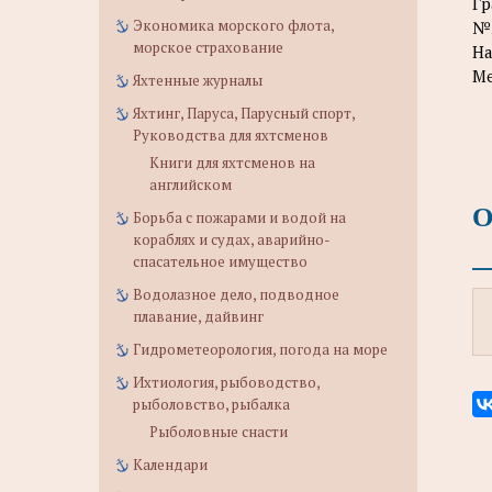
Гр
Экономика морского флота,
№
морское страхование
На
Ме
Яхтенные журналы
Яхтинг, Паруса, Парусный спорт,
Руководства для яхтсменов
Книги для яхтсменов на
английском
О
Борьба с пожарами и водой на
кораблях и судах, аварийно-
спасательное имущество
Водолазное дело, подводное
плавание, дайвинг
Гидрометеорология, погода на море
Ихтиология, рыбоводство,
рыболовство, рыбалка
Рыболовные снасти
Календари