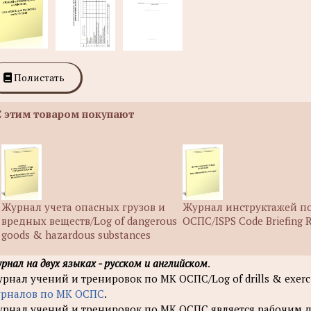
Полистать
С этим товаром покупают
Журнал учета опасных грузов и
Журнал инструктажей п
вредных веществ/Log of dangerous
ОСПС/ISPS Code Briefing R
goods & hazardous substances
рнал на двух языках - русском и английском
.
рнал учений и тренировок по МК ОСПС/Log of drills & exerci
рналов по МК ОСПС
.
рнал учений и тренировок по МК ОСПС является рабочим д