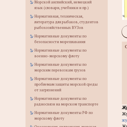
Морской английский, немецкий
язык (словари, учебники и пр.)
Нормативная, техническая,
литература для рыбаков, студентов
рыбохозяйственных ВУЗов
Нормативные документы по
безопасности мореплавания
Нормативные документы по
военно-морскому флоту
Нормативные документы по
морским перевозкам грузов
Нормативные документы по
проблемам защиты морской среды
от загрязнений
Нормативные документы по
радиосвязи на морском транспорте
Жу
Нормативные документы РФ по
Жу
морскому флоту
жу
Жу
Океанология, гидрология, морская