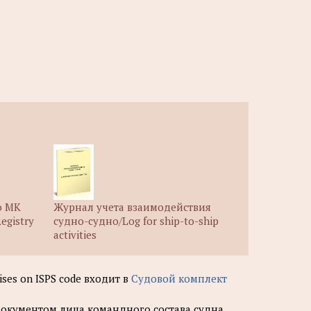
о МК
Журнал учета взаимодействия
egistry
судно-судно/Log for ship-to-ship
activities
ses on ISPS code входит в
Судовой комплект
окументом лица командного состава судна,