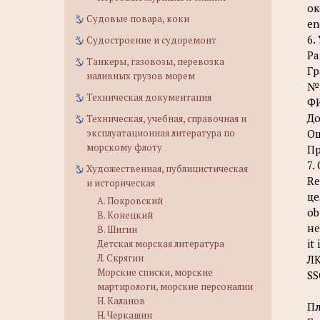
ок
Судовые повара, коки
en
6.
Судостроение и судоремонт
Pa
Танкеры, газовозы, перевозка
Гр
наливных грузов морем
№
Техническая документация
Ф
До
Техническая, учебная, справочная и
эксплуатационная литература по
Оц
морскому флоту
П
7.
Художественная, публицистическая
Re
и историческая
це
А. Покровский
ob
В. Конецкий
не
В. Шигин
it
Детская морская литература
Л. Скрягин
ЛК
Морские списки, морские
SS
мартирологи, морские персоналии
Н. Каланов
Пл
Н. Черкашин