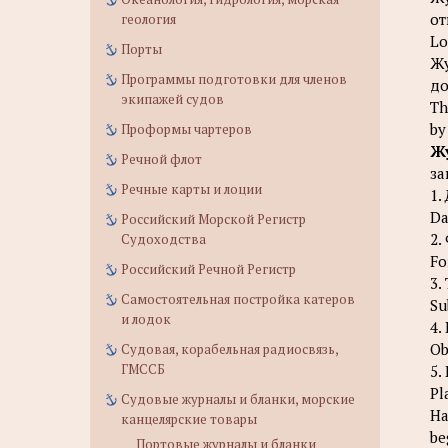
от
геология
Lo
Порты
Жу
Программы подготовки для членов
до
экипажей судов
Th
by
Проформы чартеров
Жу
Речной флот
за
Речные карты и лоции
1.
Da
Российский Морской Регистр
2.
Судоходства
Fo
Российский Речной Регистр
3.
Самостоятельная постройка катеров
Su
и лодок
4.
Ob
Судовая, корабельная радиосвязь,
ГМССБ
5.
Pl
Судовые журналы и бланки, морские
На
канцелярские товары
be
Портовые журналы и бланки