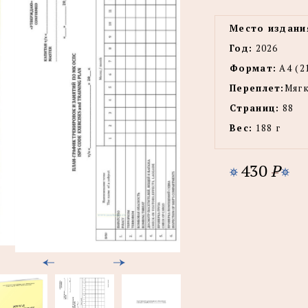
Место издани
Год:
2026
Формат:
А4 (2
Переплет:
Мягк
Страниц:
88
Вес:
188 г
430
P