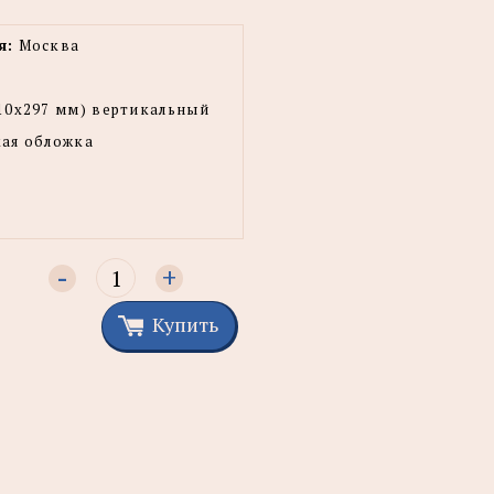
я:
Москва
10х297 мм) вертикальный
ая обложка
-
+
Купить