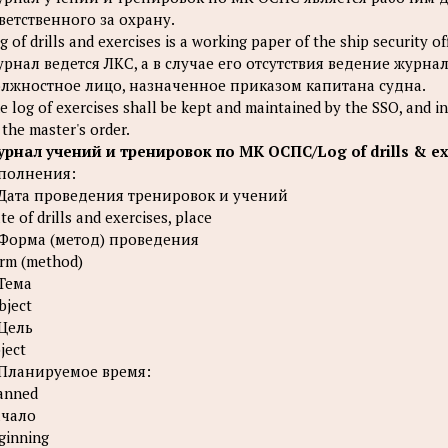
ветственного за охрану.
g of drills and exercises is a working paper of the ship security of
рнал ведется ЛКС, а в случае его отсутствия ведение журна
лжностное лицо, назначенное приказом капитана судна.
e log of exercises shall be kept and maintained by the SSO, and in
 the master's order.
рнал учений и тренировок по МК ОСПС/Log of drills & ex
полнения:
 Дата проведения тренировок и учений
te of drills and exercises, place
 Форма (метод) проведения
rm (method)
 Тема
bject
 Цель
ject
 Планируемое время:
anned
чало
ginning