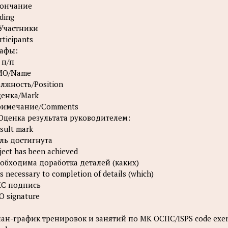
ончание
ding
 Участники
rticipants
афы:
 п/п
ИО/Name
лжность/Position
енка/Mark
римечание/Comments
 Оценка результата руководителем:
sult mark
ль достигнута
ject has been achieved
обходима доработка деталей (каких)
 is necessary to completion of details (which)
С подпись
O signature
ан-график тренировок и занятий по МК ОСПС/ISPS code exerci