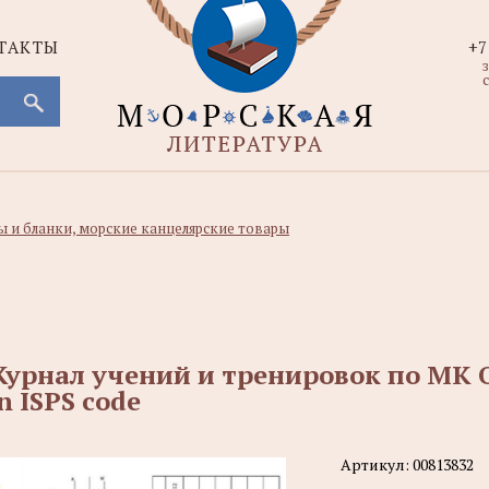
ТАКТЫ
+7
с
 и бланки, морские канцелярские товары
урнал учений и тренировок по МК ОС
n ISPS code
Артикул:
00813832