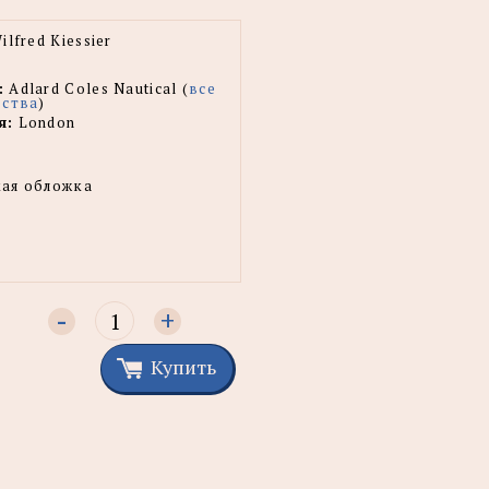
lfred Kiessier
:
Adlard Coles Nautical (
все
ьства
)
я:
London
ая обложка
-
+
Купить