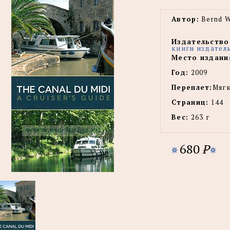
Автор:
Bernd Wi
Издательство
книги издател
Место издани
Год:
2009
Переплет:
Мягк
Страниц:
144
Вес:
263 г
680
P