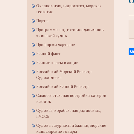
О
Океанология, гидрология, морская
геология
Порты
Программы подготовки для членов
экипажей судов
Проформы чартеров
Речной флот
Речные карты и лоции
Российский Морской Регистр
Судоходства
Российский Речной Регистр
Самостоятельная постройка катеров
и лодок
Судовая, корабельная радиосвязь,
ГМССБ
Судовые журналы и бланки, морские
канцелярские товары