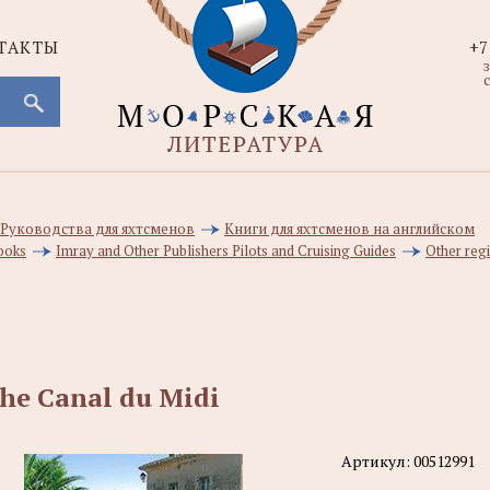
ТАКТЫ
+7
с
, Руководства для яхтсменов
Книги для яхтсменов на английском
ooks
Imray and Other Publishers Pilots and Cruising Guides
Other reg
he Canal du Midi
Артикул:
00512991