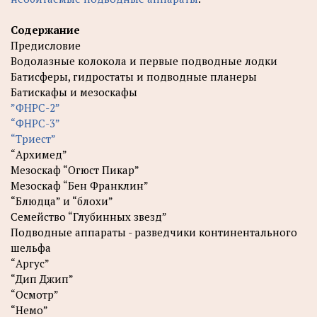
Содержание
Предисловие
Водолазные колокола и первые подводные лодки
Батисферы, гидростаты и подводные планеры
Батискафы и мезоскафы
”ФНРС-2”
“ФНРС-3”
“Триест”
“Архимед”
Мезоскаф “Огюст Пикар”
Мезоскаф “Бен Франклин”
“Блюдца” и “блохи”
Семейство “Глубинных звезд”
Подводные аппараты - разведчики континентального
шельфа
“Аргус”
“Дип Джип”
“Осмотр”
“Немо”