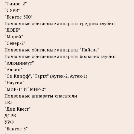
“Тинро-2”
“СУРВ”
“Бентос-300”
Подводные обитаемые аппараты средних глубин
“ДОВБ”
“Морей”
“Север-2”
Подводные обитаемые аппараты “Пайсис”
Подводные обитаемые аппараты больших глубин
“Алюминаут”
“Алвин”
“Си Клифф”, “Тартл” (Аутек-2, Аутек-1)
“Наутил”
“МИР-1” И “МИР-2”
Подводные аппараты-спасатели
LR5
“Дип Квест”
ДСРВ
УРФ
“Бентос-5”