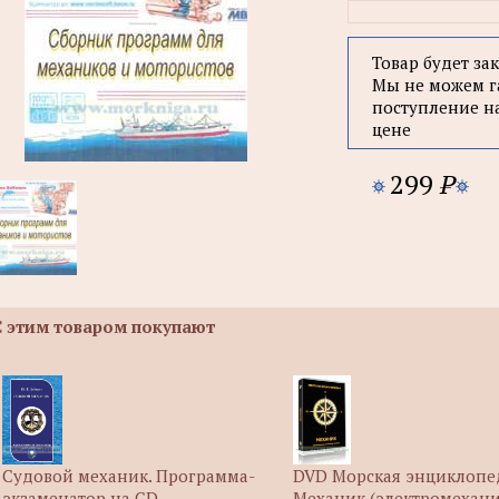
Товар будет за
Мы не можем г
поступление н
цене
299
P
С этим товаром покупают
Судовой механик. Программа-
DVD Морская энциклопе
экзаменатор на CD
Механик (электромехани