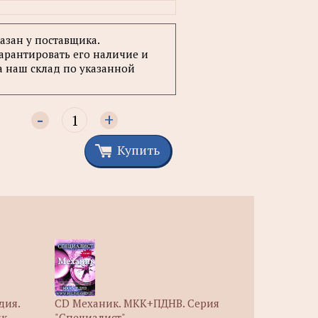
казан у поставщика.
арантировать его наличие и
а наш склад по указанной
-
+
Купить
дия.
CD Механик. МКК+ПДНВ. Серия
к,
"Специалист"