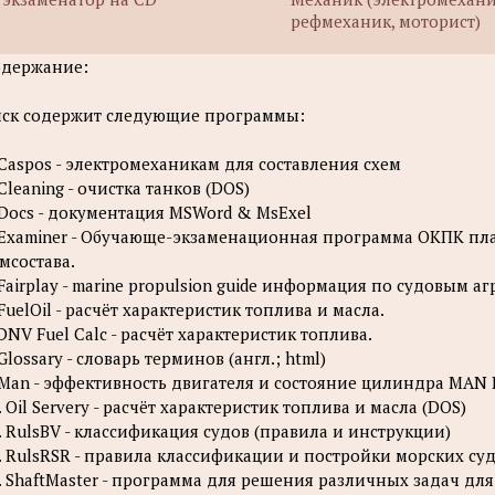
рефмеханик, моторист)
держание:
ск содержит следующие программы:
 Caspos - электромеханикам для составления схем
 Cleaning - очистка танков (DOS)
 Docs - документация MSWord & MsExel
 Examiner - Обучающе-экзаменационная программа ОКПК пл
мсостава.
 Fairplay - marine propulsion guide информация по судовым а
 FuelOil - расчёт характеристик топлива и масла.
 DNV Fuel Calc - расчёт характеристик топлива.
 Glossary - словарь терминов (англ.; html)
 Man - эффективность двигателя и состояние цилиндра MA
. Oil Servery - расчёт характеристик топлива и масла (DOS)
. RulsBV - классификация судов (правила и инструкции)
. RulsRSR - правила классификации и постройки морских судо
. ShaftMaster - программа для решения различных задач дл