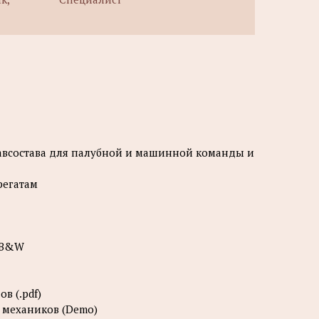
авсостава для палубной и машинной команды и
грегатам
N B&W
в (.pdf)
я механиков (Demo)