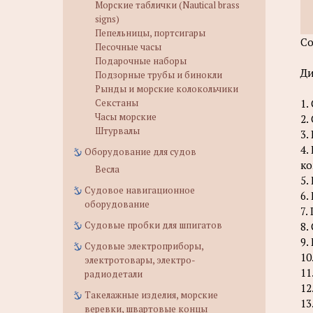
Морские таблички (Nautical brass
signs)
Пепельницы, портсигары
Со
Песочные часы
Подарочные наборы
Ди
Подзорные трубы и бинокли
Рынды и морские колокольчики
Секстаны
1.
Часы морские
2.
Штурвалы
3.
4.
Оборудование для судов
ко
Весла
5.
Судовое навигационное
6.
оборудование
7.
Судовые пробки для шпигатов
8.
9.
Судовые электроприборы,
10
электротовары, электро-
11
радиодетали
12
Такелажные изделия, морские
13
веревки, швартовые концы