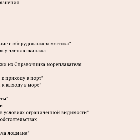
рязнения
ние с оборудованием мостика”
в у членов экипажа
жки из Справочника мореплавателя
 к приходу в порт”
 к выходу в море”
хты”
зи
 в условиях ограниченной видимости”
бстоятельствах
ача лоцмана”