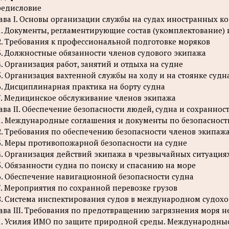
едисловие
ава I. Основы организации службы на судах иностранных 
1. Документы, регламентирующие состав (укомплектование) 
2. Требования к профессиональной подготовке моряков
3. Должностные обязанности членов судового экипажа
4. Организация работ, занятий и отдыха на судне
5. Организация вахтенной службы на ходу и на стоянке судн
6. Дисциплинарная практика на борту судна
7. Медицинское обслуживание членов экипажа
ава II. Обеспечение безопасности людей, судна и сохранност
1. Международные соглашения и документы по безопаснос
2. Требования по обеспечению безопасности членов экипаж
3. Меры противопожарной безопасности на судне
4. Организация действий экипажа в чрезвычайных ситуация
5. Обязанности судна по поиску и спасанию на море
6. Обеспечение навигационной безопасности судна
7. Мероприятия по сохранной перевозке грузов
8. Система инспектирования судов в международном судохо
ава III. Требования по предотвращению загрязнения моря 
1. Усилия ИМО по защите природной среды. Международны