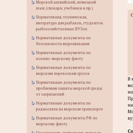
Морской английский, немецкий
язык (словари, учебники и пр.)
Нормативная, техническая,
литература для рыбаков, студентов
рыбохозяйственных ВУЗов
Нормативные документы по
безопасности мореплавания
Нормативные документы по
военно-морскому флоту
Нормативные документы по
морским перевозкам грузов
В 
Нормативные документы по
мо
проблемам защиты морской среды
но
от загрязнений
Пр
Нормативные документы по
на
радиосвязи на морском транспорте
Мо
ку
Нормативные документы РФ по
морскому флоту
С
Океанология, гидрология, морская