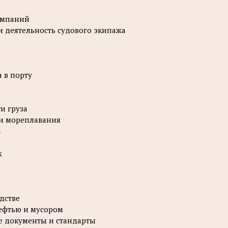
компаний
и деятельность судового экипажа
а в порту
и груза
ти мореплавания
а
х
дстве
нефтью и мусором
е документы и стандарты