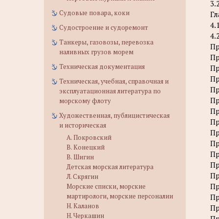
3.
Судовые повара, коки
Гл
4.
Судостроение и судоремонт
4.
Танкеры, газовозы, перевозка
П
наливных грузов морем
Пр
Техническая документация
Пр
Пр
Техническая, учебная, справочная и
Пр
эксплуатационная литература по
Пр
морскому флоту
Пр
Художественная, публицистическая
Пр
и историческая
Пр
А. Покровский
Пр
В. Конецкий
Пр
В. Шигин
Пр
Детская морская литература
Пр
Л. Скрягин
Пр
Морские списки, морские
мартирологи, морские персоналии
Пр
Н. Каланов
Пр
Н. Черкашин
Пр