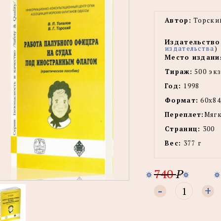
Автор:
Торский
Издательство
издательства
)
Место издани
Тираж:
500 экз
Год:
1998
Формат:
60x84
Переплет:
Мягк
Страниц:
300
Вес:
377 г
740
P
-
+