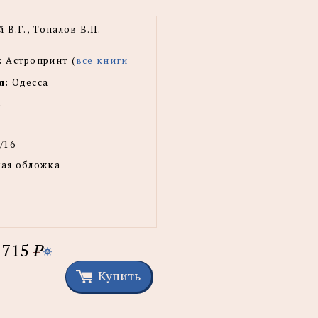
 В.Г., Топалов В.П.
:
Астропринт (
все книги
я:
Одесса
.
/16
ая обложка
715
P
Купить