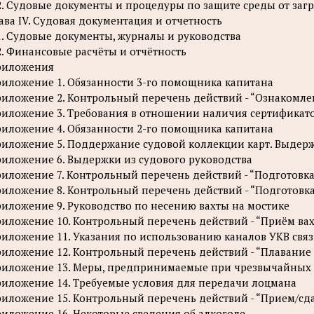
2. Судовые документы и процедуры по защите среды от заг
ава IV. Судовая документация и отчетность
1. Судовые документы, журналы и руководства
2. Финансовые расчёты и отчётность
риложения
иложение 1. Обязанности 3-го помощника капитана
иложение 2. Контрольный перечень действий - “Ознакомле
иложение 3. Требования в отношении наличия сертификато
иложение 4. Обязанности 2-го помощника капитана
иложение 5. Поддержание судовой коллекции карт. Выдер
иложение 6. Выдержки из судового руководства
иложение 7. Контрольный перечень действий - “Подготовка
иложение 8. Контрольный перечень действий - “Подготовка
иложение 9. Руководство по несению вахты на мостике
иложение 10. Контрольный перечень действий - “Приём ва
иложение 11. Указания по использованию каналов УКВ свя
иложение 12. Контрольный перечень действий - “Плавание
иложение 13. Меры, предпринимаемые при чрезвычайных о
иложение 14. Требуемые условия для передачи лоцмана
иложение 15. Контрольный перечень действий - “Прием/сд
иложение 16. Некоторые сведения об алкоголе