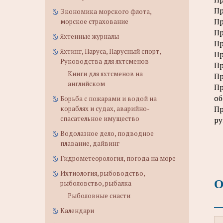
Пр
Экономика морского флота,
Пр
морское страхование
Пр
Яхтенные журналы
Пр
Яхтинг, Паруса, Парусный спорт,
Пр
Руководства для яхтсменов
Пр
Книги для яхтсменов на
Пр
английском
Пр
об
Борьба с пожарами и водой на
кораблях и судах, аварийно-
Пр
спасательное имущество
ру
Водолазное дело, подводное
плавание, дайвинг
Гидрометеорология, погода на море
Ихтиология, рыбоводство,
О
рыболовство, рыбалка
Рыболовные снасти
Календари