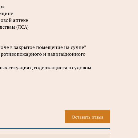
ок
дицине
довой аптеке
дствам (ЛСА)
ходе в закрытое помещение на судне”
 противопожарного и навигационного
ых ситуациях, содержащиеся в судовом
Оставить отзыв