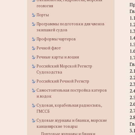
Пр
геология
Гл
Порты
1.
Программы подготовки для членов
1.
экипажей судов
1.
1.
Проформы чартеров
1.
Речной флот
1.
Речные карты и лоции
1.
Гл
Российский Морской Регистр
2.
Судоходства
2.
Российский Речной Регистр
2.
Самостоятельная постройка катеров
2.
и лодок
2.
2.
Судовая, корабельная радиосвязь,
2.
ГМССБ
2.
Судовые журналы и бланки, морские
Гл
канцелярские товары
3.
Портовые журналы и бланки