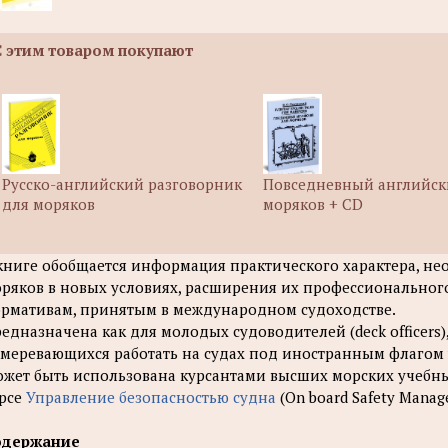
С этим товаром покупают
Русско-английский разговорник
Повседневный английск
для моряков
моряков + CD
книге обобщается информация практического характера, н
ряков в новых условиях, расширения их профессиональног
рмативам, принятым в международном судоходстве.
едназначена как для молодых судоводителей (deck officer
меревающихся работать на судах под иностранным флагом 
жет быть использована курсантами высших морских учебных
рсе
Управление безопасностью судна
(On board Safety Manag
одержание