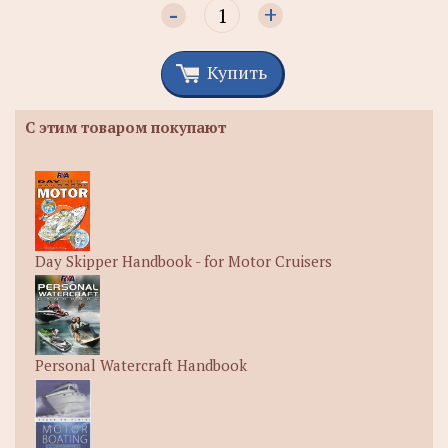
-
+
Купить
С этим товаром покупают
Day Skipper Handbook - for Motor Cruisers
Personal Watercraft Handbook