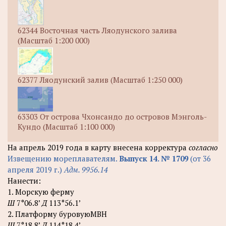
62344 Восточная часть Ляодунского залива
(Масштаб 1:200 000)
62377 Ляодунский залив (Масштаб 1:250 000)
63303 От острова Чхонсандо до островов Мэнголь-
Кундо (Масштаб 1:100 000)
На апрель 2019 года в карту внесена корректура
согласно
Извещению мореплавателям.
Выпуск 14. № 1709
(от 36
апреля 2019 г.)
Адм. 9956.14
Нанести:
1. Морскую ферму
Ш
7°06.8’
Д
113°56.1’
2. Платформу буровуюМВН
Ш
7°18.8’
Д
114°18.4’