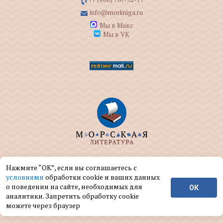
info@morkniga.ru
Мы в Макс
Мы в VK
ООО "МОРКНИГА" занимается изданием и
Нажмите “ОК”, если вы соглашаетесь с
реализацией книг на морскую тематику.
условиями
обработки cookie и ваших данных
о поведении на сайте, необходимых для
ОК
© ООО "МОРКНИГА", 2004 — 2026 г.
аналитики. Запретить обработку cookie
можете через браузер