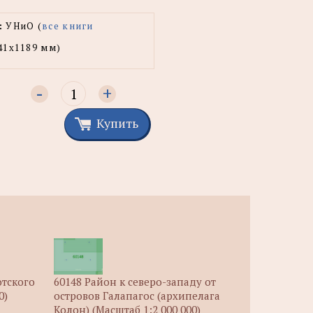
:
УНиО (
все книги
41x1189 мм)
-
+
Купить
60148 Район к северо-западу от
отского
островов Галапагос (архипелага
0)
Колон) (Масштаб 1:2 000 000)