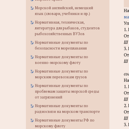
Морской английский, немецкий
Н
язык (словари, учебники и пр.)
ма
Нормативная, техническая,
Уп
литература для рыбаков, студентов
1.
рыбохозяйственных ВУЗов
От
Ш
Нормативные документы по
3.
безопасности мореплавания
От
Нормативные документы по
Ш
военно-морскому флоту
Нормативные документы по
со
морским перевозкам грузов
На
Нормативные документы по
1.
проблемам защиты морской среды
От
от загрязнений
Ш
2.
Нормативные документы по
От
радиосвязи на морском транспорте
Ш
Нормативные документы РФ по
3.
морскому флоту