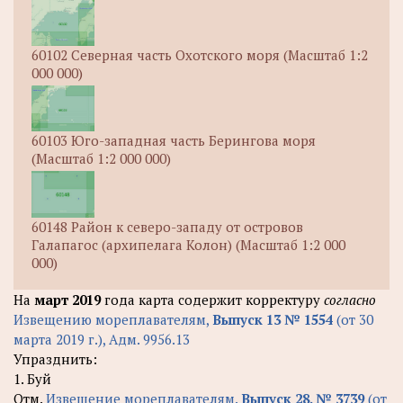
60102 Северная часть Охотского моря (Масштаб 1:2
000 000)
60103 Юго-западная часть Берингова моря
(Масштаб 1:2 000 000)
60148 Район к северо-западу от островов
Галапагос (архипелага Колон) (Масштаб 1:2 000
000)
На
март 2019
года карта содержит корректуру
согласно
Извещению мореплавателям,
Выпуск 13 № 1554
(от 30
марта 2019 г.), Адм. 9956.13
Упразднить:
1. Буй
Отм.
Извещение мореплавателям.
Выпуск 28. № 3739
(от