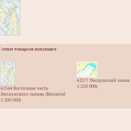
С этим товаром покупают
62377 Ляодунский залив
1:250 000)
62344 Восточная часть
Ляодунского залива (Масштаб
1:200 000)