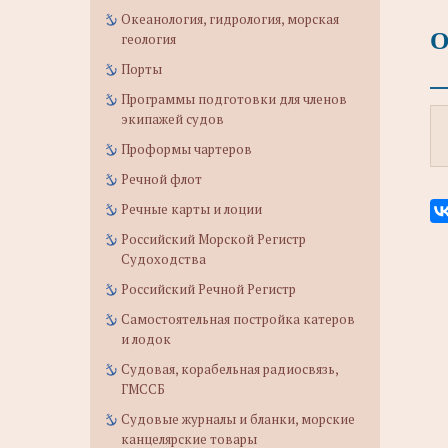
Океанология, гидрология, морская
О
геология
Порты
Программы подготовки для членов
экипажей судов
Проформы чартеров
Речной флот
Речные карты и лоции
Российский Морской Регистр
Судоходства
Российский Речной Регистр
Самостоятельная постройка катеров
и лодок
Судовая, корабельная радиосвязь,
ГМССБ
Судовые журналы и бланки, морские
канцелярские товары