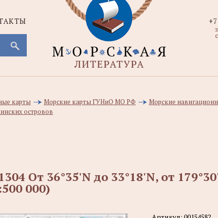
ТАКТЫ
+7
с
ные карты
Морские карты ГУНиО МО РФ
Морские навигационн
линских островов
1304 От 36°35'N до 33°18'N, от 179°3
:500 000)
Артикул:
00154582