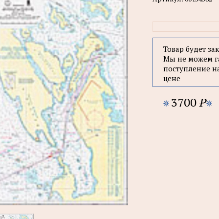
Товар будет за
Мы не можем г
поступление н
цене
3700
P