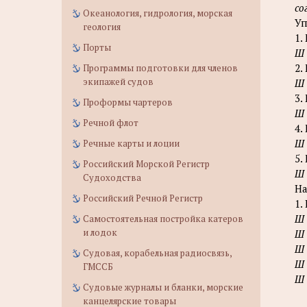
со
Океанология, гидрология, морская
Уп
геология
1.
Порты
Ш
2.
Программы подготовки для членов
экипажей судов
Ш
3.
Проформы чартеров
Ш
Речной флот
4.
Ш
Речные карты и лоции
5.
Российский Морской Регистр
Ш
Судоходства
На
Российский Речной Регистр
1.
Ш
Самостоятельная постройка катеров
и лодок
Ш
Ш
Судовая, корабельная радиосвязь,
Ш
ГМССБ
Ш
Судовые журналы и бланки, морские
канцелярские товары