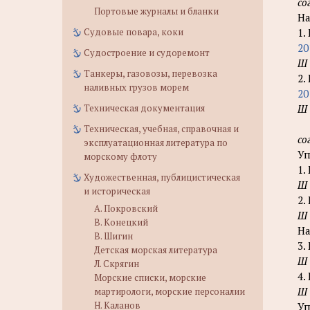
со
Портовые журналы и бланки
На
Судовые повара, коки
1.
20
Судостроение и судоремонт
Ш
Танкеры, газовозы, перевозка
2.
наливных грузов морем
20
Техническая документация
Ш
Техническая, учебная, справочная и
со
эксплуатационная литература по
Уп
морскому флоту
1.
Художественная, публицистическая
Ш
и историческая
2.
А. Покровский
Ш
В. Конецкий
На
В. Шигин
3.
Детская морская литература
Ш
Л. Скрягин
4.
Морские списки, морские
Ш
мартирологи, морские персоналии
Н. Каланов
Уп