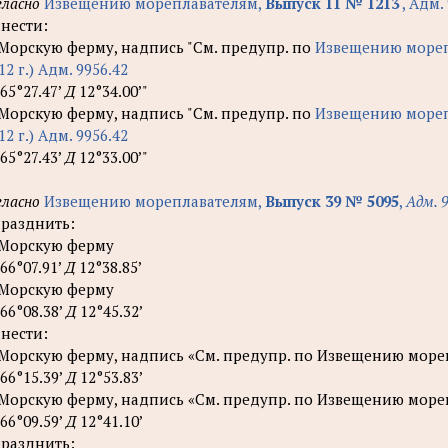
гласно
Извещению мореплавателям,
Выпуск 11 № 1213
, Адм. 
нести:
 Морскую ферму, надпись "См. предупр. по
Извещению мореп
12 г.) Адм. 9956.42
65°27.47’
Д
12°34.00’"
 Морскую ферму, надпись "См. предупр. по
Извещению мореп
12 г.) Адм. 9956.42
65°27.43’
Д
12°33.00’"
гласно
Извещению мореплавателям,
Выпуск 39 № 5095
,
Адм. 
разднить:
 Морскую ферму
66°07.91’
Д
12°38.85’
 Морскую ферму
66°08.38’
Д
12°45.32’
нести:
 Морскую ферму, надпись «См. предупр. по Извещению море
66°15.39’
Д
12°53.83’
 Морскую ферму, надпись «См. предупр. по Извещению море
66°09.59’
Д
12°41.10’
разднить: