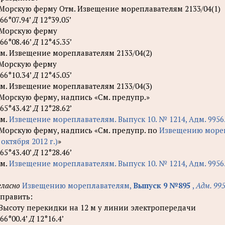
 Морскую ферму Отм. Извещение мореплавателям 2133/04(1)
66°07.94’
Д
12°39.05’
 Морскую ферму
66°08.46’
Д
12°45.35’
м. Извещение мореплавателям 2133/04(2)
 Морскую ферму
66°10.34’
Д
12°45.05’
м. Извещение мореплавателям 2133/04(3)
 Морскую ферму, надпись «См. предупр.»
65°43.42’
Д
12°28.62’
м.
Извещение мореплавателям. Выпуск 10. № 1214, Адм. 9956.10
 Морскую ферму, надпись «См. предупр. по
Извещению морепл
 октября 2012 г.)
»
65°43.40’
Д
12°28.46’
м.
Извещение мореплавателям. Выпуск 10. № 1214, Адм. 9956.10
гласно
Извещению мореплавателям,
Выпуск 9 №895
,
Адм. 995
править:
 Высоту перекидки на 12 м у линии электропередачи
66°00.4’
Д
12°16.4’