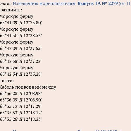
гласно
Извещению мореплавателям.
Выпуск 19. № 2279
(от 11
разднить:
 Морскую ферму
65°41.09’
Д
12°35.80’
 Морскую ферму
65°41.30’
Д
12°38.53’
 Морскую ферму
65°42.09’
Д
12°37.65’
 Морскую ферму
65°42.68’
Д
12°37.22’
 Морскую ферму
65°42.54’
Д
12°35.28’
нести:
 Кабель подводный между
65°36.28’
Д
12°08.98’
65°36.09’
Д
12°08.90’
65°35.72’
Д
12°17.29’
65°35.53’
Д
12°18.12’
65°35.26’
Д
12°18.23’