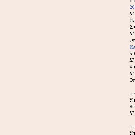
1.
20
Ш
Ис
2.
Ш
От
Из
3.
Ш
4.
Ш
От
со
Уп
Ве
Ш
со
Уп