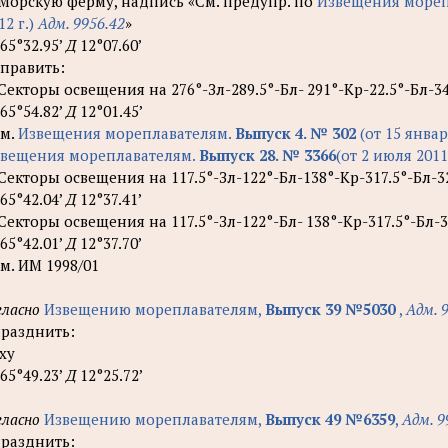
 Морскую ферму, надпись «См. предупр. по
Извещения мореп
12 г.)
Адм. 9956.42
»
65°32.95’
Д
12°07.60’
править:
 Секторы освещения на 276°-Зл-289.5°-Бл- 291°-Кр-22.5°-Бл-34
65°54.82’
Д
12°01.45’
м.
Извещения мореплавателям.
Выпуск 4. № 302
(от 15 январ
вещения мореплавателям.
Выпуск 28. № 3366
(от 2 июля 2011
 Секторы освещения на 117.5°-Зл-122°-Бл-138°-Кр-317.5°-Бл-3
65°42.04’
Д
12°37.41’
 Секторы освещения на 117.5°-Зл-122°-Бл- 138°-Кр-317.5°-Бл-3
65°42.01’
Д
12°37.70’
м. ИМ 1998/01
гласно
Извещению мореплавателям,
Выпуск 39 №5030
,
Адм. 
разднить:
ху
65°49.23’
Д
12°25.72’
гласно
Извещению мореплавателям,
Выпуск 49 №6359
,
Адм. 9
разднить: