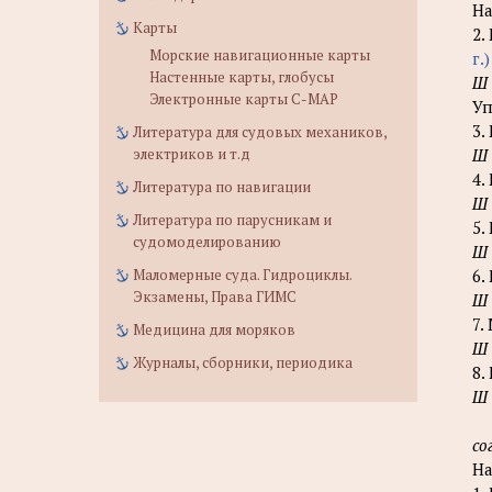
На
Карты
2.
Морские навигационные карты
г.
Настенные карты, глобусы
Ш
Электронные карты C-MAP
Уп
3.
Литература для судовых механиков,
электриков и т.д
Ш
4.
Литература по навигации
Ш
Литература по парусникам и
5.
судомоделированию
Ш
Маломерные суда. Гидроциклы.
6.
Экзамены, Права ГИМС
Ш
7.
Медицина для моряков
Ш
Журналы, сборники, периодика
8.
Ш
со
На