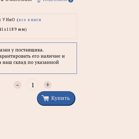
:
УНиО (
все книги
41x1189 мм)
казан у поставщика.
арантировать его наличие и
а наш склад по указанной
-
+
Купить