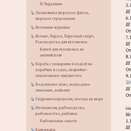
Н. Черкашин
5.
Ш
Экономика морского флота,
6.
морское страхование
Ш
Яхтенные журналы
От
Яхтинг, Паруса, Парусный спорт,
7.
Руководства для яхтсменов
Ш
Книги для яхтсменов на
От
английском
8.
Ш
Борьба с пожарами и водой на
От
кораблях и судах, аварийно-
спасательное имущество
9.
20
Водолазное дело, подводное
Ш
плавание, дайвинг
От
Гидрометеорология, погода на море
Ихтиология, рыбоводство,
со
рыболовство, рыбалка
Ис
1.
Рыболовные снасти
Ш
Календари