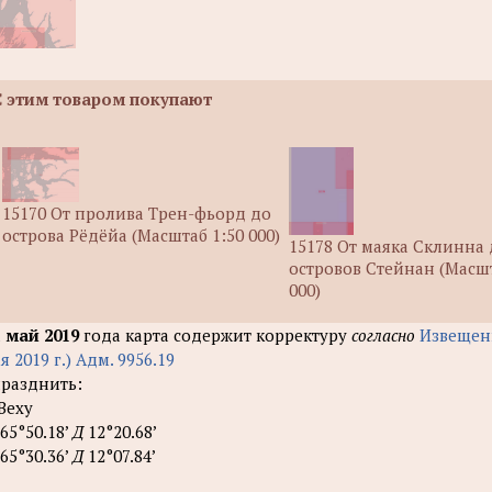
С этим товаром покупают
15170 От пролива Трен-фьорд до
острова Рёдёйа (Масштаб 1:50 000)
15178 От маяка Склинна
островов Стейнан (Масшт
000)
а
май 2019
года карта содержит корректуру
согласно
Извещен
я 2019 г.) Адм. 9956.19
разднить:
 Веху
65°50.18’
Д
12°20.68’
65°30.36’
Д
12°07.84’