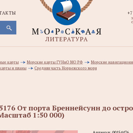
ТАКТЫ
+7
с
ные карты
Морские карты ГУНиО МО РФ
Морские навигационн
карты и планы
Средняя часть Норвежского моря
5176 От порта Бреннейсунн до остр
Масштаб 1:50 000)
Артикул:
00154476