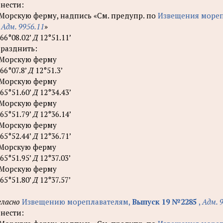
нести:
 Морскую ферму, надпись «См. предупр. по
Извещения мореп
)
Адм. 9956.11
»
66°08.02’
Д
12°51.11’
разднить:
 Морскую ферму
66°07.8’
Д
12°51.3’
 Морскую ферму
65°51.60’
Д
12°34.43’
 Морскую ферму
65°51.79’
Д
12°36.14’
 Морскую ферму
65°52.44’
Д
12°36.71’
 Морскую ферму
65°51.95’
Д
12°37.03’
 Морскую ферму
65°51.80’
Д
12°37.57’
гласно
Извещению мореплавателям,
Выпуск 19 №2285
,
Адм. 
нести: