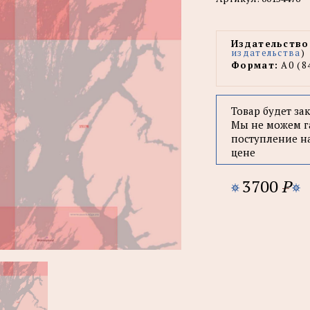
Издательство
издательства
)
Формат:
А0 (8
Товар будет за
Мы не можем г
поступление н
цене
3700
P