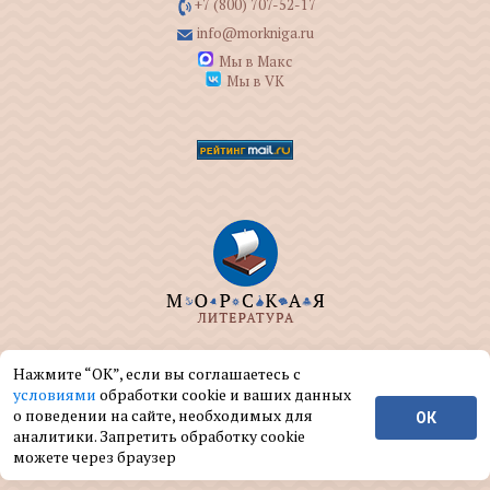
+7 (800) 707-52-17
info@morkniga.ru
Мы в Макс
Мы в VK
ООО "МОРКНИГА" занимается изданием и
Нажмите “ОК”, если вы соглашаетесь с
реализацией книг на морскую тематику.
условиями
обработки cookie и ваших данных
о поведении на сайте, необходимых для
ОК
© ООО "МОРКНИГА", 2004 — 2026 г.
аналитики. Запретить обработку cookie
можете через браузер