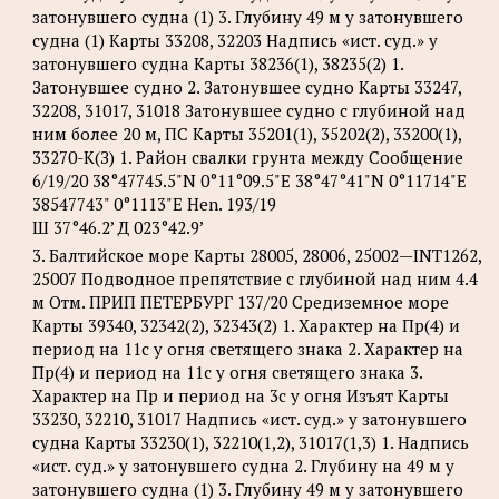
затонувшего судна (1) 3. Глубину 49 м у затонувшего
судна (1) Карты 33208, 32203 Надпись «ист. суд.» у
затонувшего судна Карты 38236(1), 38235(2) 1.
Затонувшее судно 2. Затонувшее судно Карты 33247,
32208, 31017, 31018 Затонувшее судно с глубиной над
ним более 20 м, ПС Карты 35201(1), 35202(2), 33200(1),
33270-К(З) 1. Район свалки грунта между Сообщение
6/19/20 38°47745.5"N 0°11°09.5"E 38°47°41"N 0°11714"Е
38547743" 0°1113"E Hen. 193/19
Ш 37°46.2’ Д 023°42.9’
3. Балтийское море Карты 28005, 28006, 25002—INT1262,
25007 Подводное препятствие с глубиной над ним 4.4
м Отм. ПРИП ПЕТЕРБУРГ 137/20 Средиземное море
Карты 39340, 32342(2), 32343(2) 1. Характер на Пр(4) и
период на 11с у огня светящего знака 2. Характер на
Пр(4) и период на 11с у огня светящего знака 3.
Характер на Пр и период на 3с у огня Изъят Карты
33230, 32210, 31017 Надпись «ист. суд.» у затонувшего
судна Карты 33230(1), 32210(1,2), 31017(1,3) 1. Надпись
«ист. суд.» у затонувшего судна 2. Глубину на 49 м у
затонувшего судна (1) 3. Глубину 49 м у затонувшего