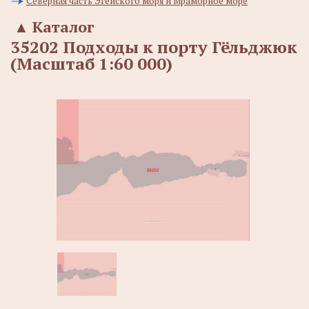
Северная часть Эгейского моря и Мраморное море
▲
Каталог
35202 Подходы к порту Гёльджюк
(Масштаб 1:60 000)