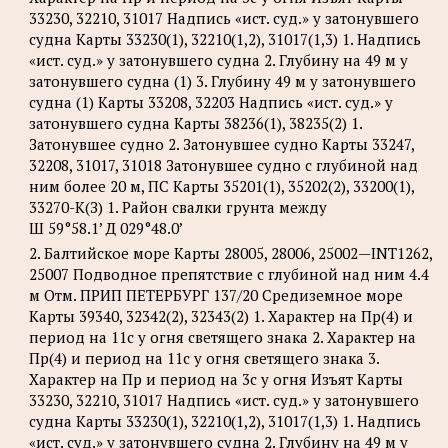
33230, 32210, 31017 Надпись «ист. суд.» у затонувшего
судна Карты 33230(1), 32210(1,2), 31017(1,3) 1. Надпись
«ист. суд.» у затонувшего судна 2. Глубину на 49 м у
затонувшего судна (1) 3. Глубину 49 м у затонувшего
судна (1) Карты 33208, 32203 Надпись «ист. суд.» у
затонувшего судна Карты 38236(1), 38235(2) 1.
Затонувшее судно 2. Затонувшее судно Карты 33247,
32208, 31017, 31018 Затонувшее судно с глубиной над
ним более 20 м, ПС Карты 35201(1), 35202(2), 33200(1),
33270-К(З) 1. Район свалки грунта между
Ш 59°58.1’ Д 029°48.0’
2. Балтийское море Карты 28005, 28006, 25002—INT1262,
25007 Подводное препятствие с глубиной над ним 4.4
м Отм. ПРИП ПЕТЕРБУРГ 137/20 Средиземное море
Карты 39340, 32342(2), 32343(2) 1. Характер на Пр(4) и
период на 11с у огня светящего знака 2. Характер на
Пр(4) и период на 11с у огня светящего знака 3.
Характер на Пр и период на 3с у огня Изъят Карты
33230, 32210, 31017 Надпись «ист. суд.» у затонувшего
судна Карты 33230(1), 32210(1,2), 31017(1,3) 1. Надпись
«ист. суд.» у затонувшего судна 2. Глубину на 49 м у