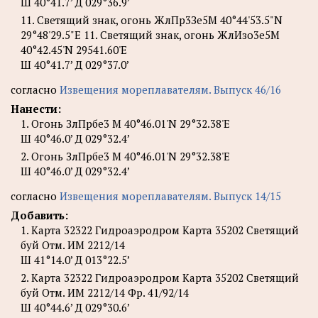
Ш 40°41.7’ Д 029°36.9’
11. Светящий знак, огонь ЖлПр3Зе5М 40°44'53.5"N
29°48'29.5"E 11. Светящий знак, огонь ЖлИзо3е5М
40°42.45'N 29541.60'Е
Ш 40°41.7’ Д 029°37.0’
согласно
Извещения мореплавателям. Выпуск 46/16
Нанести:
1. Огонь ЗлПрбе3 М 40°46.01'N 29°32.38'E
Ш 40°46.0’ Д 029°32.4’
2. Огонь ЗлПрбе3 М 40°46.01'N 29°32.38'E
Ш 40°46.0’ Д 029°32.4’
согласно
Извещения мореплавателям. Выпуск 14/15
Добавить:
1. Карта 32322 Гидроаэродром Карта 35202 Светящий
буй Отм. ИМ 2212/14
Ш 41°14.0’ Д 013°22.5’
2. Карта 32322 Гидроаэродром Карта 35202 Светящий
буй Отм. ИМ 2212/14 Фр. 41/92/14
Ш 40°44.6’ Д 029°30.6’