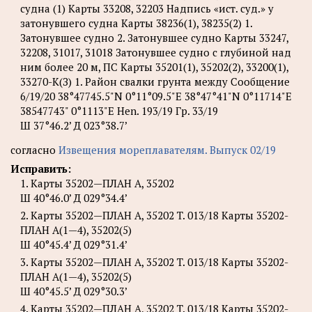
судна (1) Карты 33208, 32203 Надпись «ист. суд.» у
затонувшего судна Карты 38236(1), 38235(2) 1.
Затонувшее судно 2. Затонувшее судно Карты 33247,
32208, 31017, 31018 Затонувшее судно с глубиной над
ним более 20 м, ПС Карты 35201(1), 35202(2), 33200(1),
33270-К(З) 1. Район свалки грунта между Сообщение
6/19/20 38°47745.5"N 0°11°09.5"E 38°47°41"N 0°11714"Е
38547743" 0°1113"E Hen. 193/19 Гр. 33/19
Ш 37°46.2’ Д 023°38.7’
согласно
Извещения мореплавателям. Выпуск 02/19
Исправить:
1. Карты 35202—ПЛАН A, 35202
Ш 40°46.0’ Д 029°34.4’
2. Карты 35202—ПЛАН A, 35202 T. 013/18 Карты 35202-
ПЛАН A(1—4), 35202(5)
Ш 40°45.4’ Д 029°31.4’
3. Карты 35202—ПЛАН A, 35202 T. 013/18 Карты 35202-
ПЛАН A(1—4), 35202(5)
Ш 40°45.5’ Д 029°30.3’
4. Карты 35202—ПЛАН A, 35202 T. 013/18 Карты 35202-