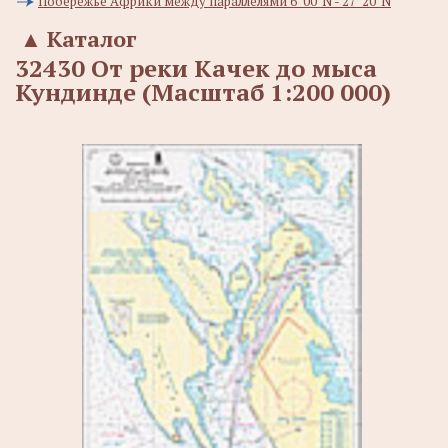
Побережье Африки между параллелями 6°00' N - 27°20' N
▲
Каталог
32430 От реки Качек до мыса
Кундинде (Масштаб 1:200 000)