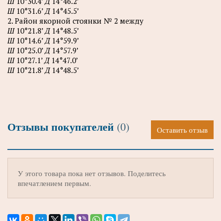
Ш
10°30.4’
Д
14°46.2’
Ш
10°31.6’
Д
14°45.5’
2. Район якорной стоянки № 2 между
Ш
10°21.8’
Д
14°48.5’
Ш
10°14.6’
Д
14°59.9’
Ш
10°25.0’
Д
14°57.9’
Ш
10°27.1’
Д
14°47.0’
Ш
10°21.8’
Д
14°48.5’
Отзывы покупателей
(0)
Оставить отзыв
У этого товара пока нет отзывов. Поделитесь
впечатлением первым.