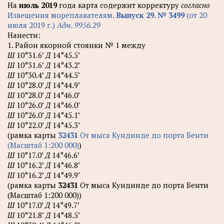
На
июль 2019
года карта содержит корректуру
согласно
Извещения мореплавателям.
Выпуск 29. № 3499
(от 20
июля 2019 г.)
Адм. 9956.29
Нанести:
1. Район якорной стоянки № 1 между
Ш
10°31.6’
Д
14°45.5’
Ш
10°31.6’
Д
14°43.2’
Ш
10°30.4’
Д
14°44.5’
Ш
10°28.0’
Д
14°44.9’
Ш
10°28.0’
Д
14°46.0’
Ш
10°26.0’
Д
14°46.0’
Ш
10°26.0’
Д
14°45.1’
Ш
10°22.0’
Д
14°45.3’
(рамка карты
32431
От мыса Кундинде до порта Бенти
(Масштаб 1:200 000)
)
Ш
10°17.0’
Д
14°46.6’
Ш
10°16.2’
Д
14°46.8’
Ш
10°16.2’
Д
14°49.9’
(рамка карты
32431
От мыса Кундинде до порта Бенти
(Масштаб 1:200 000))
Ш
10°17.0’
Д
14°49.7’
Ш
10°21.8’
Д
14°48.5’