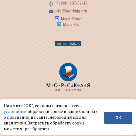
+7 (800) 707-52-17
info@morkniga.ru
Мы в Макс
Мы в VK
ООО "МОРКНИГА" занимается изданием и
Нажмите “ОК”, если вы соглашаетесь с
реализацией книг на морскую тематику.
условиями
обработки cookie и ваших данных
о поведении на сайте, необходимых для
ОК
© ООО "МОРКНИГА", 2004 — 2026 г.
аналитики. Запретить обработку cookie
можете через браузер