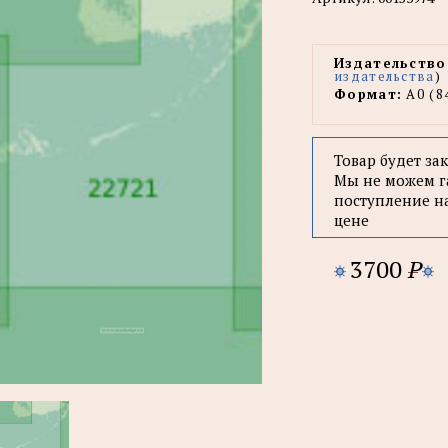
Издательство
издательства
)
Формат:
А0 (8
Товар будет за
Мы не можем г
поступление н
цене
3700
P