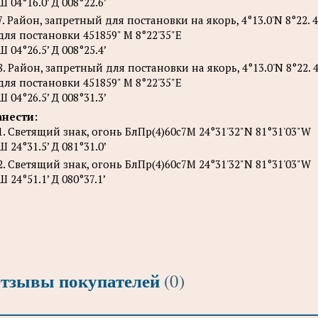
Ш 04°16.0’ Д 008°22.6’
7. Район, запретный для постановки на якорь, 4°13.0'N 8°22. 
для постановки 451859" М 8°22'35"Е
Ш 04°26.5’ Д 008°25.4’
8. Район, запретный для постановки на якорь, 4°13.0'N 8°22. 
для постановки 451859" М 8°22'35"Е
Ш 04°26.5’ Д 008°31.3’
нести:
1. Светящий знак, огонь БлПр(4)60с7М 24°31'32"N 81°31'03"W
Ш 24°31.5’ Д 081°31.0’
2. Светящий знак, огонь БлПр(4)60с7М 24°31'32"N 81°31'03"W
Ш 24°51.1’ Д 080°37.1’
тзывы покупателей
(0)