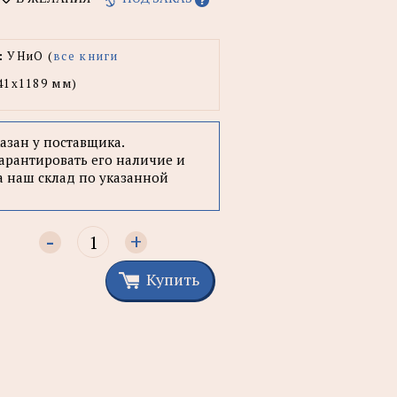
:
УНиО (
все книги
41x1189 мм)
казан у поставщика.
арантировать его наличие и
а наш склад по указанной
-
+
Купить