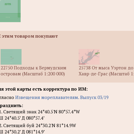
С этим товаром покупают
25738 От мыса Уэртон до
22750 Подходы к Бермудским
Хавр-де-Грас (Масштаб 1:
островам (Масштаб 1:200 000)
я этой карты есть корректура по ИМ:
гласно
Извещения мореплавателям. Выпуск 03/19
разднить:
1. Светящий знак 24°40.5'N 80°57.4°W
Ш 24°40.5’ Д 080°57.4’
2. Светящий буй 24°30.2'N 81°14.9W
Ш 24°30.2’ Д 081°14.9’