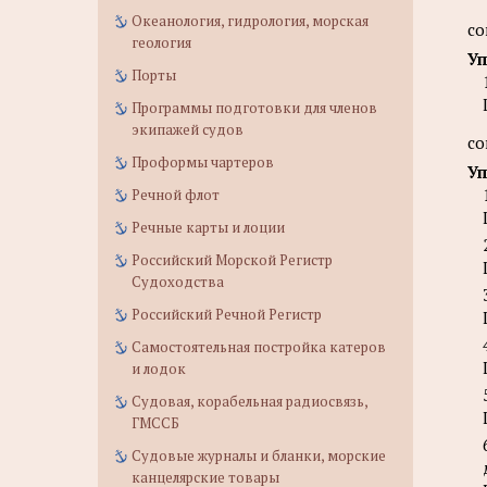
Океанология, гидрология, морская
со
геология
Уп
Порты
Программы подготовки для членов
экипажей судов
со
Проформы чартеров
Уп
Речной флот
Речные карты и лоции
Российский Морской Регистр
Судоходства
Российский Речной Регистр
Самостоятельная постройка катеров
и лодок
Судовая, корабельная радиосвязь,
ГМССБ
Судовые журналы и бланки, морские
канцелярские товары