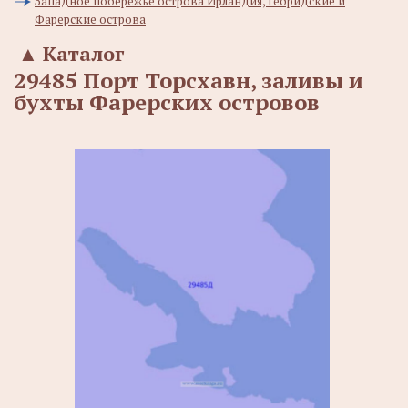
Западное побережье острова Ирландия, Гебридские и
Фарерские острова
▲
Каталог
29485 Порт Торсхавн, заливы и
бухты Фарерских островов