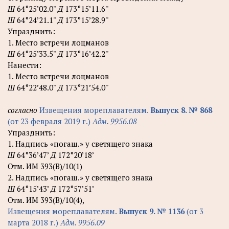
Ш
64°25’02.0''
Д
173°15’11.6''
Ш
64°24’21.1''
Д
173°15’28.9''
Упразднить:
1. Место встречи лоцманов
Ш
64°25’33.5''
Д
173°16’42.2''
Нанести:
1. Место встречи лоцманов
Ш
64°22’48.0''
Д
173°21’54.0''
согласно
Извещения мореплавателям.
Выпуск 8. № 868
(от 23 февраля 2019 г.)
Адм. 9956.08
Упразднить:
1. Надпись «погаш.» у светящего знака
Ш
64°36’47’
Д
172°20’18’
Отм. ИМ 393(В)/10(1)
2. Надпись «погаш.» у светящего знака
Ш
64°15’43’
Д
172°57’51’
Отм. ИМ 393(В)/10(4),
Извещения мореплавателям.
Выпуск 9. № 1136
(от 3
марта 2018 г.)
Адм. 9956.09