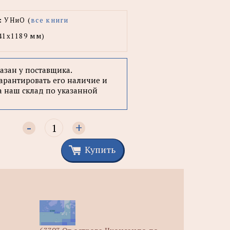
:
УНиО (
все книги
41x1189 мм)
казан у поставщика.
арантировать его наличие и
а наш склад по указанной
-
+
Купить