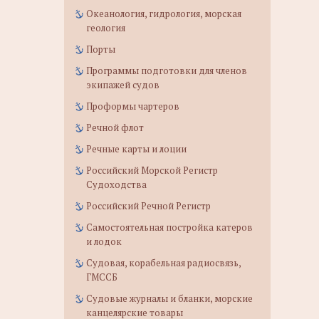
Океанология, гидрология, морская
геология
Порты
Программы подготовки для членов
экипажей судов
Проформы чартеров
Речной флот
Речные карты и лоции
Российский Морской Регистр
Судоходства
Российский Речной Регистр
Самостоятельная постройка катеров
и лодок
Судовая, корабельная радиосвязь,
ГМССБ
Судовые журналы и бланки, морские
канцелярские товары