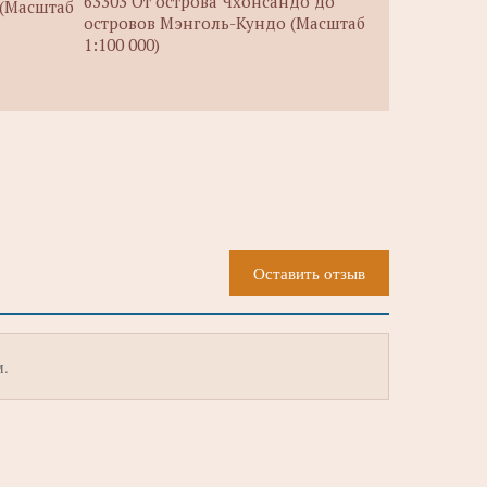
63303 От острова Чхонсандо до
 (Масштаб
островов Мэнголь-Кундо (Масштаб
1:100 000)
Оставить отзыв
м.