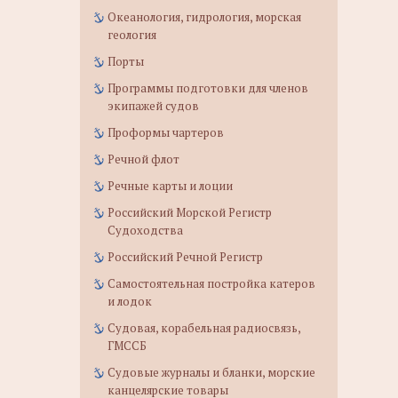
Океанология, гидрология, морская
геология
Порты
Программы подготовки для членов
экипажей судов
Проформы чартеров
Речной флот
Речные карты и лоции
Российский Морской Регистр
Судоходства
Российский Речной Регистр
Самостоятельная постройка катеров
и лодок
Судовая, корабельная радиосвязь,
ГМССБ
Судовые журналы и бланки, морские
канцелярские товары