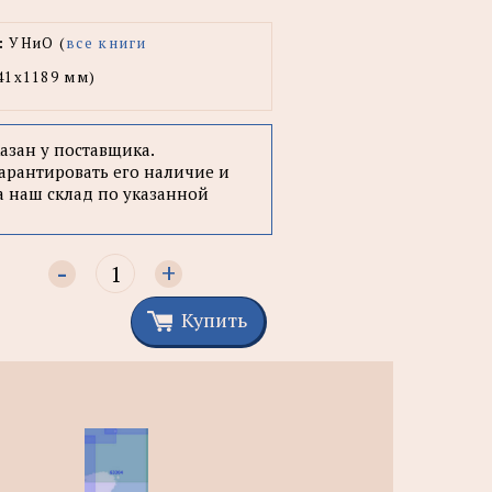
:
УНиО (
все книги
41x1189 мм)
казан у поставщика.
арантировать его наличие и
а наш склад по указанной
-
+
Купить