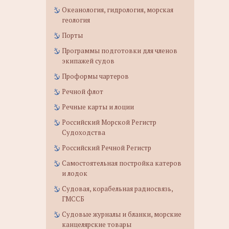
Океанология, гидрология, морская
геология
Порты
Программы подготовки для членов
экипажей судов
Проформы чартеров
Речной флот
Речные карты и лоции
Российский Морской Регистр
Судоходства
Российский Речной Регистр
Самостоятельная постройка катеров
и лодок
Судовая, корабельная радиосвязь,
ГМССБ
Судовые журналы и бланки, морские
канцелярские товары