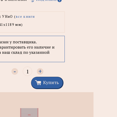
:
УНиО (
все книги
41x1189 мм)
казан у поставщика.
арантировать его наличие и
а наш склад по указанной
-
+
Купить