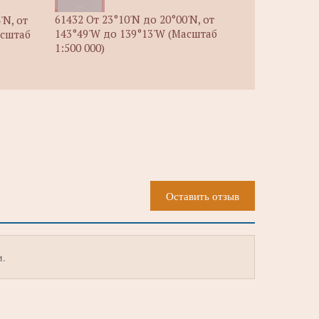
61432 От 23°10'N до 20°00'N, от
'N, от
143°49'W до 139°13'W (Масштаб
асштаб
1:500 000)
Оставить отзыв
м.