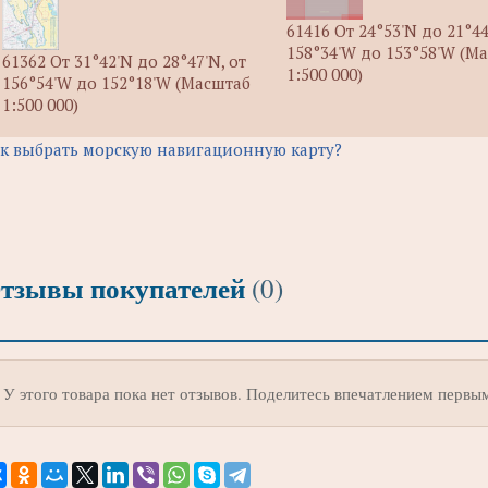
61416 От 24°53'N до 21°44
158°34'W до 153°58'W (М
61362 От 31°42'N до 28°47'N, от
1:500 000)
156°54'W до 152°18'W (Масштаб
1:500 000)
к выбрать морскую навигационную карту?
тзывы покупателей
(0)
У этого товара пока нет отзывов. Поделитесь впечатлением первы