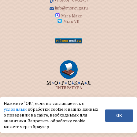
info@morkniga.ru
Мы в Макс
Мы в VK
ООО "МОРКНИГА" занимается изданием и
Нажмите “ОК”, если вы соглашаетесь с
реализацией книг на морскую тематику.
условиями
обработки cookie и ваших данных
о поведении на сайте, необходимых для
ОК
© ООО "МОРКНИГА", 2004 — 2026 г.
аналитики. Запретить обработку cookie
можете через браузер