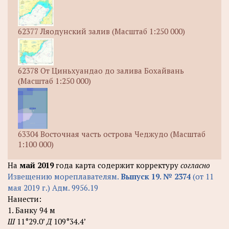
62377 Ляодунский залив (Масштаб 1:250 000)
62378 От Циньхуандао до залива Бохайвань
(Масштаб 1:250 000)
63304 Восточная часть острова Чеджудо (Масштаб
1:100 000)
На
май 2019
года карта содержит корректуру
согласно
Извещению мореплавателям.
Выпуск 19. № 2374
(от 11
мая 2019 г.) Адм. 9956.19
Нанести:
1. Банку 94 м
Ш
11°29.0’
Д
109°34.4’