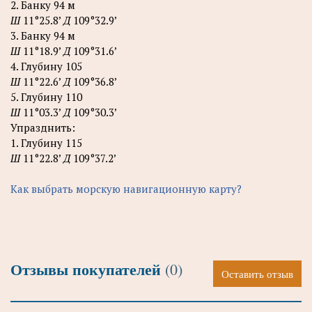
2. Банку 94 м
Ш
11°25.8’
Д
109°32.9’
3. Банку 94 м
Ш
11°18.9’
Д
109°31.6’
4. Глубину 105
Ш
11°22.6’
Д
109°36.8’
5. Глубину 110
Ш
11°03.3’
Д
109°30.3’
Упразднить:
1. Глубину 115
Ш
11°22.8’
Д
109°37.2’
Как выбрать морскую навигационную карту?
Отзывы покупателей
(0)
Оставить отзыв