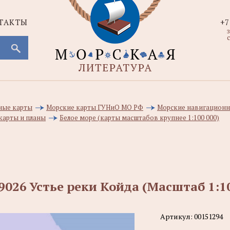
ТАКТЫ
+7
с
ные карты
Морские карты ГУНиО МО РФ
Морские навигационн
карты и планы
Белое море (карты масштабов крупнее 1:100 000)
9026 Устье реки Койда (Масштаб 1:10
Артикул:
00151294