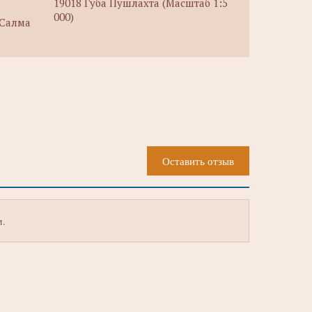
19018 Губа Пушлахта (Масштаб 1:5
000)
 Салма
Оставить отзыв
м.