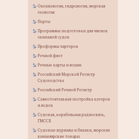
Океанология, гидрология, морская
геология
Порты
Программы подготовки для членов
экипажей судов
Проформы чартеров
Речной флот
Речные карты и лоции
Российский Морской Регистр
Судоходства
Российский Речной Регистр
Самостоятельная постройка катеров
и лодок
Судовая, корабельная радиосвязь,
ГМССБ
Судовые журналы и бланки, морские
канцелярские товары