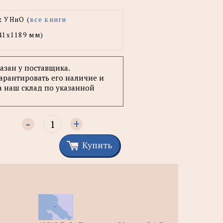
:
УНиО (
все книги
41x1189 мм)
казан у поставщика.
арантировать его наличие и
а наш склад по указанной
-
+
Купить