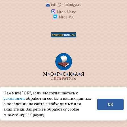
info@morkniga.ru
Мы в Макс
Мы в VK
ООО "МОРКНИГА" занимается изданием и
Нажмите “ОК”, если вы соглашаетесь с
реализацией книг на морскую тематику.
условиями
обработки cookie и ваших данных
о поведении на сайте, необходимых для
ОК
© ООО "МОРКНИГА", 2004 — 2026 г.
аналитики. Запретить обработку cookie
можете через браузер