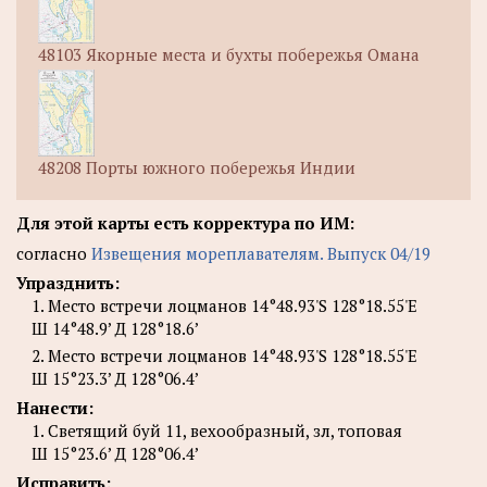
48103 Якорные места и бухты побережья Омана
48208 Порты южного побережья Индии
Для этой карты есть корректура по ИМ:
согласно
Извещения мореплавателям. Выпуск 04/19
Упразднить:
1. Место встречи лоцманов 14°48.93'S 128°18.55'E
Ш 14°48.9’ Д 128°18.6’
2. Место встречи лоцманов 14°48.93'S 128°18.55'E
Ш 15°23.3’ Д 128°06.4’
Нанести:
1. Светящий буй 11, вехообразный, зл, топовая
Ш 15°23.6’ Д 128°06.4’
Исправить: