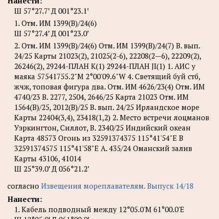
Нанести:
Ш 57°27.7’ Д 001°23.1’
1. Отм. ИМ 1399(B)/24(6)
Ш 57°27.4’ Д 001°23.0’
2. Отм. ИМ 1399(B)/24(6) Отм. ИМ 1399(B)/24(7) В. вып.
24/25 Карты 21023(2), 21025(2-6), 22208(2—6), 22209(2),
26246(2), 29244-ПЛАН К(1) 29244-ПЛАН JI(1) 1. АИС у
маяка 57541755.2"М 2°00'09.6"W 4. Светящий буй стб,
жчж, топовая фигура два. Отм. ИМ 4626/23(4) Отм. ИМ
4740/23 В. 2277, 2504, 2646/25 Карта 21023 Отм. ИМ
1564(B)/25, 2012(B)/25 В. вып. 24/25 Ирландское море
Карты 22404(3,4), 23418(1,2) 2. Место встречи лоцманов
Уэркингтон, Силлот, B. 2340/25 Индийский океан
Карта 48573 Огонь из 32591374375 115°41'54"E B
32591374575 115°41'58"E A. 435/24 Оманский залив
Карты 43106, 41014
Ш 25°39.0’ Д 056°21.2’
согласно
Извещения мореплавателям. Выпуск 14/18
Нанести:
1. Кабель подводный между 12°05.0'М 61°00.0'E