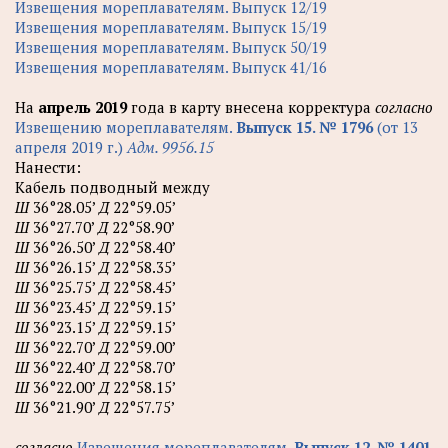
Извещения мореплавателям. Выпуск 12/19
Извещения мореплавателям. Выпуск 15/19
Извещения мореплавателям. Выпуск 50/19
Извещения мореплавателям. Выпуск 41/16
На
апрель 2019
года в карту внесена корректура
согласно
Извещению мореплавателям.
Выпуск 15. № 1796
(от 13
апреля 2019 г.)
Адм. 9956.15
Нанести:
Кабель подводный между
Ш
36°28.05’
Д
22°59.05’
Ш
36°27.70’
Д
22°58.90’
Ш
36°26.50’
Д
22°58.40’
Ш
36°26.15’
Д
22°58.35’
Ш
36°25.75’
Д
22°58.45’
Ш
36°23.45’
Д
22°59.15’
Ш
36°23.15’
Д
22°59.15’
Ш
36°22.70’
Д
22°59.00’
Ш
36°22.40’
Д
22°58.70’
Ш
36°22.00’
Д
22°58.15’
Ш
36°21.90’
Д
22°57.75’
согласно
Извещения мореплавателям.
Выпуск 12. № 1401