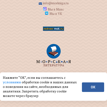
info@morkniga.ru
Мы в Макс
Мы в VK
ООО "МОРКНИГА" занимается изданием и
Нажмите “ОК”, если вы соглашаетесь с
реализацией книг на морскую тематику.
условиями
обработки cookie и ваших данных
о поведении на сайте, необходимых для
ОК
© ООО "МОРКНИГА", 2004 — 2026 г.
аналитики. Запретить обработку cookie
можете через браузер