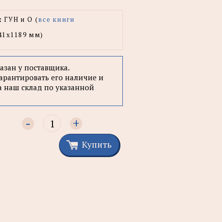
:
ГУН и О (
все книги
41x1189 мм)
казан у поставщика.
арантировать его наличие и
а наш склад по указанной
-
+
Купить