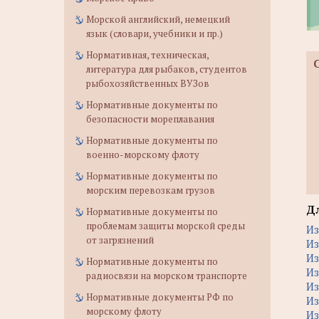
Морской английский, немецкий
язык (словари, учебники и пр.)
Нормативная, техническая,
литература для рыбаков, студентов
рыбохозяйственных ВУЗов
Нормативные документы по
безопасности мореплавания
Нормативные документы по
военно-морскому флоту
Нормативные документы по
морским перевозкам грузов
Дл
Нормативные документы по
проблемам защиты морской среды
Из
от загрязнений
Из
Из
Нормативные документы по
Из
радиосвязи на морском транспорте
Из
Нормативные документы РФ по
Из
морскому флоту
Из