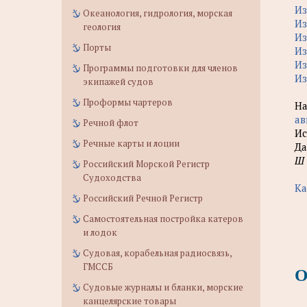
Из
Океанология, гидрология, морская
Из
геология
Из
Порты
Из
Из
Программы подготовки для членов
Из
экипажей судов
Проформы чартеров
Н
ав
Речной флот
Ис
Речные карты и лоции
Да
Ш
Российский Морской Регистр
Судоходства
Ка
Российский Речной Регистр
Самостоятельная постройка катеров
и лодок
Судовая, корабельная радиосвязь,
ГМССБ
О
Судовые журналы и бланки, морские
канцелярские товары