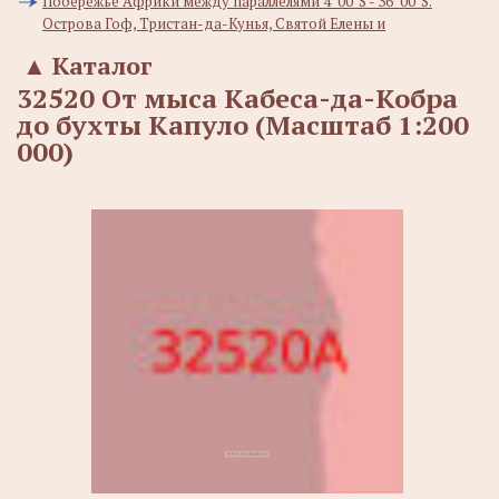
Побережье Африки между параллелями 4°00' S - 36°00' S.
Острова Гоф, Тристан-да-Кунья, Святой Елены и
▲
Каталог
32520 От мыса Кабеса-да-Кобра
до бухты Капуло (Масштаб 1:200
000)