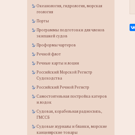
Океанология, гидрология, морская
геология
Порты
Программы подготовки для членов
экипажей судов
Проформы чартеров
Речной флот
Речные карты и лоции
Российский Морской Регистр
Судоходства
Российский Речной Регистр
Самостоятельная постройка катеров
и лодок
Судовая, корабельная радиосвязь,
ГМССБ
Судовые журналы и бланки, морские
канцелярские товары