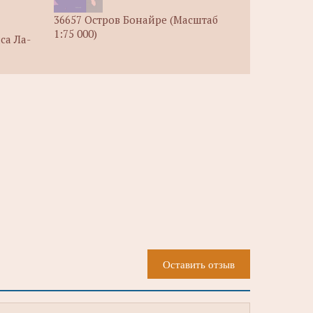
36657 Остров Бонайре (Масштаб
1:75 000)
са Ла-
Оставить отзыв