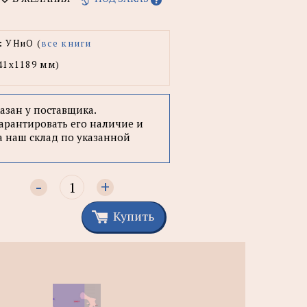
:
УНиО (
все книги
41x1189 мм)
казан у поставщика.
арантировать его наличие и
а наш склад по указанной
-
+
Купить