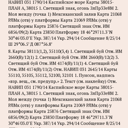
НАВИП 031 1790/14 Каспийское море Карты 38015-
ПЛАН А, 38015 1. Светящий знак, огонь ЗлПр3Зе8М 2.
Мол между (точка 1) Мексиканский залив Карта 21068
РЛМк (отв) у платформы Карта 21069 РЛМк (отв) у
платформы Карта 25876 Светящий знак Отм. ИМ
6856/09(2) Карта 23830 Платформу 18 46°29711.3"N
30°46'03.0"Е Укр. 387/14 Укр. 294/14 Сообщение 8/25/14
Ш 29°06.5’ Д 087°56.8’
8. Карты 38111(1,2), 35110(3,4) 1. Светящий буй Отм. ИМ
2660(В)/12(1) 2. Светящий буй Отм. ИМ 2660(В)/12(2) 3.
Светящий буй Отм. ИМ 4174(B)/11(1) 4. Светящий буй
Отм. ИМ 4174(B)/11(2) Отм. НАВИП 031 2645/14 Карты
35110, 35105, 35112, 32100, 32101 1. Пунсон, надпись
«взр. вещ., см. предупр.» 2. Текст (см. наклейку) Отм.
НАВИП 031 1790/14 Каспийское море Карты 38015-
ПЛАН А, 38015 1. Светящий знак, огонь ЗлПр3Зе8М 2.
Мол между (точка 1) Мексиканский залив Карта 21068
РЛМк (отв) у платформы Карта 21069 РЛМк (отв) у
платформы Карта 25876 Светящий знак Отм. ИМ
6856/09(2) Карта 23830 Платформу 18 46°29711.3"N
30°46'03.0"Е Укр. 387/14 Укр. 294/14 Сообщение 8/25/14