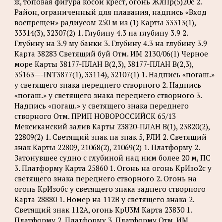
ж, топовая фигура косой крест, огонь ЖлПр(5)20с 2.
Район, ограниченный для плавания, надпись «Вход
воспрещен» радиусом 250 м из (1) Карты 33313(1),
33314(3), 32307(2) 1. Глубину 4.3 на глубину 3.9 2.
Глубину на 3.9 му банки 3. Глубину 4.3 на глубину 3.9
Карта 38283 Светящий буй Отм. ИМ 2130/06(1) Черное
море Карты 38177-ПЛАН B(2,3), 38177-ПЛАН B(2,3),
35163—-INT3877(1), 33114), 32107(1) 1. Надпись «погаш.»
у светящего знака переднего створного 2. Надпись
«погаш.» у светящего знака переднего створного 3.
Надпись «погаш.» у светящего знака переднего
створного Отм. ПРИП НОВОРОССИЙСК 65/13
Мексиканский залив Карты 23820-ПЛАН B(1), 23820(2),
22809(2) 1. Светящий знак на знак 5, РЛИ 2. Светящий
знак Карты 22809, 21068(2), 21069(2) 1. Платформу 2.
Затонувшее судно с глубиной над ним более 20 м, ПС
3. Платформу Карта 25860 1. Огонь на огонь КрИзо2с у
светящего знака переднего створного 2. Огонь на
огонь КрИзобс у светящего знака заднего створного
Карта 28880 1. Номер на 112B у светящего знака 2.
Светящий знак 112A, огонь KpU3M Карта 23830 1.
Платформу 2. Платформу 3. Платформу Отм. ИМ