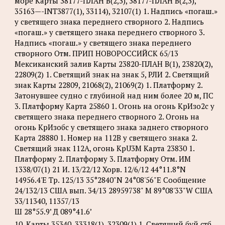
море Карты 38177-ПЛАН B(2,3), 38177-ПЛАН B(2,3),
35163—-INT3877(1), 33114), 32107(1) 1. Надпись «погаш.»
у светящего знака переднего створного 2. Надпись
«погаш.» у светящего знака переднего створного 3.
Надпись «погаш.» у светящего знака переднего
створного Отм. ПРИП НОВОРОССИЙСК 65/13
Мексиканский залив Карты 23820-ПЛАН B(1), 23820(2),
22809(2) 1. Светящий знак на знак 5, РЛИ 2. Светящий
знак Карты 22809, 21068(2), 21069(2) 1. Платформу 2.
Затонувшее судно с глубиной над ним более 20 м, ПС
3. Платформу Карта 25860 1. Огонь на огонь КрИзо2с у
светящего знака переднего створного 2. Огонь на
огонь КрИзобс у светящего знака заднего створного
Карта 28880 1. Номер на 112B у светящего знака 2.
Светящий знак 112A, огонь KpU3M Карта 23830 1.
Платформу 2. Платформу 3. Платформу Отм. ИМ
1338/07(1) 21 И. 13/22/12 Хорв. 12/6/12 44°11.8°N
14956.4'Е Tp. 125/13 35°2840"N 24°08'56"Е Сообщение
24/132/13 США вып. 34/13 28959738" М 89°08'33"W США
33/11340, 11357/13
Ш 28°55.9’ Д 089°41.6’
10. Карты 35340, 33318(1), 32309(1) 1. Светящий буй стб,