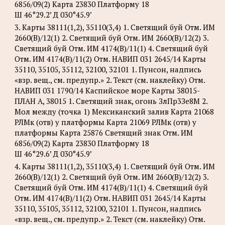
6856/09(2) Карта 23830 Платформу 18
Ш 46°29.2’ Д 030°45.9’
3. Карты 38111(1,2), 35110(3,4) 1. Светящий буй Отм. ИМ
2660(В)/12(1) 2. Светящий буй Отм. ИМ 2660(В)/12(2) 3.
Светящий буй Отм. ИМ 4174(B)/11(1) 4. Светящий буй
Отм. ИМ 4174(B)/11(2) Отм. НАВИП 031 2645/14 Карты
35110, 35105, 35112, 32100, 32101 1. Пунсон, надпись
«взр. вещ., см. предупр.» 2. Текст (см. наклейку) Отм.
НАВИП 031 1790/14 Каспийское море Карты 38015-
ПЛАН А, 38015 1. Светящий знак, огонь ЗлПр3Зе8М 2.
Мол между (точка 1) Мексиканский залив Карта 21068
РЛМк (отв) у платформы Карта 21069 РЛМк (отв) у
платформы Карта 25876 Светящий знак Отм. ИМ
6856/09(2) Карта 23830 Платформу 18
Ш 46°29.6’ Д 030°45.9’
4. Карты 38111(1,2), 35110(3,4) 1. Светящий буй Отм. ИМ
2660(В)/12(1) 2. Светящий буй Отм. ИМ 2660(В)/12(2) 3.
Светящий буй Отм. ИМ 4174(B)/11(1) 4. Светящий буй
Отм. ИМ 4174(B)/11(2) Отм. НАВИП 031 2645/14 Карты
35110, 35105, 35112, 32100, 32101 1. Пунсон, надпись
«взр. вещ., см. предупр.» 2. Текст (см. наклейку) Отм.