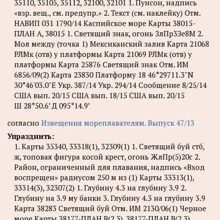
35110, 35105, 35112, 32100, 32101 1. Пунсон, надпись
«взр. вещ., см. предупр.» 2. Текст (см. наклейку) Отм.
НАВИП 031 1790/14 Каспийское море Карты 38015-
ПЛАН А, 38015 1. Светящий знак, огонь ЗлПр3Зе8М 2.
Мол между (точка 1) Мексиканский залив Карта 21068
РЛМк (отв) у платформы Карта 21069 РЛМк (отв) у
платформы Карта 25876 Светящий знак Отм. ИМ
6856/09(2) Карта 23830 Платформу 18 46°29711.3"N
30°46'03.0"Е Укр. 387/14 Укр. 294/14 Сообщение 8/25/14
США вып. 20/15 США вып. 18/15 США вып. 20/15
Ш 28°50.6’ Д 095°14.9’
согласно
Извещения мореплавателям. Выпуск 47/13
Упразднить:
1. Карты 35340, 33318(1), 32309(1) 1. Светящий буй стб,
ж, топовая фигура косой крест, огонь ЖлПр(5)20с 2.
Район, ограниченный для плавания, надпись «Вход
воспрещен» радиусом 250 м из (1) Карты 33313(1),
33314(3), 32307(2) 1. Глубину 4.3 на глубину 3.9 2.
Глубину на 3.9 му банки 3. Глубину 4.3 на глубину 3.9
Карта 38283 Светящий буй Отм. ИМ 2130/06(1) Черное
море Карты 38177-ПЛАН B(2,3), 38177-ПЛАН B(2,3),