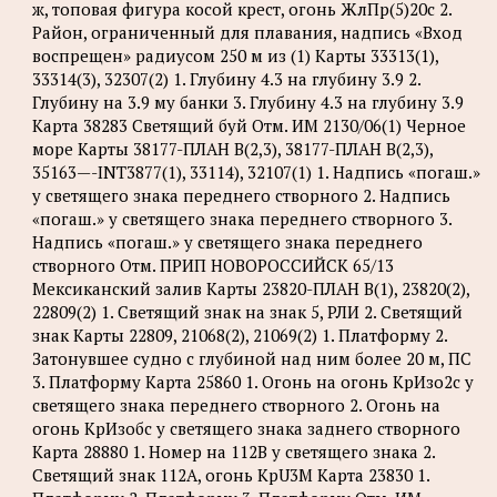
ж, топовая фигура косой крест, огонь ЖлПр(5)20с 2.
Район, ограниченный для плавания, надпись «Вход
воспрещен» радиусом 250 м из (1) Карты 33313(1),
33314(3), 32307(2) 1. Глубину 4.3 на глубину 3.9 2.
Глубину на 3.9 му банки 3. Глубину 4.3 на глубину 3.9
Карта 38283 Светящий буй Отм. ИМ 2130/06(1) Черное
море Карты 38177-ПЛАН B(2,3), 38177-ПЛАН B(2,3),
35163—-INT3877(1), 33114), 32107(1) 1. Надпись «погаш.»
у светящего знака переднего створного 2. Надпись
«погаш.» у светящего знака переднего створного 3.
Надпись «погаш.» у светящего знака переднего
створного Отм. ПРИП НОВОРОССИЙСК 65/13
Мексиканский залив Карты 23820-ПЛАН B(1), 23820(2),
22809(2) 1. Светящий знак на знак 5, РЛИ 2. Светящий
знак Карты 22809, 21068(2), 21069(2) 1. Платформу 2.
Затонувшее судно с глубиной над ним более 20 м, ПС
3. Платформу Карта 25860 1. Огонь на огонь КрИзо2с у
светящего знака переднего створного 2. Огонь на
огонь КрИзобс у светящего знака заднего створного
Карта 28880 1. Номер на 112B у светящего знака 2.
Светящий знак 112A, огонь KpU3M Карта 23830 1.