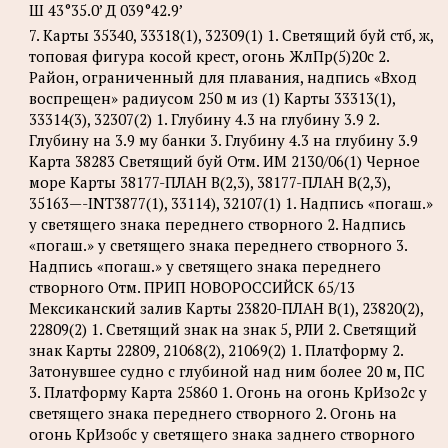
Ш 43°35.0’ Д 039°42.9’
7. Карты 35340, 33318(1), 32309(1) 1. Светящий буй стб, ж,
топовая фигура косой крест, огонь ЖлПр(5)20с 2.
Район, ограниченный для плавания, надпись «Вход
воспрещен» радиусом 250 м из (1) Карты 33313(1),
33314(3), 32307(2) 1. Глубину 4.3 на глубину 3.9 2.
Глубину на 3.9 му банки 3. Глубину 4.3 на глубину 3.9
Карта 38283 Светящий буй Отм. ИМ 2130/06(1) Черное
море Карты 38177-ПЛАН B(2,3), 38177-ПЛАН B(2,3),
35163—-INT3877(1), 33114), 32107(1) 1. Надпись «погаш.»
у светящего знака переднего створного 2. Надпись
«погаш.» у светящего знака переднего створного 3.
Надпись «погаш.» у светящего знака переднего
створного Отм. ПРИП НОВОРОССИЙСК 65/13
Мексиканский залив Карты 23820-ПЛАН B(1), 23820(2),
22809(2) 1. Светящий знак на знак 5, РЛИ 2. Светящий
знак Карты 22809, 21068(2), 21069(2) 1. Платформу 2.
Затонувшее судно с глубиной над ним более 20 м, ПС
3. Платформу Карта 25860 1. Огонь на огонь КрИзо2с у
светящего знака переднего створного 2. Огонь на
огонь КрИзобс у светящего знака заднего створного