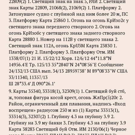
22809(2) 1. Светящий знак на знак 5, РЛИ 2. Светящий
знак Карты 22809, 21068(2), 21069(2) 1. Платформу 2.
Затонувшее судно с глубиной над ним более 20 м, ПС
3. Платформу Карта 25860 1. Огонь на огонь КрИзо2с у
светящего знака переднего створного 2. Огонь на
огонь КрИзобс у светящего знака заднего створного
Карта 28880 1. Номер на 112B у светящего знака 2.
Светящий знак 112A, огонь KpU3M Карта 23830 1.
Платформу 2. Платформу 3. Платформу Отм. ИМ
1338/07(1) 21 И. 13/22/12 Хорв. 12/6/12 44°11.8°N
14956.4'Е Tp. 125/13 35°2840"N 24°08'56"Е Сообщение
24/132/13 США вып. 34/13 28959738" М 89°08'33"W США
33/11340, 11357/13
Ш 28°33.4’ Д 090°26.1’
9. Карты 35340, 33318(1), 32309(1) 1. Светящий буй стб,
ж, топовая фигура косой крест, огонь ЖлПр(5)20с 2.
Район, ограниченный для плавания, надпись «Вход
воспрещен» радиусом 250 м из (1) Карты 33313(1),
33314(3), 32307(2) 1. Глубину 4.3 на глубину 3.9 2.
Глубину на 3.9 му банки 3. Глубину 4.3 на глубину 3.9
Карта 38283 Светящий буй Отм. ИМ 2130/06(1) Черное