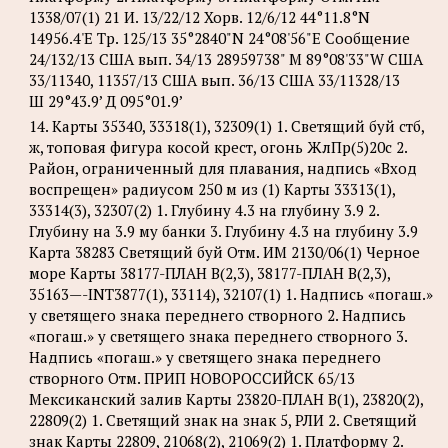
1338/07(1) 21 И. 13/22/12 Хорв. 12/6/12 44°11.8°N
14956.4'Е Tp. 125/13 35°2840"N 24°08'56"Е Сообщение
24/132/13 США вып. 34/13 28959738" М 89°08'33"W США
33/11340, 11357/13 США вып. 36/13 США 33/11328/13
Ш 29°43.9’ Д 095°01.9’
14. Карты 35340, 33318(1), 32309(1) 1. Светящий буй стб,
ж, топовая фигура косой крест, огонь ЖлПр(5)20с 2.
Район, ограниченный для плавания, надпись «Вход
воспрещен» радиусом 250 м из (1) Карты 33313(1),
33314(3), 32307(2) 1. Глубину 4.3 на глубину 3.9 2.
Глубину на 3.9 му банки 3. Глубину 4.3 на глубину 3.9
Карта 38283 Светящий буй Отм. ИМ 2130/06(1) Черное
море Карты 38177-ПЛАН B(2,3), 38177-ПЛАН B(2,3),
35163—-INT3877(1), 33114), 32107(1) 1. Надпись «погаш.»
у светящего знака переднего створного 2. Надпись
«погаш.» у светящего знака переднего створного 3.
Надпись «погаш.» у светящего знака переднего
створного Отм. ПРИП НОВОРОССИЙСК 65/13
Мексиканский залив Карты 23820-ПЛАН B(1), 23820(2),
22809(2) 1. Светящий знак на знак 5, РЛИ 2. Светящий
знак Карты 22809, 21068(2), 21069(2) 1. Платформу 2.