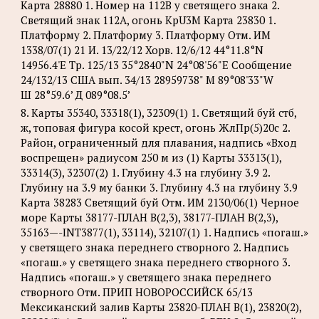
Карта 28880 1. Номер на 112B у светящего знака 2.
Светящий знак 112A, огонь KpU3M Карта 23830 1.
Платформу 2. Платформу 3. Платформу Отм. ИМ
1338/07(1) 21 И. 13/22/12 Хорв. 12/6/12 44°11.8°N
14956.4'Е Tp. 125/13 35°2840"N 24°08'56"Е Сообщение
24/132/13 США вып. 34/13 28959738" М 89°08'33"W
Ш 28°59.6’ Д 089°08.5’
8. Карты 35340, 33318(1), 32309(1) 1. Светящий буй стб,
ж, топовая фигура косой крест, огонь ЖлПр(5)20с 2.
Район, ограниченный для плавания, надпись «Вход
воспрещен» радиусом 250 м из (1) Карты 33313(1),
33314(3), 32307(2) 1. Глубину 4.3 на глубину 3.9 2.
Глубину на 3.9 му банки 3. Глубину 4.3 на глубину 3.9
Карта 38283 Светящий буй Отм. ИМ 2130/06(1) Черное
море Карты 38177-ПЛАН B(2,3), 38177-ПЛАН B(2,3),
35163—-INT3877(1), 33114), 32107(1) 1. Надпись «погаш.»
у светящего знака переднего створного 2. Надпись
«погаш.» у светящего знака переднего створного 3.
Надпись «погаш.» у светящего знака переднего
створного Отм. ПРИП НОВОРОССИЙСК 65/13
Мексиканский залив Карты 23820-ПЛАН B(1), 23820(2),