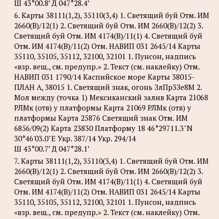
Ш 43°00.8’ Д 047°28.4’
6. Карты 38111(1,2), 35110(3,4) 1. Светящий буй Отм. ИМ
2660(В)/12(1) 2. Светящий буй Отм. ИМ 2660(В)/12(2) 3.
Светящий буй Отм. ИМ 4174(B)/11(1) 4. Светящий буй
Отм. ИМ 4174(B)/11(2) Отм. НАВИП 031 2645/14 Карты
35110, 35105, 35112, 32100, 32101 1. Пунсон, надпись
«взр. вещ., см. предупр.» 2. Текст (см. наклейку) Отм.
НАВИП 031 1790/14 Каспийское море Карты 38015-
ПЛАН А, 38015 1. Светящий знак, огонь ЗлПр3Зе8М 2.
Мол между (точка 1) Мексиканский залив Карта 21068
РЛМк (отв) у платформы Карта 21069 РЛМк (отв) у
платформы Карта 25876 Светящий знак Отм. ИМ
6856/09(2) Карта 23830 Платформу 18 46°29711.3"N
30°46'03.0"Е Укр. 387/14 Укр. 294/14
Ш 43°00.7’ Д 047°28.1’
7. Карты 38111(1,2), 35110(3,4) 1. Светящий буй Отм. ИМ
2660(В)/12(1) 2. Светящий буй Отм. ИМ 2660(В)/12(2) 3.
Светящий буй Отм. ИМ 4174(B)/11(1) 4. Светящий буй
Отм. ИМ 4174(B)/11(2) Отм. НАВИП 031 2645/14 Карты
35110, 35105, 35112, 32100, 32101 1. Пунсон, надпись
«взр. вещ., см. предупр.» 2. Текст (см. наклейку) Отм.