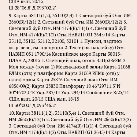
США вып. 20/15
Ш 28°06.8’ Д 093°02.2’
9. Карты 38111(1,2), 35110(3,4) 1. Светящий буй Отм. ИМ
2660(В)/12(1) 2. Светящий буй Отм. ИМ 2660(В)/12(2) 3.
Светящий буй Отм. ИМ 4174(B)/11(1) 4. Светящий буй
Отм. ИМ 4174(B)/11(2) Отм. НАВИП 031 2645/14 Карты
35110, 35105, 35112, 32100, 32101 1. Пунсон, надпись
«взр. вещ., см. предупр.» 2. Текст (см. наклейку) Отм.
НАВИП 031 1790/14 Каспийское море Карты 38015-
ПЛАН А, 38015 1. Светящий знак, огонь ЗлПр3Зе8М 2.
Мол между (точка 1) Мексиканский залив Карта 21068
РЛМк (отв) у платформы Карта 21069 РЛМк (отв) у
платформы Карта 25876 Светящий знак Отм. ИМ
6856/09(2) Карта 23830 Платформу 18 46°29711.3"N
30°46'03.0"Е Укр. 387/14 Укр. 294/14 Сообщение 8/25/14
США вып. 20/15 США вып. 18/15
Ш 30°00.0’ Д 093°46.2’
10. Карты 38111(1,2), 35110(3,4) 1. Светящий буй Отм.
ИМ 2660(В)/12(1) 2. Светящий буй Отм. ИМ 2660(В)/12(2)
3. Светящий буй Отм. ИМ 4174(B)/11(1) 4. Светящий буй
Отм. ИМ 4174(B)/11(2) Отм. НАВИП 031 2645/14 Карты