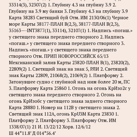
33314(3), 32307(2) 1. Глубину 4.3 на глубину 3.9 2.
Глубину на 3.9 му банки 3. Глубину 4.3 на глубину 3.9
Карта 38283 Светящий буй Отм. ИМ 2130/06(1) Черное
море Карты 38177-ПЛАН B(2,3), 38177-ПЛАН B(2,3),
35163—-INT3877(1), 33114), 32107(1) 1. Надпись «погаш.»
у светящего знака переднего створного 2. Надпись
«погаш.» у светящего знака переднего створного 3.
Надпись «погаш.» у светящего знака переднего
створного Отм. ПРИП НОВОРОССИЙСК 65/13
Мексиканский залив Карты 23820-ПЛАН B(1), 23820(2),
22809(2) 1. Светящий знак на знак 5, РЛИ 2. Светящий
знак Карты 22809, 21068(2), 21069(2) 1. Платформу 2.
Затонувшее судно с глубиной над ним более 20 м, ПС
3. Платформу Карта 25860 1. Огонь на огонь КрИзо2с у
светящего знака переднего створного 2. Огонь на
огонь КрИзобс у светящего знака заднего створного
Карта 28880 1. Номер на 112B у светящего знака 2.
Светящий знак 112A, огонь KpU3M Карта 23830 1.
Платформу 2. Платформу 3. Платформу Отм. ИМ
1338/07(1) 21 И. 13/22/12 Хорв. 12/6/12
Ш 44°11.8’ Д 014°56.4’