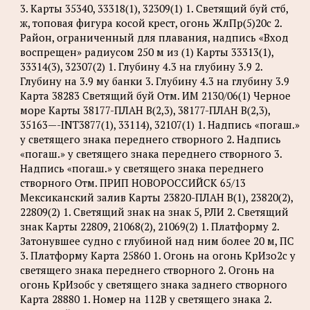
3. Карты 35340, 33318(1), 32309(1) 1. Светящий буй стб,
ж, топовая фигура косой крест, огонь ЖлПр(5)20с 2.
Район, ограниченный для плавания, надпись «Вход
воспрещен» радиусом 250 м из (1) Карты 33313(1),
33314(3), 32307(2) 1. Глубину 4.3 на глубину 3.9 2.
Глубину на 3.9 му банки 3. Глубину 4.3 на глубину 3.9
Карта 38283 Светящий буй Отм. ИМ 2130/06(1) Черное
море Карты 38177-ПЛАН B(2,3), 38177-ПЛАН B(2,3),
35163—-INT3877(1), 33114), 32107(1) 1. Надпись «погаш.»
у светящего знака переднего створного 2. Надпись
«погаш.» у светящего знака переднего створного 3.
Надпись «погаш.» у светящего знака переднего
створного Отм. ПРИП НОВОРОССИЙСК 65/13
Мексиканский залив Карты 23820-ПЛАН B(1), 23820(2),
22809(2) 1. Светящий знак на знак 5, РЛИ 2. Светящий
знак Карты 22809, 21068(2), 21069(2) 1. Платформу 2.
Затонувшее судно с глубиной над ним более 20 м, ПС
3. Платформу Карта 25860 1. Огонь на огонь КрИзо2с у
светящего знака переднего створного 2. Огонь на
огонь КрИзобс у светящего знака заднего створного
Карта 28880 1. Номер на 112B у светящего знака 2.