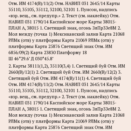
Отм. ИМ 4174(B)/11(2) Отм. НАВИП 031 2645/14 Карты
35110, 35105, 35112, 32100, 32101 1. Пунсон, надпись
«взр. вещ., см. предупр.» 2. Текст (см. наклейку) Отм.
НАВИП 031 1790/14 Каспийское море Карты 38015-
ПЛАН А, 38015 1. Светящий знак, огонь ЗлПр3Зе8М 2.
Мол между (точка 1) Мексиканский залив Карта 21068
РЛМк (отв) у платформы Карта 21069 РЛМк (отв) у
платформы Карта 25876 Светящий знак Отм. ИМ
6856/09(2) Карта 23830 Платформу 18
Ш 46°29.6’ Д 030°45.8’
2. Карты 38111(1,2), 35110(3,4) 1. Светящий буй Отм. ИМ
2660(В)/12(1) 2. Светящий буй Отм. ИМ 2660(В)/12(2) 3.
Светящий буй Отм. ИМ 4174(B)/11(1) 4. Светящий буй
Отм. ИМ 4174(B)/11(2) Отм. НАВИП 031 2645/14 Карты
35110, 35105, 35112, 32100, 32101 1. Пунсон, надпись
«взр. вещ., см. предупр.» 2. Текст (см. наклейку) Отм.
НАВИП 031 1790/14 Каспийское море Карты 38015-
ПЛАН А, 38015 1. Светящий знак, огонь ЗлПр3Зе8М 2.
Мол между (точка 1) Мексиканский залив Карта 21068
РЛМк (отв) у платформы Карта 21069 РЛМк (отв) у
платформы Карта 25876 Светящий знак Отм. ИМ