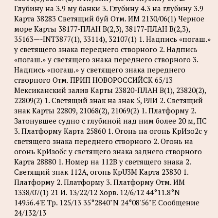
Глубину на 3.9 му банки 3. Глубину 4.3 на глубину 3.9
Карта 38283 Светящий буй Отм. ИМ 2130/06(1) Черное
море Карты 38177-ПЛАН B(2,3), 38177-ПЛАН B(2,3),
35163—-INT3877(1), 33114), 32107(1) 1. Надпись «погаш.»
у светящего знака переднего створного 2. Надпись
«погаш.» у светящего знака переднего створного 3.
Надпись «погаш.» у светящего знака переднего
створного Отм. ПРИП НОВОРОССИЙСК 65/13
Мексиканский залив Карты 23820-ПЛАН B(1), 23820(2),
22809(2) 1. Светящий знак на знак 5, РЛИ 2. Светящий
знак Карты 22809, 21068(2), 21069(2) 1. Платформу 2.
Затонувшее судно с глубиной над ним более 20 м, ПС
3. Платформу Карта 25860 1. Огонь на огонь КрИзо2с у
светящего знака переднего створного 2. Огонь на
огонь КрИзобс у светящего знака заднего створного
Карта 28880 1. Номер на 112B у светящего знака 2.
Светящий знак 112A, огонь KpU3M Карта 23830 1.
Платформу 2. Платформу 3. Платформу Отм. ИМ
1338/07(1) 21 И. 13/22/12 Хорв. 12/6/12 44°11.8°N
14956.4'Е Tp. 125/13 35°2840"N 24°08'56"Е Сообщение
24/132/13