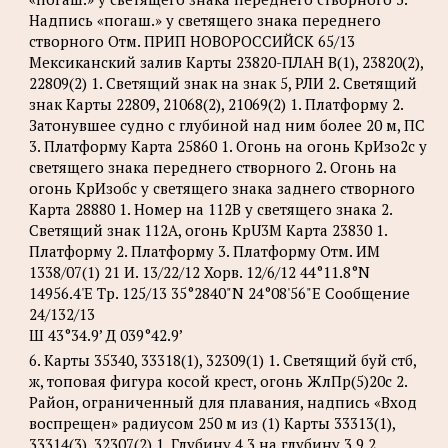
Надпись «погаш.» у светящего знака переднего
створного Отм. ПРИП НОВОРОССИЙСК 65/13
Мексиканский залив Карты 23820-ПЛАН B(1), 23820(2),
22809(2) 1. Светящий знак на знак 5, РЛИ 2. Светящий
знак Карты 22809, 21068(2), 21069(2) 1. Платформу 2.
Затонувшее судно с глубиной над ним более 20 м, ПС
3. Платформу Карта 25860 1. Огонь на огонь КрИзо2с у
светящего знака переднего створного 2. Огонь на
огонь КрИзобс у светящего знака заднего створного
Карта 28880 1. Номер на 112B у светящего знака 2.
Светящий знак 112A, огонь KpU3M Карта 23830 1.
Платформу 2. Платформу 3. Платформу Отм. ИМ
1338/07(1) 21 И. 13/22/12 Хорв. 12/6/12 44°11.8°N
14956.4'Е Tp. 125/13 35°2840"N 24°08'56"Е Сообщение
24/132/13
Ш 43°34.9’ Д 039°42.9’
6. Карты 35340, 33318(1), 32309(1) 1. Светящий буй стб,
ж, топовая фигура косой крест, огонь ЖлПр(5)20с 2.
Район, ограниченный для плавания, надпись «Вход
воспрещен» радиусом 250 м из (1) Карты 33313(1),
33314(3), 32307(2) 1. Глубину 4.3 на глубину 3.9 2.