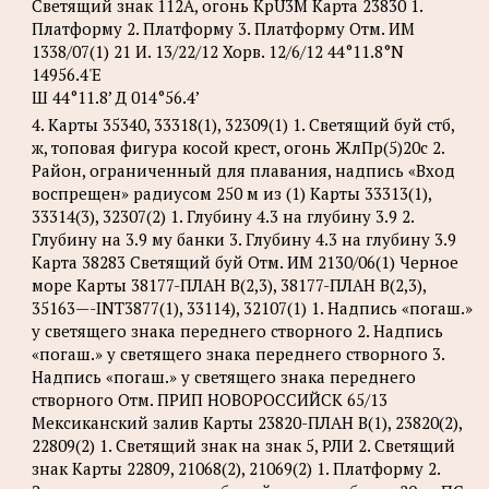
Светящий знак 112A, огонь KpU3M Карта 23830 1.
Платформу 2. Платформу 3. Платформу Отм. ИМ
1338/07(1) 21 И. 13/22/12 Хорв. 12/6/12 44°11.8°N
14956.4'Е
Ш 44°11.8’ Д 014°56.4’
4. Карты 35340, 33318(1), 32309(1) 1. Светящий буй стб,
ж, топовая фигура косой крест, огонь ЖлПр(5)20с 2.
Район, ограниченный для плавания, надпись «Вход
воспрещен» радиусом 250 м из (1) Карты 33313(1),
33314(3), 32307(2) 1. Глубину 4.3 на глубину 3.9 2.
Глубину на 3.9 му банки 3. Глубину 4.3 на глубину 3.9
Карта 38283 Светящий буй Отм. ИМ 2130/06(1) Черное
море Карты 38177-ПЛАН B(2,3), 38177-ПЛАН B(2,3),
35163—-INT3877(1), 33114), 32107(1) 1. Надпись «погаш.»
у светящего знака переднего створного 2. Надпись
«погаш.» у светящего знака переднего створного 3.
Надпись «погаш.» у светящего знака переднего
створного Отм. ПРИП НОВОРОССИЙСК 65/13
Мексиканский залив Карты 23820-ПЛАН B(1), 23820(2),
22809(2) 1. Светящий знак на знак 5, РЛИ 2. Светящий
знак Карты 22809, 21068(2), 21069(2) 1. Платформу 2.