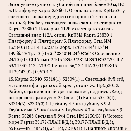
Затонувшее судно с глубиной над ним более 20 м, ПС
3. Платформу Карта 25860 1. Огонь на огонь КрИзо2с у
светящего знака переднего створного 2. Огонь на
огонь КрИзобс у светящего знака заднего створного
Карта 28880 1. Номер на 112B у светящего знака 2.
Светящий знак 112A, огонь KpU3M Карта 23830 1.
Платформу 2. Платформу 3. Платформу Отм. ИМ
1338/07(1) 21 И. 13/22/12 Хорв. 12/6/12 44°11.8°N
14956.4'Е Tp. 125/13 35°2840"N 24°08'56"Е Сообщение
24/132/13 США вып. 34/13 28959738" М 89°08'33"W США
33/11340, 11357/13 США вып. 36/13 США 33/11328/13
Ш 29°43.9’ Д 095°01.7’
15. Карты 35340, 33318(1), 32309(1) 1. Светящий буй стб,
ж, топовая фигура косой крест, огонь ЖлПр(5)20с 2.
Район, ограниченный для плавания, надпись «Вход
воспрещен» радиусом 250 м из (1) Карты 33313(1),
33314(3), 32307(2) 1. Глубину 4.3 на глубину 3.9 2.
Глубину на 3.9 му банки 3. Глубину 4.3 на глубину 3.9
Карта 38283 Светящий буй Отм. ИМ 2130/06(1) Черное
море Карты 38177-ПЛАН B(2,3), 38177-ПЛАН B(2,3),
35163—-INT3877(1), 33114), 32107(1) 1. Надпись «погаш.»