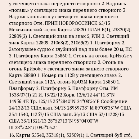
у светящего знака переднего створного 2. Надпись
«погаш.» у светящего знака переднего створного 3.
Надпись «погаш.» у светящего знака переднего
створного Отм. ПРИП НОВОРОССИЙСК 65/13
Мексиканский залив Карты 23820-ПЛАН B(1), 23820(2),
22809(2) 1. Светящий знак на знак 5, РЛИ 2. Светящий
знак Карты 22809, 21068(2), 21069(2) 1. Платформу 2.
Затонувшее судно с глубиной над ним более 20 м, ПС
3. Платформу Карта 25860 1. Огонь на огонь КрИзо2с у
светящего знака переднего створного 2. Огонь на
огонь КрИзобс у светящего знака заднего створного
Карта 28880 1. Номер на 112B у светящего знака 2.
Светящий знак 112A, огонь KpU3M Карта 23830 1.
Платформу 2. Платформу 3. Платформу Отм. ИМ
1338/07(1) 21 И. 13/22/12 Хорв. 12/6/12 44°11.8°N
14956.4'Е Tp. 125/13 35°2840"N 24°08'56"Е Сообщение
24/132/13 США вып. 34/13 28959738" М 89°08'33"W США
33/11340, 11357/13 США вып. 36/13 США 33/11328/13
США 33/11321/13 28°52713"N 95°04'00"W
Ш 28°52.8’ Д 095°03.3’
16. Карты 35340, 33318(1), 32309(1) 1. Светящий буй стб,