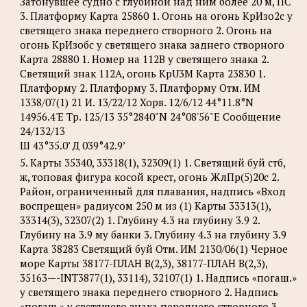
Затонувшее судно с глубиной над ним более 20 м, ПС
3. Платформу Карта 25860 1. Огонь на огонь КрИзо2с у
светящего знака переднего створного 2. Огонь на
огонь КрИзобс у светящего знака заднего створного
Карта 28880 1. Номер на 112B у светящего знака 2.
Светящий знак 112A, огонь KpU3M Карта 23830 1.
Платформу 2. Платформу 3. Платформу Отм. ИМ
1338/07(1) 21 И. 13/22/12 Хорв. 12/6/12 44°11.8°N
14956.4'Е Tp. 125/13 35°2840"N 24°08'56"Е Сообщение
24/132/13
Ш 43°35.0’ Д 039°42.9’
5. Карты 35340, 33318(1), 32309(1) 1. Светящий буй стб,
ж, топовая фигура косой крест, огонь ЖлПр(5)20с 2.
Район, ограниченный для плавания, надпись «Вход
воспрещен» радиусом 250 м из (1) Карты 33313(1),
33314(3), 32307(2) 1. Глубину 4.3 на глубину 3.9 2.
Глубину на 3.9 му банки 3. Глубину 4.3 на глубину 3.9
Карта 38283 Светящий буй Отм. ИМ 2130/06(1) Черное
море Карты 38177-ПЛАН B(2,3), 38177-ПЛАН B(2,3),
35163—-INT3877(1), 33114), 32107(1) 1. Надпись «погаш.»
у светящего знака переднего створного 2. Надпись
«погаш.» у светящего знака переднего створного 3.