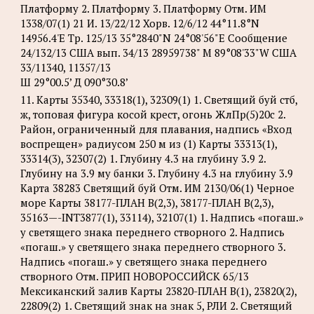
Платформу 2. Платформу 3. Платформу Отм. ИМ
1338/07(1) 21 И. 13/22/12 Хорв. 12/6/12 44°11.8°N
14956.4'Е Tp. 125/13 35°2840"N 24°08'56"Е Сообщение
24/132/13 США вып. 34/13 28959738" М 89°08'33"W США
33/11340, 11357/13
Ш 29°00.5’ Д 090°30.8’
11. Карты 35340, 33318(1), 32309(1) 1. Светящий буй стб,
ж, топовая фигура косой крест, огонь ЖлПр(5)20с 2.
Район, ограниченный для плавания, надпись «Вход
воспрещен» радиусом 250 м из (1) Карты 33313(1),
33314(3), 32307(2) 1. Глубину 4.3 на глубину 3.9 2.
Глубину на 3.9 му банки 3. Глубину 4.3 на глубину 3.9
Карта 38283 Светящий буй Отм. ИМ 2130/06(1) Черное
море Карты 38177-ПЛАН B(2,3), 38177-ПЛАН B(2,3),
35163—-INT3877(1), 33114), 32107(1) 1. Надпись «погаш.»
у светящего знака переднего створного 2. Надпись
«погаш.» у светящего знака переднего створного 3.
Надпись «погаш.» у светящего знака переднего
створного Отм. ПРИП НОВОРОССИЙСК 65/13
Мексиканский залив Карты 23820-ПЛАН B(1), 23820(2),
22809(2) 1. Светящий знак на знак 5, РЛИ 2. Светящий