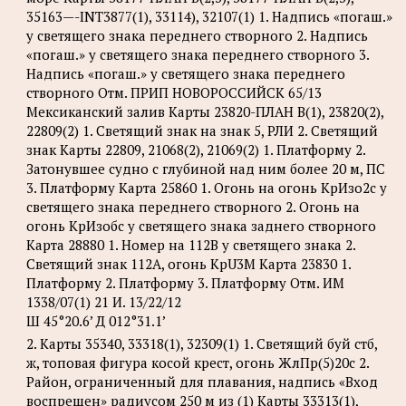
35163—-INT3877(1), 33114), 32107(1) 1. Надпись «погаш.»
у светящего знака переднего створного 2. Надпись
«погаш.» у светящего знака переднего створного 3.
Надпись «погаш.» у светящего знака переднего
створного Отм. ПРИП НОВОРОССИЙСК 65/13
Мексиканский залив Карты 23820-ПЛАН B(1), 23820(2),
22809(2) 1. Светящий знак на знак 5, РЛИ 2. Светящий
знак Карты 22809, 21068(2), 21069(2) 1. Платформу 2.
Затонувшее судно с глубиной над ним более 20 м, ПС
3. Платформу Карта 25860 1. Огонь на огонь КрИзо2с у
светящего знака переднего створного 2. Огонь на
огонь КрИзобс у светящего знака заднего створного
Карта 28880 1. Номер на 112B у светящего знака 2.
Светящий знак 112A, огонь KpU3M Карта 23830 1.
Платформу 2. Платформу 3. Платформу Отм. ИМ
1338/07(1) 21 И. 13/22/12
Ш 45°20.6’ Д 012°31.1’
2. Карты 35340, 33318(1), 32309(1) 1. Светящий буй стб,
ж, топовая фигура косой крест, огонь ЖлПр(5)20с 2.
Район, ограниченный для плавания, надпись «Вход
воспрещен» радиусом 250 м из (1) Карты 33313(1),