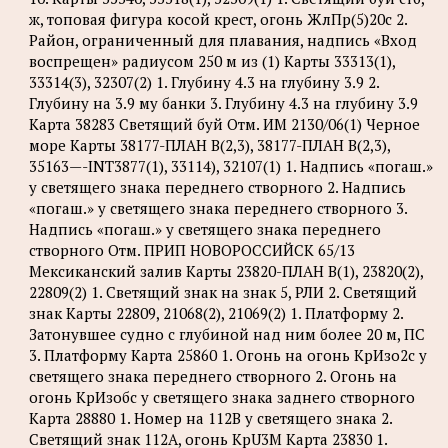
ж, топовая фигура косой крест, огонь ЖлПр(5)20с 2.
Район, ограниченный для плавания, надпись «Вход
воспрещен» радиусом 250 м из (1) Карты 33313(1),
33314(3), 32307(2) 1. Глубину 4.3 на глубину 3.9 2.
Глубину на 3.9 му банки 3. Глубину 4.3 на глубину 3.9
Карта 38283 Светящий буй Отм. ИМ 2130/06(1) Черное
море Карты 38177-ПЛАН B(2,3), 38177-ПЛАН B(2,3),
35163—-INT3877(1), 33114), 32107(1) 1. Надпись «погаш.»
у светящего знака переднего створного 2. Надпись
«погаш.» у светящего знака переднего створного 3.
Надпись «погаш.» у светящего знака переднего
створного Отм. ПРИП НОВОРОССИЙСК 65/13
Мексиканский залив Карты 23820-ПЛАН B(1), 23820(2),
22809(2) 1. Светящий знак на знак 5, РЛИ 2. Светящий
знак Карты 22809, 21068(2), 21069(2) 1. Платформу 2.
Затонувшее судно с глубиной над ним более 20 м, ПС
3. Платформу Карта 25860 1. Огонь на огонь КрИзо2с у
светящего знака переднего створного 2. Огонь на
огонь КрИзобс у светящего знака заднего створного
Карта 28880 1. Номер на 112B у светящего знака 2.
Светящий знак 112A, огонь KpU3M Карта 23830 1.