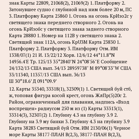
знак Карты 22809, 21068(2), 21069(2) 1. Платформу 2.
Затонувшее судно с глубиной над ним более 20 м, ПС
3. Платформу Карта 25860 1. Огонь на огонь КрИзо2с у
светящего знака переднего створного 2. Огонь на
огонь КрИзобс у светящего знака заднего створного
Карта 28880 1. Номер на 112B у светящего знака 2.
Светящий знак 112A, огонь KpU3M Карта 23830 1.
Платформу 2. Платформу 3. Платформу Отм. ИМ
1338/07(1) 21 И. 13/22/12 Хорв. 12/6/12 44°11.8°N
14956.4'Е Tp. 125/13 35°2840"N 24°08'56"Е Сообщение
24/132/13 США вып. 34/13 28959738" М 89°08'33"W США
33/11340, 11357/13 США вып. 36/13
Ш 30°18.6’ Д 091°09.9’
12. Карты 35340, 33318(1), 32309(1) 1. Светящий буй стб,
ж, топовая фигура косой крест, огонь ЖлПр(5)20с 2.
Район, ограниченный для плавания, надпись «Вход
воспрещен» радиусом 250 м из (1) Карты 33313(1),
33314(3), 32307(2) 1. Глубину 4.3 на глубину 3.9 2.
Глубину на 3.9 му банки 3. Глубину 4.3 на глубину 3.9
Карта 38283 Светящий буй Отм. ИМ 2130/06(1) Черное
море Карты 38177-ПЛАН B(2,3), 38177-ПЛАН B(2,3),