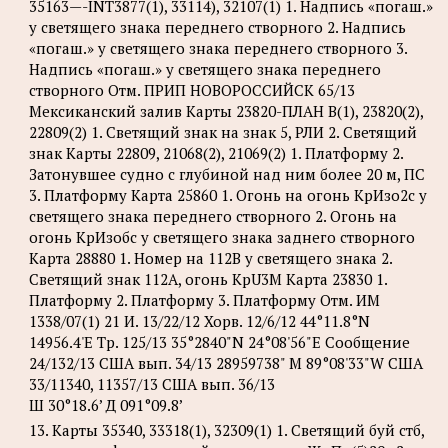
35163—-INT3877(1), 33114), 32107(1) 1. Надпись «погаш.»
у светящего знака переднего створного 2. Надпись
«погаш.» у светящего знака переднего створного 3.
Надпись «погаш.» у светящего знака переднего
створного Отм. ПРИП НОВОРОССИЙСК 65/13
Мексиканский залив Карты 23820-ПЛАН B(1), 23820(2),
22809(2) 1. Светящий знак на знак 5, РЛИ 2. Светящий
знак Карты 22809, 21068(2), 21069(2) 1. Платформу 2.
Затонувшее судно с глубиной над ним более 20 м, ПС
3. Платформу Карта 25860 1. Огонь на огонь КрИзо2с у
светящего знака переднего створного 2. Огонь на
огонь КрИзобс у светящего знака заднего створного
Карта 28880 1. Номер на 112B у светящего знака 2.
Светящий знак 112A, огонь KpU3M Карта 23830 1.
Платформу 2. Платформу 3. Платформу Отм. ИМ
1338/07(1) 21 И. 13/22/12 Хорв. 12/6/12 44°11.8°N
14956.4'Е Tp. 125/13 35°2840"N 24°08'56"Е Сообщение
24/132/13 США вып. 34/13 28959738" М 89°08'33"W США
33/11340, 11357/13 США вып. 36/13
Ш 30°18.6’ Д 091°09.8’
13. Карты 35340, 33318(1), 32309(1) 1. Светящий буй стб,