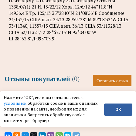
Платформу 2. Платформу 3. Платформу Отм. ИМ
1338/07(1) 21 И. 13/22/12 Хорв. 12/6/12 44°11.8°N
14956.4'Е Tp. 125/13 35°2840"N 24°08'56"Е Сообщение
24/132/13 США вып. 34/13 28959738" М 89°08'33"W США
33/11340, 11357/13 США вып. 36/13 США 33/11328/13
США 33/11321/13 28°52713"N 95°04'00"W
Ш 28°52.8’ Д 095°03.9’
Отзывы покупателей
(0)
Оставить отзыв
Нажмите “ОК”, если вы соглашаетесь с
условиями
обработки cookie и ваших данных
У этого товара пока нет отзывов. Поделитесь
о поведении на сайте, необходимых для
ОК
впечатлением первым.
аналитики. Запретить обработку cookie
можете через браузер