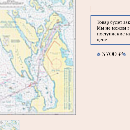
Товар будет за
Мы не можем г
поступление н
цене
3700
P