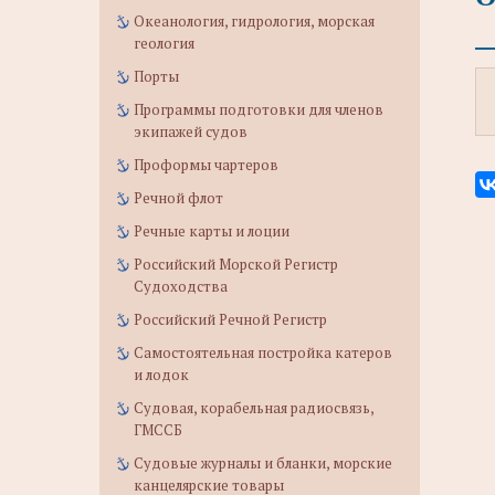
Океанология, гидрология, морская
геология
Порты
Программы подготовки для членов
экипажей судов
Проформы чартеров
Речной флот
Речные карты и лоции
Российский Морской Регистр
Судоходства
Российский Речной Регистр
Самостоятельная постройка катеров
и лодок
Судовая, корабельная радиосвязь,
ГМССБ
Судовые журналы и бланки, морские
канцелярские товары