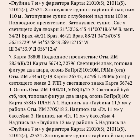
«Глубина 7 м» у фарватера Карты 21010(5), 21011(5),
21012(5), 22324 . Затонувшее судно с глубиной над ним
110 м . Затонувшее судно с глубиной над ним 108 м .
Подводное препятствие . Затонувшее судно . Свс у
светящего буя явоьрн 21°52'56.4"S 41°00718.6"W В. вып.
34/21 Браз. 46/21 Браз. 46/21 Bpas. 88/21 34°54'05"S
56512739" W 34°53'58"S 56912715" W
Ш 34°53.9’ Д 056°12.4’
7. Карта 38808 Подводное препятствие Отм. ИМ
2854(В)/21 Карты 36742, 32796 Светящий знак, топовая
фигура два шара, огонь БлПр(2)10с10М, РЛМк (отв)
Отм. ИМ 5443(П)/19 Карты 36742, 32796 1. РЛМк (отв) у
светящего знака 2. РЛП у светящего знака Карта 36742
1. Огонь Отм. ИМ 1400/01, 5058(II)/17 2. Светящий буй
стб, чкч, топовая фигура два шара, огонь БлПр(8)10с
Карта 35845-ПЛАН А 1. Надпись на «Глубина 11,5 м» у
района Отм. ИМ 3705/18 2. Надпись на «Гл. 11 м» у
бассейна 3. Надпись на «Гл. 11 м» у бассейна 4.
Надпись на «Глубина 12 м» у района 5. Надпись на
«Глубина 7 м» у фарватера Карты 21010(5), 21011(5),
21012(5), 22324 . Затонувшее судно с глубиной над ним