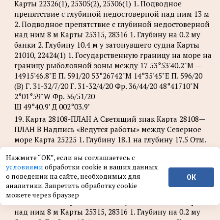
Карты 22326(1), 25305(2), 25306(1) 1. Подводное
препятствие с глубиной недостоверной над ним 13 м
2. Подводное препятствие с глубиной недостоверной
над ним 8 м Карты 25315, 28316 1. Глубину на 0.2 му
банки 2. Глубину 10.4 м у затонувшего судна Карты
21010, 22424(1) 1. Государственную границу на море на
границу рыболовной зоны между 17 53°53'40.2"М —
14915'46.8"Е П. 591/20 53°26742"М 14°35'45"Е П. 596/20
(В) Г. 31-32/7/20 Г. 31-32/4/20 Фр. 36/44/20 48°41710"N
2°01°59"W Фр. 36/51/20
Ш 49°40.9’ Д 002°03.9’
19. Карта 28108-ПЛАН А Светящий знак Карта 28108—
ПЛАН В Надпись «Ведутся работы» между Северное
море Карта 25225 1. Глубину 18.1 на глубину 17.5 Отм.
ИМ 180/19(6) . Банку 15.1 м . Глубину 15.8 . Банку 10 м .
Нажмите “ОК”, если вы соглашаетесь с
Глубину 10.4 . Глубину 17.2 Отм. ИМ 180/19(7) явь Карты
условиями
обработки cookie и ваших данных
25220, 25220-ПЛАН А Банку 11.1 м Пролив Ла-Манш
о поведении на сайте, необходимых для
ОК
Карты 22326(1), 25305(2), 25306(1) 1. Подводное
аналитики. Запретить обработку cookie
препятствие с глубиной недостоверной над ним 13 м
можете через браузер
2. Подводное препятствие с глубиной недостоверной
над ним 8 м Карты 25315, 28316 1. Глубину на 0.2 му