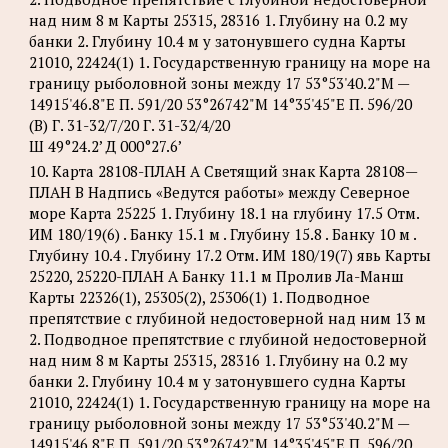
над ним 8 м Карты 25315, 28316 1. Глубину на 0.2 му
банки 2. Глубину 10.4 м у затонувшего судна Карты
21010, 22424(1) 1. Государственную границу на море на
границу рыболовной зоны между 17 53°53'40.2"М —
14915'46.8"Е П. 591/20 53°26742"М 14°35'45"Е П. 596/20
(В) Г. 31-32/7/20 Г. 31-32/4/20
Ш 49°24.2’ Д 000°27.6’
10. Карта 28108-ПЛАН А Светящий знак Карта 28108—
ПЛАН В Надпись «Ведутся работы» между Северное
море Карта 25225 1. Глубину 18.1 на глубину 17.5 Отм.
ИМ 180/19(6) . Банку 15.1 м . Глубину 15.8 . Банку 10 м .
Глубину 10.4 . Глубину 17.2 Отм. ИМ 180/19(7) явь Карты
25220, 25220-ПЛАН А Банку 11.1 м Пролив Ла-Манш
Карты 22326(1), 25305(2), 25306(1) 1. Подводное
препятствие с глубиной недостоверной над ним 13 м
2. Подводное препятствие с глубиной недостоверной
над ним 8 м Карты 25315, 28316 1. Глубину на 0.2 му
банки 2. Глубину 10.4 м у затонувшего судна Карты
21010, 22424(1) 1. Государственную границу на море на
границу рыболовной зоны между 17 53°53'40.2"М —
14915'46.8"Е П. 591/20 53°26742"М 14°35'45"Е П. 596/20