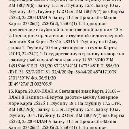
ИМ 180/19(6) . Банку 15.1 м . Глубину 15.8 . Банку 10 м .
Глубину 10.4 . Глубину 17.2 Отм. ИМ 180/19(7) явь Карты
25220, 25220-ПЛАН А Банку 11.1 м Пролив Ла-Манш
Карты 22326(1), 25305(2), 25306(1) 1. Подводное
препятствие с глубиной недостоверной над ним 13 м
2. Подводное препятствие с глубиной недостоверной
над ним 8 м Карты 25315, 28316 1. Глубину на 0.2 му
банки 2. Глубину 10.4 м у затонувшего судна Карты
21010, 22424(1) 1. Государственную границу на море на
границу рыболовной зоны между 17 53°53'40.2"М —
14915'46.8"Е П. 591/20 53°26742"М 14°35'45"Е П. 596/20
(В) Г. 31-32/7/20 Г. 31-32/4/20 Фр. 36/44/20 48°41710"N
2°01°59"W Фр. 36/51/20
Ш 49°27.6’ Д 002°05.9’
13. Карта 28108-ПЛАН А Светящий знак Карта 28108—
ПЛАН В Надпись «Ведутся работы» между Северное
море Карта 25225 1. Глубину 18.1 на глубину 17.5 Отм.
ИМ 180/19(6) . Банку 15.1 м . Глубину 15.8 . Банку 10 м .
Глубину 10.4 . Глубину 17.2 Отм. ИМ 180/19(7) явь Карты
25220, 25220-ПЛАН А Банку 11.1 м Пролив Ла-Манш
Карты 22326(1), 25305(2), 25306(1) 1. Подводное