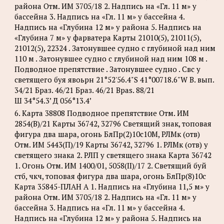
района Отм. ИМ 3705/18 2. Надпись на «Гл. 11 м» у
бассейна 3. Надпись на «Гл. 11 м» у бассейна 4.
Надпись на «Глубина 12 м» у района 5. Надпись на
«Глубина 7 м» у фарватера Карты 21010(5), 21011(5),
21012(5), 22324 . Затонувшее судно с глубиной над ним
110 м . Затонувшее судно с глубиной над ним 108 м .
Подводное препятствие . Затонувшее судно . Свс у
светящего буя явоьрн 21°52'56.4"S 41°00718.6"W В. вып.
34/21 Браз. 46/21 Браз. 46/21 Bpas. 88/21
Ш 34°54.3’ Д 056°13.4’
6. Карта 38808 Подводное препятствие Отм. ИМ
2854(В)/21 Карты 36742, 32796 Светящий знак, топовая
фигура два шара, огонь БлПр(2)10с10М, РЛМк (отв)
Отм. ИМ 5443(П)/19 Карты 36742, 32796 1. РЛМк (отв) у
светящего знака 2. РЛП у светящего знака Карта 36742
1. Огонь Отм. ИМ 1400/01, 5058(II)/17 2. Светящий буй
стб, чкч, топовая фигура два шара, огонь БлПр(8)10с
Карта 35845-ПЛАН А 1. Надпись на «Глубина 11,5 м» у
района Отм. ИМ 3705/18 2. Надпись на «Гл. 11 м» у
бассейна 3. Надпись на «Гл. 11 м» у бассейна 4.
Надпись на «Глубина 12 м» у района 5. Надпись на