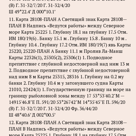
(В) Г. 31-32/7/20 Г. 31-32/4/20
Ш 49°22.4’ Д 000°10.1’
11. Карта 28108-ПЛАН А Светящий знак Карта 28108—
ПЛАН В Надпись «Ведутся работы» между Северное
море Карта 25225 1. Глубину 18.1 на глубину 17.5 Отм.
ИМ 180/19(6) . Банку 15.1 м . Глубину 15.8 . Банку 10 м .
Глубину 10.4 . Глубину 17.2 Отм. ИМ 180/19(7) явь Карты
25220, 25220-ПЛАН А Банку 11.1 м Пролив Ла-Манш
Карты 22326(1), 25305(2), 25306(1) 1. Подводное
препятствие с глубиной недостоверной над ним 13 м
2. Подводное препятствие с глубиной недостоверной
над ним 8 м Карты 25315, 28316 1. Глубину на 0.2 му
банки 2. Глубину 10.4 м у затонувшего судна Карты
21010, 22424(1) 1. Государственную границу на море на
границу рыболовной зоны между 17 53°53'40.2"М —
14915'46.8"Е П. 591/20 53°26742"М 14°35'45"Е П. 596/20
(В) Г. 31-32/7/20 Г. 31-32/4/20 Фр. 36/44/20
Ш 48°40.6’ Д 002°00.5’
12. Карта 28108-ПЛАН А Светящий знак Карта 28108—
ПЛАН В Надпись «Ведутся работы» между Северное
море Карта 25225 1. Глубину 18.1 на глубину 17.5 Отм.