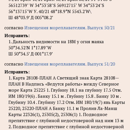
56512739" W 34°53'58"S 56912715" W 34°53'24"S
56°13715"W У. 40/21 48°18.9°N 5543.2'W\
Ш 48°03.9’ Д 005°08.2’
согласно
Извещения мореплавателям. Выпуск 50/21
Исправить:
1. Дальность видимости на 18М у огня маяка
50°34.52'N 1°17.89"W
Ш 50°34.5’ Д 001°17.9’
согласно
Извещения мореплавателям. Выпуск 51/20
Исправить:
1. Карта 28108-ПЛАН А Светящий знак Карта 28108—
ПЛАН В Надпись «Ведутся работы» между Северное
море Карта 25225 1. Глубину 18.1 на глубину 17.5 Отм.
ИМ 180/19(6) . Банку 15.1 м . Глубину 15.8 . Банку 10 м .
Глубину 10.4 . Глубину 17.2 Отм. ИМ 180/19(7) явь Карты
25220, 25220-ПЛАН А Банку 11.1 м Пролив Ла-Манш
Карты 22326(1), 25305(2), 25306(1) 1. Подводное
препятствие с глубиной недостоверной над ним 13 м
2. Подводное препятствие с глубиной недостоверной