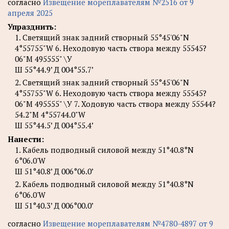
согласно
Извещение мореплавателям №2516 от 9
апреля 2025
Упразднить:
1. Светящий знак задний створный 55°45'06"N
4°55755"W 6. Неходовую часть створа между 55545?
06"М 495555" \У
Ш 55°44.9’ Д 004°55.7’
2. Светящий знак задний створный 55°45'06"N
4°55755"W 6. Неходовую часть створа между 55545?
06"М 495555" \У 7. Ходовую часть створа между 55544?
54.2"М 4°55744.0"W
Ш 55°44.5’ Д 004°55.4’
Нанести:
1. Кабель подводный силовой между 51°40.8°N
6°06.0'W
Ш 51°40.8’ Д 006°06.0’
2. Кабель подводный силовой между 51°40.8°N
6°06.0'W
Ш 51°40.3’ Д 006°00.0’
согласно
Извещение мореплавателям №4780-4897 от 9