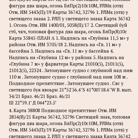
фигура два шара, огонь БлПр(2)10с10М, РЛМк (отв)
Отм. ИМ 5443(П)/19 Карты 36742, 32796 1. РЛМк (отв) у
светящего знака 2. РЛП у светящего знака Карта 36742
1. Огонь Отм. ИМ 1400/01, 5058(II)/17 2. Светящий буй
стб, чкч, топовая фигура два шара, огонь БлПр(8)10с
Карта 35845-ПЛАН А 1. Надпись на «Глубина 11,5 м» у
района Отм. ИМ 3705/18 2. Надпись на «Гл. 11 м» у
бассейна 3. Надпись на «Гл. 11 м» у бассейна 4.
Надпись на «Глубина 12 м» у района 5. Надпись на
«Глубина 7 м» у фарватера Карты 21010(5), 21011(5),
21012(5), 22324 . Затонувшее судно с глубиной над ним
110 м . Затонувшее судно с глубиной над ним 108 м .
Подводное препятствие . Затонувшее судно . Свс у
светящего буя явоьрн 21°52'56.4"S 41°00718.6"W В. вып.
34/21 Браз. 46/21 Браз. 46/21
Ш 22°59.1’ Д 044°23.5’
4. Карта 38808 Подводное препятствие Отм. ИМ
2854(В)/21 Карты 36742, 32796 Светящий знак, топовая
фигура два шара, огонь БлПр(2)10с10М, РЛМк (отв)
Отм. ИМ 5443(П)/19 Карты 36742, 32796 1. РЛМк (отв) у
светящего знака 2. РЛП у светящего знака Карта 36742