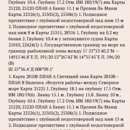
Глубину 10.4 . Глубину 17.2 Отм. ИМ 180/19(7) явь Карты
25220, 25220-ПЛАН А Банку 11.1 м Пролив Ла-Манш
Карты 22326(1), 25305(2), 25306(1) 1. Подводное
препятствие с глубиной недостоверной над ним 13 м
2. Подводное препятствие с глубиной недостоверной
над ним 8 м Карты 25315, 28316 1. Глубину на 0.2 му
банки 2. Глубину 10.4 м у затонувшего судна Карты
21010, 22424(1) 1. Государственную границу на море на
границу рыболовной зоны между 17 53°53'40.2"М —
14915'46.8"Е П. 591/20 53°26742"М 14°35'45"Е П. 596/20
(В)
Ш 53°36.4’ Д 008°09.1’
5. Карта 28108-ПЛАН А Светящий знак Карта 28108—
ПЛАН В Надпись «Ведутся работы» между Северное
море Карта 25225 1. Глубину 18.1 на глубину 17.5 Отм.
ИМ 180/19(6) . Банку 15.1 м . Глубину 15.8 . Банку 10 м .
Глубину 10.4 . Глубину 17.2 Отм. ИМ 180/19(7) явь Карты
25220, 25220-ПЛАН А Банку 11.1 м Пролив Ла-Манш
Карты 22326(1), 25305(2), 25306(1) 1. Подводное
препятствие с глубиной недостоверной над ним 13 м
2. Подводное препятствие с глубиной недостоверной