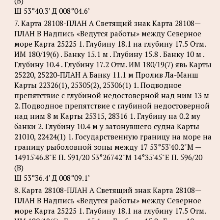
(В)
Ш 53°40.3’ Д 008°04.6’
7. Карта 28108-ПЛАН А Светящий знак Карта 28108—
ПЛАН В Надпись «Ведутся работы» между Северное
море Карта 25225 1. Глубину 18.1 на глубину 17.5 Отм.
ИМ 180/19(6) . Банку 15.1 м . Глубину 15.8 . Банку 10 м .
Глубину 10.4 . Глубину 17.2 Отм. ИМ 180/19(7) явь Карты
25220, 25220-ПЛАН А Банку 11.1 м Пролив Ла-Манш
Карты 22326(1), 25305(2), 25306(1) 1. Подводное
препятствие с глубиной недостоверной над ним 13 м
2. Подводное препятствие с глубиной недостоверной
над ним 8 м Карты 25315, 28316 1. Глубину на 0.2 му
банки 2. Глубину 10.4 м у затонувшего судна Карты
21010, 22424(1) 1. Государственную границу на море на
границу рыболовной зоны между 17 53°53'40.2"М —
14915'46.8"Е П. 591/20 53°26742"М 14°35'45"Е П. 596/20
(В)
Ш 53°36.4’ Д 008°09.1’
8. Карта 28108-ПЛАН А Светящий знак Карта 28108—
ПЛАН В Надпись «Ведутся работы» между Северное
море Карта 25225 1. Глубину 18.1 на глубину 17.5 Отм.