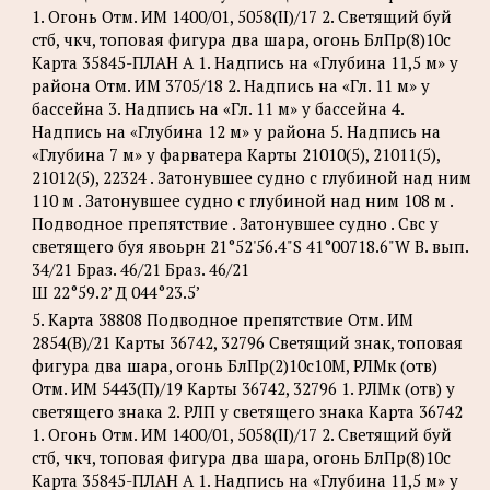
1. Огонь Отм. ИМ 1400/01, 5058(II)/17 2. Светящий буй
стб, чкч, топовая фигура два шара, огонь БлПр(8)10с
Карта 35845-ПЛАН А 1. Надпись на «Глубина 11,5 м» у
района Отм. ИМ 3705/18 2. Надпись на «Гл. 11 м» у
бассейна 3. Надпись на «Гл. 11 м» у бассейна 4.
Надпись на «Глубина 12 м» у района 5. Надпись на
«Глубина 7 м» у фарватера Карты 21010(5), 21011(5),
21012(5), 22324 . Затонувшее судно с глубиной над ним
110 м . Затонувшее судно с глубиной над ним 108 м .
Подводное препятствие . Затонувшее судно . Свс у
светящего буя явоьрн 21°52'56.4"S 41°00718.6"W В. вып.
34/21 Браз. 46/21 Браз. 46/21
Ш 22°59.2’ Д 044°23.5’
5. Карта 38808 Подводное препятствие Отм. ИМ
2854(В)/21 Карты 36742, 32796 Светящий знак, топовая
фигура два шара, огонь БлПр(2)10с10М, РЛМк (отв)
Отм. ИМ 5443(П)/19 Карты 36742, 32796 1. РЛМк (отв) у
светящего знака 2. РЛП у светящего знака Карта 36742
1. Огонь Отм. ИМ 1400/01, 5058(II)/17 2. Светящий буй
стб, чкч, топовая фигура два шара, огонь БлПр(8)10с
Карта 35845-ПЛАН А 1. Надпись на «Глубина 11,5 м» у