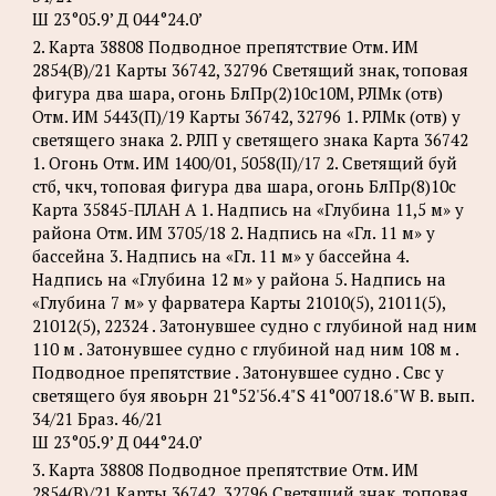
Ш 23°05.9’ Д 044°24.0’
2. Карта 38808 Подводное препятствие Отм. ИМ
2854(В)/21 Карты 36742, 32796 Светящий знак, топовая
фигура два шара, огонь БлПр(2)10с10М, РЛМк (отв)
Отм. ИМ 5443(П)/19 Карты 36742, 32796 1. РЛМк (отв) у
светящего знака 2. РЛП у светящего знака Карта 36742
1. Огонь Отм. ИМ 1400/01, 5058(II)/17 2. Светящий буй
стб, чкч, топовая фигура два шара, огонь БлПр(8)10с
Карта 35845-ПЛАН А 1. Надпись на «Глубина 11,5 м» у
района Отм. ИМ 3705/18 2. Надпись на «Гл. 11 м» у
бассейна 3. Надпись на «Гл. 11 м» у бассейна 4.
Надпись на «Глубина 12 м» у района 5. Надпись на
«Глубина 7 м» у фарватера Карты 21010(5), 21011(5),
21012(5), 22324 . Затонувшее судно с глубиной над ним
110 м . Затонувшее судно с глубиной над ним 108 м .
Подводное препятствие . Затонувшее судно . Свс у
светящего буя явоьрн 21°52'56.4"S 41°00718.6"W В. вып.
34/21 Браз. 46/21
Ш 23°05.9’ Д 044°24.0’
3. Карта 38808 Подводное препятствие Отм. ИМ
2854(В)/21 Карты 36742, 32796 Светящий знак, топовая