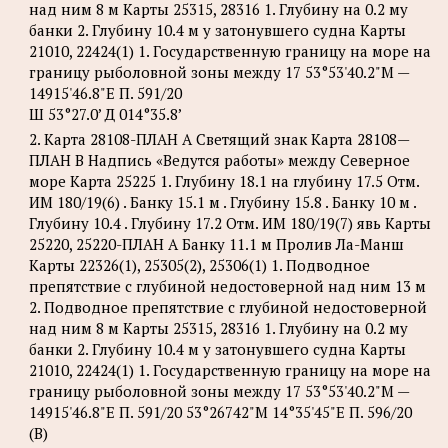
над ним 8 м Карты 25315, 28316 1. Глубину на 0.2 му
банки 2. Глубину 10.4 м у затонувшего судна Карты
21010, 22424(1) 1. Государственную границу на море на
границу рыболовной зоны между 17 53°53'40.2"М —
14915'46.8"Е П. 591/20
Ш 53°27.0’ Д 014°35.8’
2. Карта 28108-ПЛАН А Светящий знак Карта 28108—
ПЛАН В Надпись «Ведутся работы» между Северное
море Карта 25225 1. Глубину 18.1 на глубину 17.5 Отм.
ИМ 180/19(6) . Банку 15.1 м . Глубину 15.8 . Банку 10 м .
Глубину 10.4 . Глубину 17.2 Отм. ИМ 180/19(7) явь Карты
25220, 25220-ПЛАН А Банку 11.1 м Пролив Ла-Манш
Карты 22326(1), 25305(2), 25306(1) 1. Подводное
препятствие с глубиной недостоверной над ним 13 м
2. Подводное препятствие с глубиной недостоверной
над ним 8 м Карты 25315, 28316 1. Глубину на 0.2 му
банки 2. Глубину 10.4 м у затонувшего судна Карты
21010, 22424(1) 1. Государственную границу на море на
границу рыболовной зоны между 17 53°53'40.2"М —
14915'46.8"Е П. 591/20 53°26742"М 14°35'45"Е П. 596/20
(В)