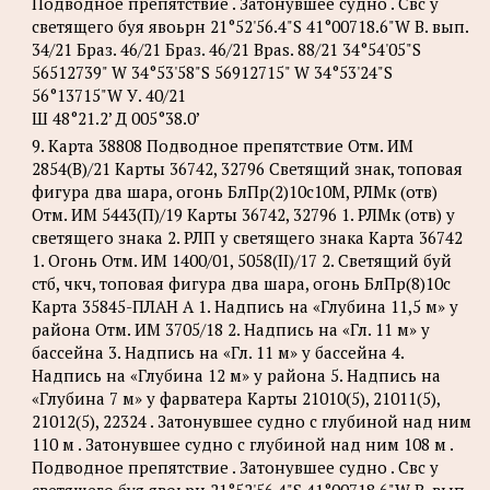
Подводное препятствие . Затонувшее судно . Свс у
светящего буя явоьрн 21°52'56.4"S 41°00718.6"W В. вып.
34/21 Браз. 46/21 Браз. 46/21 Bpas. 88/21 34°54'05"S
56512739" W 34°53'58"S 56912715" W 34°53'24"S
56°13715"W У. 40/21
Ш 48°21.2’ Д 005°38.0’
9. Карта 38808 Подводное препятствие Отм. ИМ
2854(В)/21 Карты 36742, 32796 Светящий знак, топовая
фигура два шара, огонь БлПр(2)10с10М, РЛМк (отв)
Отм. ИМ 5443(П)/19 Карты 36742, 32796 1. РЛМк (отв) у
светящего знака 2. РЛП у светящего знака Карта 36742
1. Огонь Отм. ИМ 1400/01, 5058(II)/17 2. Светящий буй
стб, чкч, топовая фигура два шара, огонь БлПр(8)10с
Карта 35845-ПЛАН А 1. Надпись на «Глубина 11,5 м» у
района Отм. ИМ 3705/18 2. Надпись на «Гл. 11 м» у
бассейна 3. Надпись на «Гл. 11 м» у бассейна 4.
Надпись на «Глубина 12 м» у района 5. Надпись на
«Глубина 7 м» у фарватера Карты 21010(5), 21011(5),
21012(5), 22324 . Затонувшее судно с глубиной над ним
110 м . Затонувшее судно с глубиной над ним 108 м .
Подводное препятствие . Затонувшее судно . Свс у
светящего буя явоьрн 21°52'56.4"S 41°00718.6"W В. вып.