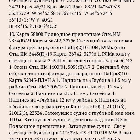
34/21 Браз. 46/21 Браз. 46/21 Bpas. 88/21 34°54'05"S
56512739" W 34°53'58"S 56912715" W 34°53'24"S
56°13715"W У. 40/21
Ш 48°15.5’ Д 005°40.2’
10. Карта 38808 Подводное препятствие Отм. ИМ
2854(В)/21 Карты 36742, 32796 Светящий знак, топовая
фигура два шара, огонь БлПр(2)10с10М, РЛМк (отв)
Отм. ИМ 5443(П)/19 Карты 36742, 32796 1. РЛМк (отв) у
светящего знака 2. РЛП у светящего знака Карта 36742
1. Огонь Отм. ИМ 1400/01, 5058(II)/17 2. Светящий буй
стб, чкч, топовая фигура два шара, огонь БлПр(8)10с
Карта 35845-ПЛАН А 1. Надпись на «Глубина 11,5 м» у
района Отм. ИМ 3705/18 2. Надпись на «Гл. 11 м» у
бассейна 3. Надпись на «Гл. 11 м» у бассейна 4.
Надпись на «Глубина 12 м» у района 5. Надпись на
«Глубина 7 м» у фарватера Карты 21010(5), 21011(5),
21012(5), 22324 . Затонувшее судно с глубиной над ним
110 м . Затонувшее судно с глубиной над ним 108 м .
Подводное препятствие . Затонувшее судно . Свс у
светящего буя явоьрн 21°52'56.4"S 41°00718.6"W В. вып.
34/21 Браз. 46/21 Браз. 46/21 Bpas. 88/21 34°54'05"S