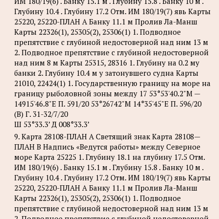
ИМ 180/19(6) . Банку 15.1 м . Глубину 15.8 . Банку 10 м .
Глубину 10.4 . Глубину 17.2 Отм. ИМ 180/19(7) явь Карты
25220, 25220-ПЛАН А Банку 11.1 м Пролив Ла-Манш
Карты 22326(1), 25305(2), 25306(1) 1. Подводное
препятствие с глубиной недостоверной над ним 13 м
2. Подводное препятствие с глубиной недостоверной
над ним 8 м Карты 25315, 28316 1. Глубину на 0.2 му
банки 2. Глубину 10.4 м у затонувшего судна Карты
21010, 22424(1) 1. Государственную границу на море на
границу рыболовной зоны между 17 53°53'40.2"М —
14915'46.8"Е П. 591/20 53°26742"М 14°35'45"Е П. 596/20
(В) Г. 31-32/7/20
Ш 53°33.3’ Д 008°33.3’
9. Карта 28108-ПЛАН А Светящий знак Карта 28108—
ПЛАН В Надпись «Ведутся работы» между Северное
море Карта 25225 1. Глубину 18.1 на глубину 17.5 Отм.
ИМ 180/19(6) . Банку 15.1 м . Глубину 15.8 . Банку 10 м .
Глубину 10.4 . Глубину 17.2 Отм. ИМ 180/19(7) явь Карты
25220, 25220-ПЛАН А Банку 11.1 м Пролив Ла-Манш
Карты 22326(1), 25305(2), 25306(1) 1. Подводное
препятствие с глубиной недостоверной над ним 13 м
2. Подводное препятствие с глубиной недостоверной