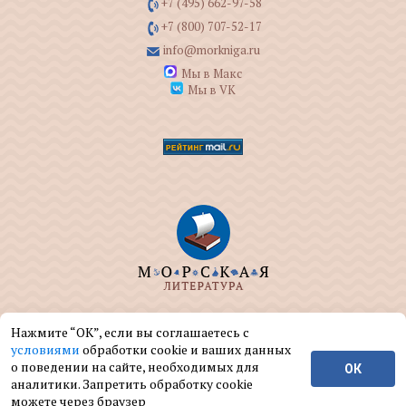
+7 (495) 662-97-58
+7 (800) 707-52-17
info@morkniga.ru
Мы в Макс
Мы в VK
ООО "МОРКНИГА" занимается изданием и
Нажмите “ОК”, если вы соглашаетесь с
реализацией книг на морскую тематику.
условиями
обработки cookie и ваших данных
о поведении на сайте, необходимых для
ОК
© ООО "МОРКНИГА", 2004 — 2026 г.
аналитики. Запретить обработку cookie
можете через браузер