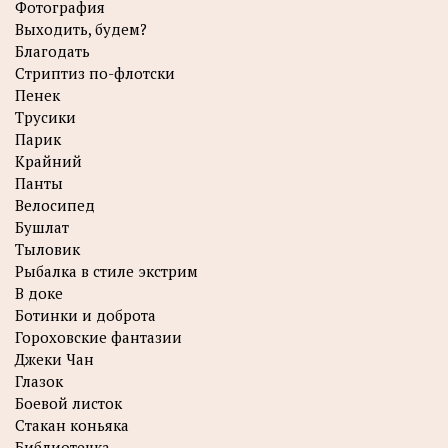
Фотография
Выходить, будем?
Благодать
Стриптиз по-флотски
Пенек
Трусики
Парик
Крайний
Панты
Велосипед
Бушлат
Тыловик
Рыбалка в стиле экстрим
В доке
Ботинки и доброта
Гороховские фантазии
Джеки Чан
Глазок
Боевой листок
Стакан коньяка
Библиотечка