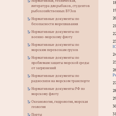
Нормативная, техническая,
1
литература для рыбаков, студентов
1
рыбохозяйственных ВУЗов
2
Нормативные документы по
безопасности мореплавания
2
Нормативные документы по
2
военно-морскому флоту
2
Нормативные документы по
I
морским перевозкам грузов
2
Нормативные документы по
2
проблемам защиты морской среды
от загрязнений
2
Р
Нормативные документы по
радиосвязи на морском транспорте
2
Нормативные документы РФ по
2
морскому флоту
2
Океанология, гидрология, морская
3
геология
3
Порты