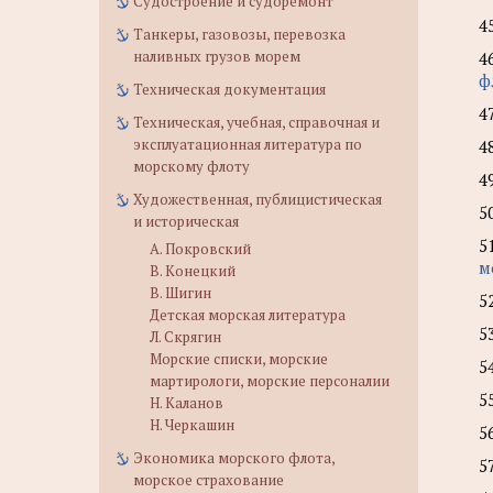
Судостроение и судоремонт
4
Танкеры, газовозы, перевозка
наливных грузов морем
4
ф
Техническая документация
4
Техническая, учебная, справочная и
эксплуатационная литература по
4
морскому флоту
4
Художественная, публицистическая
5
и историческая
5
А. Покровский
м
В. Конецкий
В. Шигин
5
Детская морская литература
5
Л. Скрягин
Морские списки, морские
5
мартирологи, морские персоналии
5
Н. Каланов
Н. Черкашин
5
Экономика морского флота,
5
морское страхование