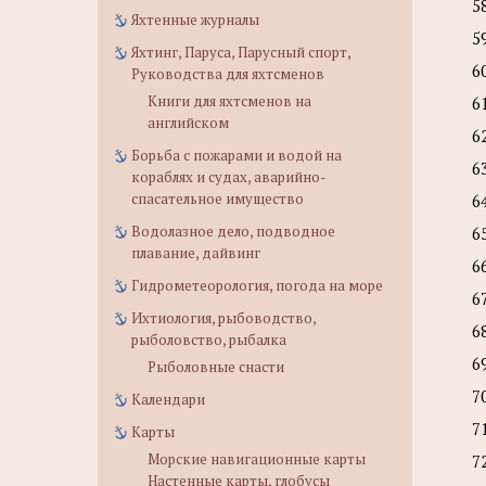
5
Яхтенные журналы
5
Яхтинг, Паруса, Парусный спорт,
6
Руководства для яхтсменов
Книги для яхтсменов на
6
английском
6
Борьба с пожарами и водой на
6
кораблях и судах, аварийно-
спасательное имущество
6
Водолазное дело, подводное
6
плавание, дайвинг
6
Гидрометеорология, погода на море
6
Ихтиология, рыбоводство,
6
рыболовство, рыбалка
6
Рыболовные снасти
7
Календари
7
Карты
Морские навигационные карты
7
Настенные карты, глобусы