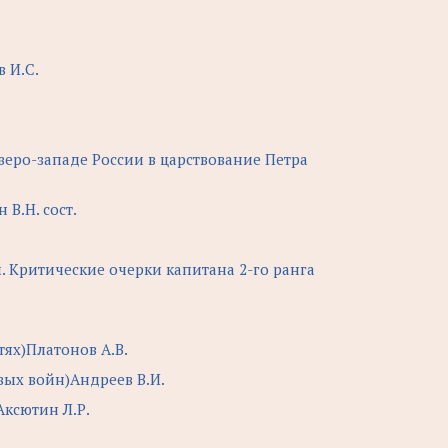
 И.С.
веро-западе России в царствование Петра
 В.Н. сост.
. Критические очерки капитана 2-го ранга
тях)Платонов А.В.
вых войн)Андреев В.И.
Аксютин Л.Р.