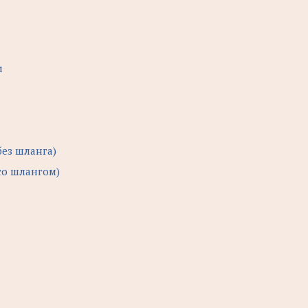
м
без шланга)
 со шлангом)