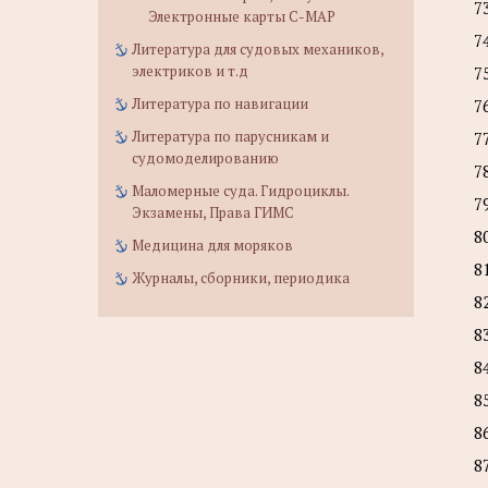
7
Электронные карты C-MAP
7
Литература для судовых механиков,
электриков и т.д
7
Литература по навигации
7
Литература по парусникам и
7
судомоделированию
7
Маломерные суда. Гидроциклы.
7
Экзамены, Права ГИМС
8
Медицина для моряков
8
Журналы, сборники, периодика
8
8
8
8
8
8