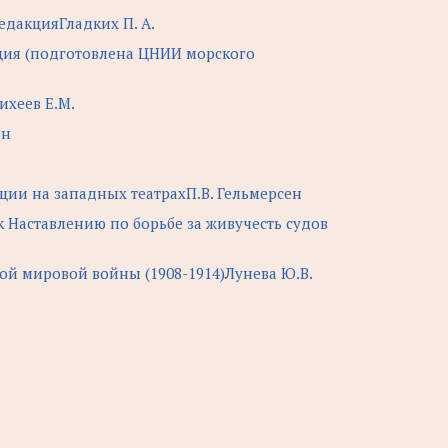
едакцияГладких П. А.
ция (подготовлена ЦНИИ морского
ихеев Е.М.
ин
ации на западных театрахП.В. Гельмерсен
к Наставлению по борьбе за живучесть судов
й мировой войны (1908-1914)Лунева Ю.В.