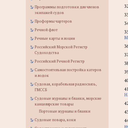
3
Программы подготовки для членов
экипажей судов
3
Проформы чартеров
3
Речной флот
3
М
Речные карты и лоции
3
Российский Морской Регистр
Судоходства
3
Российский Речной Регистр
3
Самостоятельная постройка катеров
3
и лодок
4
Судовая, корабельная радиосвязь,
4
ГМССБ
Н
Судовые журналы и бланки, морские
4
канцелярские товары
Портовые журналы и бланки
4
Судовые повара, коки
4
н