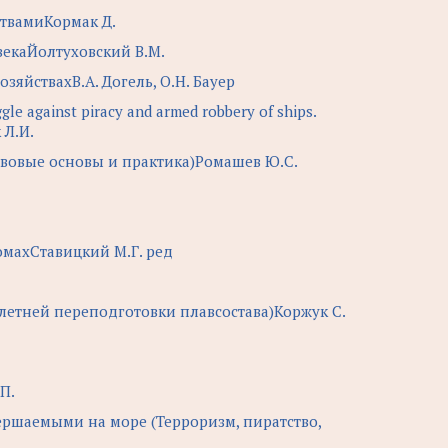
ствамиКормак Д.
векаЙолтуховский В.М.
яйствахВ.А. Догель, О.Н. Бауер
 against piracy and armed robbery of ships.
 Л.И.
авовые основы и практика)Ромашев Ю.С.
омахСтавицкий М.Г. ред
летней переподготовки плавсостава)Коржук С.
П.
ершаемыми на море (Терроризм, пиратство,