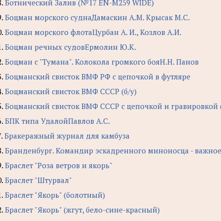
8.
Ботнический Залив (№17 EN-M259 WIDE)
9.
Боцман морского суднаДамаскин А.М. Крысак М.С.
0.
Боцман морского флотаЦурбан А. И., Козлов А.И.
1.
Боцман речных судовЕрмолин Ю.К.
2.
Боцман с "Тумана". Колокола громкого бояН.Н. Панов
3.
Боцманский свисток ВМФ РФ с цепочкой в футляре
4.
Боцманский свисток ВМФ СССР (б/у)
5.
Боцманский свисток ВМФ СССР с цепочкой и гравировкой (
6.
БПК типа УдалойПавлов А.С.
7.
Бракеражный журнал для камбуза
8.
Бранденбург. Командир эскадренного миноносца - важное 
9.
Браслет "Роза ветров и якорь"
0.
Браслет "Штурвал"
1.
Браслет "Якорь" (болотный)
2.
Браслет "Якорь" (жгут, бело-сине-красный)