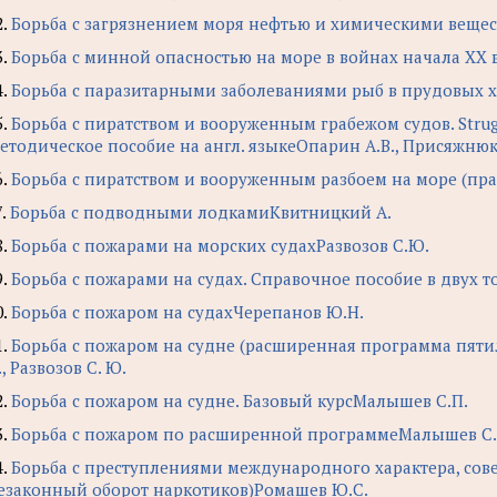
2.
Борьба с загрязнением моря нефтью и химическими веще
3.
Борьба с минной опасностью на море в войнах начала ХХ 
4.
Борьба с паразитарными заболеваниями рыб в прудовых хоз
5.
Борьба с пиратством и вооруженным грабежом судов. Struggle
етодическое пособие на англ. языкеОпарин А.В., Присяжнюк
6.
Борьба с пиратством и вооруженным разбоем на море (пр
7.
Борьба с подводными лодкамиКвитницкий А.
8.
Борьба с пожарами на морских судахРазвозов С.Ю.
9.
Борьба с пожарами на судах. Справочное пособие в двух т
0.
Борьба с пожаром на судахЧерепанов Ю.Н.
1.
Борьба с пожаром на судне (расширенная программа пяти
., Развозов С. Ю.
2.
Борьба с пожаром на судне. Базовый курсМалышев С.П.
3.
Борьба с пожаром по расширенной программеМалышев С.
4.
Борьба с преступлениями международного характера, сов
езаконный оборот наркотиков)Ромашев Ю.С.