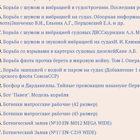
5.
Борьба с шумом и вибрацией в судостроении. Последняя р
6.
Борьба с шумом и вибрацией на судах. Обзорная информа
лота)Зинченко В.И., Ельник А.Г., Перцовский Е.А. и др.
7.
Борьба с шумом и вибрацией судовых ДВССкуридин А.А. М
8.
Борьба с шумом и звуковой вибрацией на судахИ. И. Клюк
9.
Борьба со взрывами в картерах судовых дизелейКане А.Б.
0.
Борьба флота против берега в мировую войну. Том I. Опер
1.
Борьба экипажей с водой и паром на судах (Добавление 1 
орского флота СоюзаССР)
2.
Босфор и Дарданеллы. Тайные провокации накануне Перво
3.
Бот "Павел". Модель корабля
4.
Ботинки матросcкие рабочие (42 размер)
5.
Ботинки матросcкие рабочие (43 размер)
6.
Ботнический залив (№10 EN-M012 MEGA WIDE)
7.
Ботнический Залив (№17 EN-C259 WIDE)