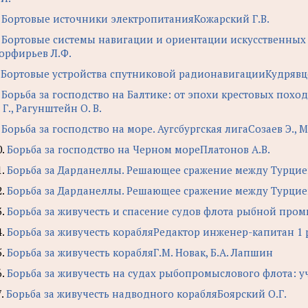
.
Бортовые источники электропитанияКожарский Г.В.
.
Бортовые системы навигации и ориентации искусственных с
орфирьев Л.Ф.
.
Бортовые устройства спутниковой радионавигацииКудрявцев
.
Борьба за господство на Балтике: от эпохи крестовых пох
. Г., Рагунштейн О. В.
.
Борьба за господство на море. Аугсбургская лигаСозаев Э., М
0.
Борьба за господство на Черном мореПлатонов А.В.
1.
Борьба за Дарданеллы. Решающее сражение между Турци
2.
Борьба за Дарданеллы. Решающее сражение между Турцией
3.
Борьба за живучесть и спасение судов флота рыбной пр
4.
Борьба за живучесть корабляРедактор инженер-капитан 1 р
5.
Борьба за живучесть корабляГ.М. Новак, Б.А. Лапшин
6.
Борьба за живучесть на судах рыбопромыслового флота: уч
7.
Борьба за живучесть надводного корабляБоярский О.Г.