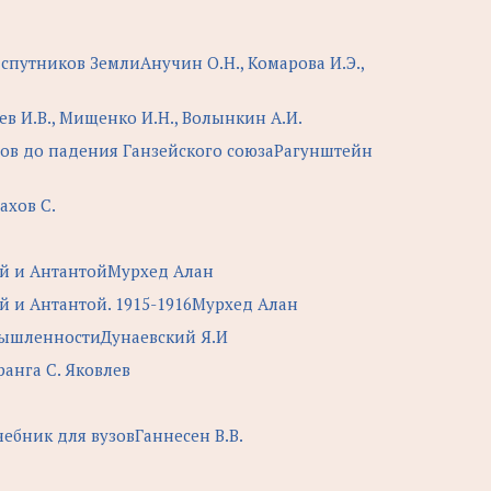
путников ЗемлиАнучин О.Н., Комарова И.Э.,
 И.В., Мищенко И.Н., Волынкин А.И.
одов до падения Ганзейского союзаРагунштейн
ахов С.
ей и АнтантойМурхед Алан
 и Антантой. 1915-1916Мурхед Алан
омышленностиДунаевский Я.И
анга С. Яковлев
ебник для вузовГаннесен В.В.