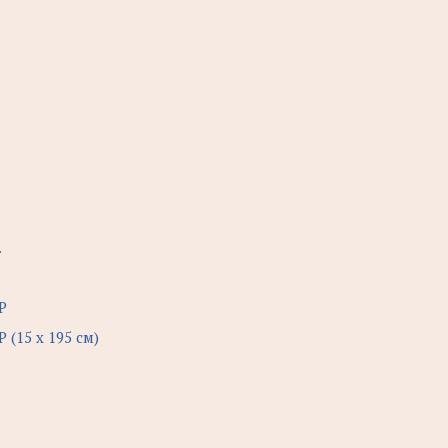
.
Р
15 х 195 см)