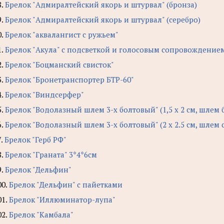
8.
Брелок "Адмиралтейский якорь и штурвал" (бронза)
9.
Брелок "Адмиралтейский якорь и штурвал" (серебро)
0.
Брелок "аквалангист с ружьем"
1.
Брелок "Акула" с подсветкой и голосовым сопровождение
2.
Брелок "Боцманский свисток"
3.
Брелок "Бронетранспортер БТР-60"
4.
Брелок "Виндсерфер"
5.
Брелок "Водолазный шлем 3-х болтовый" (1,5 х 2 см, шлем 
6.
Брелок "Водолазный шлем 3-х болтовый" (2 х 2.5 см, шлем
7.
Брелок "Герб РФ"
8.
Брелок "Граната" 3*4*6см
9.
Брелок "Дельфин"
00.
Брелок "Дельфин" с пайетками
01.
Брелок "Иллюминатор-лупа"
02.
Брелок "Камбала"