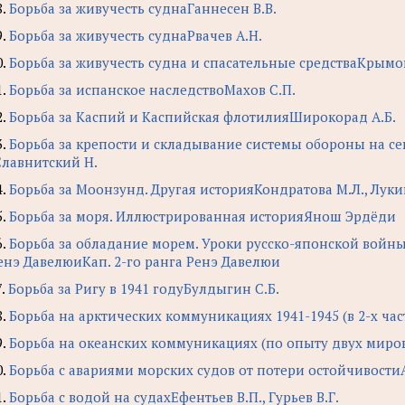
8.
Борьба за живучесть суднаГаннесен В.В.
9.
Борьба за живучесть суднаРвачев А.Н.
0.
Борьба за живучесть судна и спасательные средстваКрымов
1.
Борьба за испанское наследствоМахов С.П.
2.
Борьба за Каспий и Каспийская флотилияШирокорад А.Б.
3.
Борьба за крепости и складывание системы обороны на се
Славнитский Н.
4.
Борьба за Моонзунд. Другая историяКондратова М.Л., Лукин
5.
Борьба за моря. Иллюстрированная историяЯнош Эрдёди
6.
Борьба за обладание морем. Уроки русско-японской войны
енэ ДавелюиКап. 2-го ранга Ренэ Давелюи
7.
Борьба за Ригу в 1941 годуБулдыгин С.Б.
8.
Борьба на арктических коммуникациях 1941-1945 (в 2-х час
9.
Борьба на океанских коммуникациях (по опыту двух миро
0.
Борьба с авариями морских судов от потери остойчивости
1.
Борьба с водой на судахЕфентьев В.П., Гурьев В.Г.