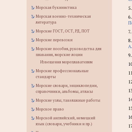
Морская букинистика
5
Морская военно-техническая
6
литература
П
Морские ГОСТ, ОСТ, РД, ПОТ
7
Морские перевозки
8
А
Морские пособия, руководства для
плавания, морские лоции
9
Извещения мореплавателям
1
Морские профессиональные
1
стандарты
1
Морские словари, энциклопедии,
1
справочники, альбомы, атласы
1
Морские узлы, такелажные работы
1
Морское право
1
Морской английский, немецкий
язык (словари, учебники и пр.)
1